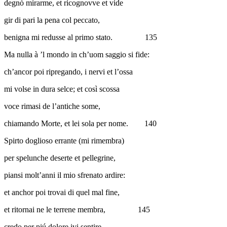
degnò mirarme, et ricognovve et vide
gir di pari la pena col peccato,
benigna mi redusse al primo stato.
135
Ma nulla à ’l mondo in ch’uom saggio si fide:
ch’ancor poi ripregando, i nervi et l’ossa
mi volse in dura selce; et così scossa
voce rimasi de l’antiche some,
chiamando Morte, et lei sola per nome.
140
Spirto doglioso errante (mi rimembra)
per spelunche deserte et pellegrine,
piansi molt’anni il mio sfrenato ardire:
et anchor poi trovai di quel mal fine,
et ritornai ne le terrene membra,
145
credo per piú dolore ivi sentire.