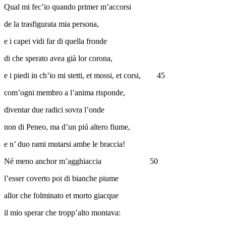
Qual mi fec’io quando primer m’accorsi
de la trasfigurata mia persona,
e i capei vidi far di quella fronde
di che sperato avea già lor corona,
e i piedi in ch’io mi stetti, et mossi, et corsi,
45
com’ogni membro a l’anima risponde,
diventar due radici sovra l’onde
non di Peneo, ma d’un piú altero fiume,
e n’ duo rami mutarsi ambe le braccia!
Né meno anchor m’agghiaccia
50
l’esser coverto poi di bianche piume
allor che folminato et morto giacque
il mio sperar che tropp’alto montava: