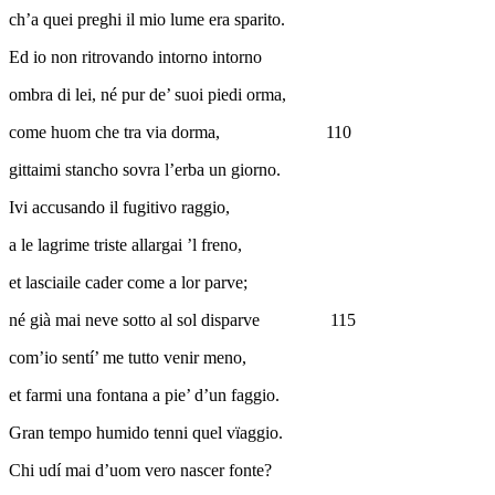
ch’a quei preghi il mio lume era sparito.
Ed io non ritrovando intorno intorno
ombra di lei, né pur de’ suoi piedi orma,
come huom che tra via dorma,
110
gittaimi stancho sovra l’erba un giorno.
Ivi accusando il fugitivo raggio,
a le lagrime triste allargai ’l freno,
et lasciaile cader come a lor parve;
né già mai neve sotto al sol disparve
115
com’io sentí’ me tutto venir meno,
et farmi una fontana a pie’ d’un faggio.
Gran tempo humido tenni quel vïaggio.
Chi udí mai d’uom vero nascer fonte?