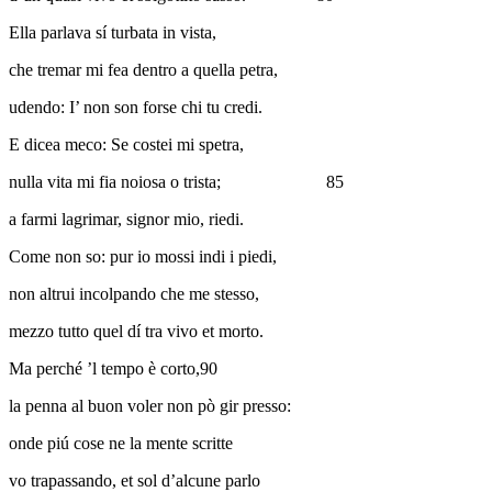
Ella parlava sí turbata in vista,
che tremar mi fea dentro a quella petra,
udendo: I’ non son forse chi tu credi.
E dicea meco: Se costei mi spetra,
nulla vita mi fia noiosa o trista;
85
a farmi lagrimar, signor mio, riedi.
Come non so: pur io mossi indi i piedi,
non altrui incolpando che me stesso,
mezzo tutto quel dí tra vivo et morto.
Ma perché ’l tempo è corto,
90
la penna al buon voler non pò gir presso:
onde piú cose ne la mente scritte
vo trapassando, et sol d’alcune parlo