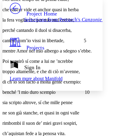
PROJECT
che nascer vide et anchor quasi in herba
Others
Decrease font size
Increase font size
Project Home
Selections from Petrarch's
Canzoniere
la fera voglia che per mio mal crebbe,
Decrease font size
Increase font size
Your highlights
perché cantando il duol si disacerba,
Color Scheme
canterò com’io vissi in libertade,
5
Resources
Light
Projects
mentre Amor nel mio albergo a sdegno s’ebbe.
Dark
Poi seguirò sí come a lui ne ’ncrebbe
Show all
Annotation contrast
Sign In
Show all
Hide all
troppo altamente, e che di ciò m’avenne,
Low
abc
Learn more about
Manifold
High
abc
di ch’io son facto a molta gente exempio:
Margins
benché ’l mio duro scempio
10
sia scripto altrove, sí che mille penne
ne son già stanche, et quasi in ogni valle
Increase text margins
Decrease text margins
rimbombi il suon de’ miei gravi sospiri,
ch’aquistan fede a la penosa vita.
Reset to Defaults