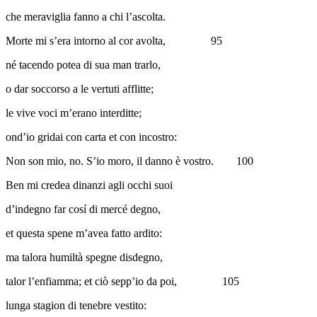
che meraviglia fanno a chi l’ascolta.
Morte mi s’era intorno al cor avolta,
95
né tacendo potea di sua man trarlo,
o dar soccorso a le vertuti afflitte;
le vive voci m’erano interditte;
ond’io gridai con carta et con incostro:
Non son mio, no. S’io moro, il danno è vostro.
100
Ben mi credea dinanzi agli occhi suoi
d’indegno far cosí di mercé degno,
et questa spene m’avea fatto ardito:
ma talora humiltà spegne disdegno,
talor l’enfiamma; et ciò sepp’io da poi,
105
lunga stagion di tenebre vestito: