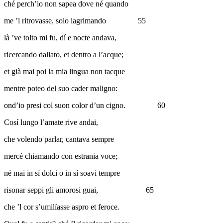
ché perch’io non sapea dove né quando
me ’l ritrovasse, solo lagrimando
55
là ’ve tolto mi fu, dí e nocte andava,
ricercando dallato, et dentro a l’acque;
et già mai poi la mia lingua non tacque
mentre poteo del suo cader maligno:
ond’io presi col suon color d’un cigno.
60
Cosí lungo l’amate rive andai,
che volendo parlar, cantava sempre
mercé chiamando con estrania voce;
né mai in sí dolci o in sí soavi tempre
risonar seppi gli amorosi guai,
65
che ’l cor s’umilïasse aspro et feroce.