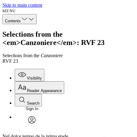
Skip to main content
MENU
Contents
Selections from the
<em>Canzoniere</em>: RVF 23
Selections from the
Canzoniere
RVF 23
Visibility
Reader Appearance
Search
Sign In
Annotations
Enter search criteria
Execute s
Font
Search within:
Font style
CHAPTER
avatar
Yours
Serif
Sans-serif
TEXT
Nel dolce tempo de la prima etade,