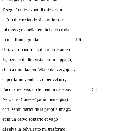
I’ seguí’ tanto avanti il mio desire
ch’un dí cacciando sí com’io solea
mi mossi; e quella fera bella et cruda
in una fonte ignuda
150
si stava, quando ’l sol piú forte ardea.
Io, perché d’altra vista non m’appago,
stetti a mirarla: ond’ella ebbe vergogna;
et per farne vendetta, o per celarse,
l’acqua nel viso co le man’ mi sparse.
155
Vero dirò (forse e’ parrà menzogna)
ch’i’ sentí’ trarmi de la propria imago,
et in un cervo solitario et vago
di selva in selva ratto mi trasformo: