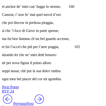
et anchor de’ miei can’ fuggo lo stormo.
160
Canzon, i’ non fu’ mai quel nuvol d’oro
che poi discese in pretïosa pioggia,
sí che ’l foco di Giove in parte spense;
ma fui ben fiamma ch’un bel guardo accense,
et fui l’uccel che piú per l’aere poggia,
165
alzando lei che ne’ miei detti honoro:
né per nova figura il primo alloro
seppi lassar, ché pur la sua dolce ombra
ogni men bel piacer del cor mi sgombra.
Next Poem
RVF 24
Previous
Next