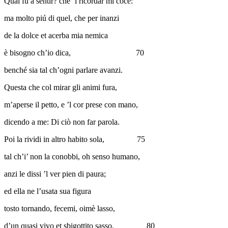
Qual fu a sentir? ché ’l ricordar mi coce:
ma molto piú di quel, che per inanzi
de la dolce et acerba mia nemica
è bisogno ch’io dica,
70
benché sia tal ch’ogni parlare avanzi.
Questa che col mirar gli animi fura,
m’aperse il petto, e ’l cor prese con mano,
dicendo a me: Di ciò non far parola.
Poi la rividi in altro habito sola,
75
tal ch’i’ non la conobbi, oh senso humano,
anzi le dissi ’l ver pien di paura;
ed ella ne l’usata sua figura
tosto tornando, fecemi, oimè lasso,
d’un quasi vivo et sbigottito sasso.
80