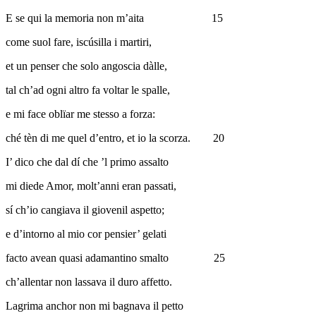
E se qui la memoria non m’aita
15
come suol fare, iscúsilla i martiri,
et un penser che solo angoscia dàlle,
tal ch’ad ogni altro fa voltar le spalle,
e mi face oblïar me stesso a forza:
ché tèn di me quel d’entro, et io la scorza.
20
I’ dico che dal dí che ’l primo assalto
mi diede Amor, molt’anni eran passati,
sí ch’io cangiava il giovenil aspetto;
e d’intorno al mio cor pensier’ gelati
facto avean quasi adamantino smalto
25
ch’allentar non lassava il duro affetto.
Lagrima anchor non mi bagnava il petto