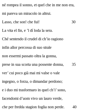
né rompea il sonno, et quel che in me non era,
mi pareva un miracolo in altrui.
Lasso, che son! che fui!
30
La vita el fin, e ’l dí loda la sera.
Ché sentendo il crudel di ch’io ragiono
infin allor percossa di suo strale
non essermi passato oltra la gonna,
prese in sua scorta una possente donna,
35
ver’ cui poco già mai mi valse o vale
ingegno, o forza, o dimandar perdono;
e i duo mi trasformaro in quel ch’i’ sono,
facendomi d’uom vivo un lauro verde,
che per fredda stagion foglia non perde.
40