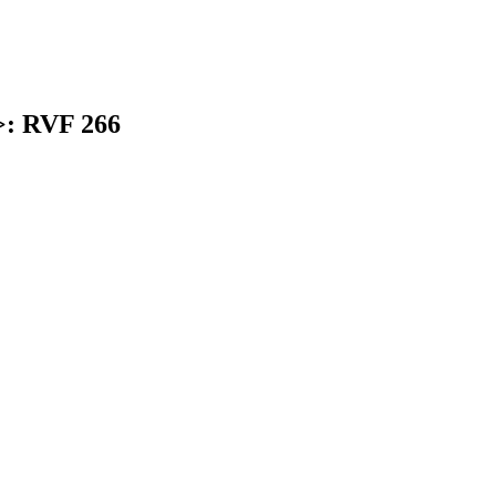
>: RVF 266
earch