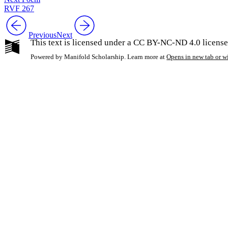
RVF 267
Previous
Next
This text is licensed under a CC BY-NC-ND 4.0 license
Powered by Manifold Scholarship. Learn more at
Opens in new tab or 
My Notes + Co