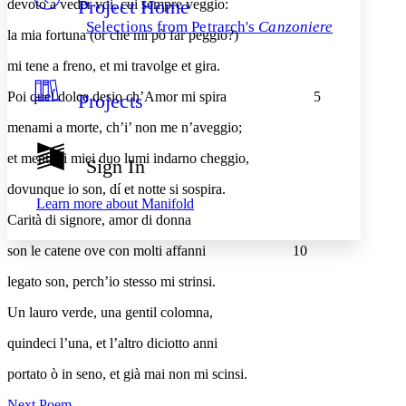
Project Home
devoto a veder voi, cui sempre veggio:
Others
Decrease font size
Increase font size
Selections from Petrarch's
Canzoniere
la mia fortuna (or che mi pò far peggio?)
Decrease font size
Increase font size
Your highlights
mi tene a freno, et mi travolge et gira.
Color Scheme
Poi quel dolce desio ch’Amor mi spira
5
Projects
Resources
Light
menami a morte, ch’i’ non me n’aveggio;
Dark
et mentre i miei duo lumi indarno cheggio,
Show all
Sign In
Annotation contrast
Show all
Hide all
dovunque io son, dí et notte si sospira.
Low
abc
Learn more about
Manifold
High
abc
Carità di signore, amor di donna
Margins
son le catene ove con molti affanni
10
legato son, perch’io stesso mi strinsi.
Un lauro verde, una gentil colomna,
Increase text margins
Decrease text margins
quindeci l’una, et l’altro diciotto anni
portato ò in seno, et già mai non mi scinsi.
Reset to Defaults
Next Poem