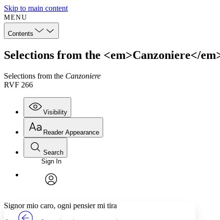
Skip to main content
MENU
Contents
Selections from the <em>Canzoniere</em
Selections from the
Canzoniere
RVF 266
Visibility
Reader Appearance
Search
Sign In
Annotations
Enter search criteria
Execute s
Font
Search within:
Font style
CHAPTER
TEXT
PROJECT
avatar
Yours
Serif
Sans-serif
Signor mio caro, ogni pensier mi tira