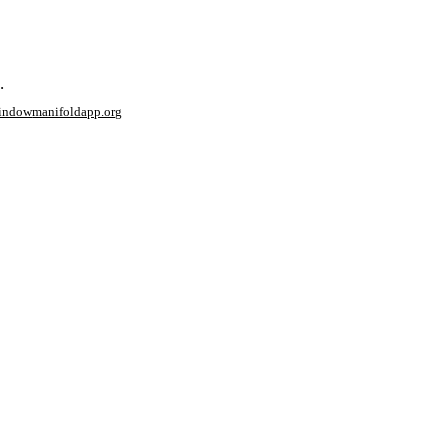
.
window
manifoldapp.org
mments