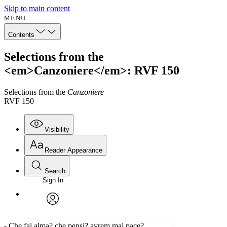
Skip to main content
MENU
Contents
Selections from the
<em>Canzoniere</em>: RVF 150
Selections from the
Canzoniere
RVF 150
Visibility
Reader Appearance
Search
Sign In
Annotations
Enter search criteria
Execute s
Font
Search within:
Font style
CHAPTER
avatar
Yours
Serif
Sans-serif
TEXT
- Che fai alma? che pensi? avrem mai pace?