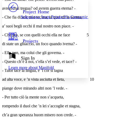
PROJECT
avrem mai tregua? od avrem guerra eterna? -
Others
Decrease font size
Increase font size
Project Home
Selections from Petrarch's
Canzoniere
- Che fia di noi, non so; ma, in quel ch’io scerna,
Decrease font size
Increase font size
Your highlights
a’ suoi begli occhi il mal nostro non piace. -
Color Scheme
- Che pro, se con quelli occhi ella ne face
5
Resources
Light
Projects
di state un ghiaccio, un foco quando iverna? -
Dark
- Ella non, ma colui che gli governa. -
Show all
Annotation contrast
Sign In
Show all
Hide all
- Questo ch’è a noi, s’ella s’el vede, et tace? -
Low
abc
Learn more about
Manifold
High
abc
- Talor tace la lingua, e ’l cor si lagna
Margins
ad alta voce, e ’n vista asciutta et lieta,
10
piange dove mirando altri non ’l vede. -
- Per tutto ciò la mente non s’acqueta,
Increase text margins
Decrease text margins
rompendo il duol che ’n lei s’accoglie et stagna,
ch’a gran speranza huom misero non crede. -
Reset to Defaults