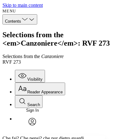
Skip to main content
MENU
Contents
Selections from the
<em>Canzoniere</em>: RVF 273
Selections from the
Canzoniere
RVF 273
Visibility
Reader Appearance
Search
Sign In
Annotations
Enter search criteria
Execute s
Font
Search within:
Font style
CHAPTER
avatar
Yours
Serif
Sans-serif
TEXT
Che fai? Che pensi? che pur dietro guardi