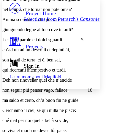
PROJECT
nel tempo, che tornar non pote omai?
Others
Decrease font size
Increase font size
Project Home
Selections from Petrarch's
Canzoniere
Anima sconsolata, che pur vai
Decrease font size
Increase font size
Your highlights
giungnendo legne al foco ove tu ardi?
Color Scheme
Le soavi parole e i dolci sguardi
5
Resources
Light
Projects
ch’ad un ad un descritti et depinti ài,
Dark
son levati de terra; et è, ben sai,
Show all
Annotation contrast
Sign In
Show all
Hide all
qui ricercarli intempestivo et tardi.
Low
abc
Learn more about
Manifold
High
abc
Deh non rinovellar quel che n’ancide
Margins
non seguir piú penser vago, fallace,
10
ma saldo et certo, ch’a buon fin ne guide.
Cerchiamo ’l ciel, se qui nulla ne piace:
Increase text margins
Decrease text margins
ché mal per noi quella beltà si vide,
se viva et morta ne devea tôr pace.
Reset to Defaults