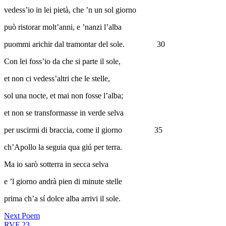
vedess’io in lei pietà, che ’n un sol giorno
può ristorar molt’anni, e ’nanzi l’alba
puommi arichir dal tramontar del sole.
30
Con lei foss’io da che si parte il sole,
et non ci vedess’altri che le stelle,
sol una nocte, et mai non fosse l’alba;
et non se transformasse in verde selva
per uscirmi di braccia, come il giorno
35
ch’Apollo la seguia qua giú per terra.
Ma io sarò sotterra in secca selva
e ’l giorno andrà pien di minute stelle
prima ch’a sí dolce alba arrivi il sole.
Next Poem
RVF 23