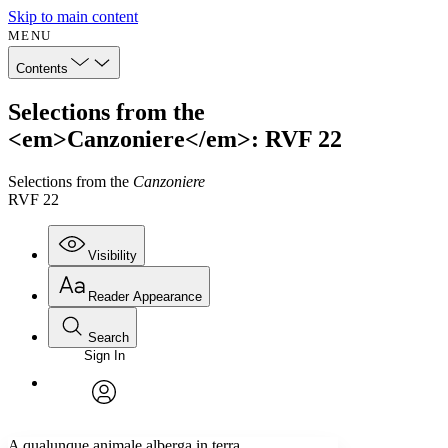
Skip to main content
MENU
Contents
Selections from the
<em>Canzoniere</em>: RVF 22
Selections from the
Canzoniere
RVF 22
Visibility
Reader Appearance
Search
Sign In
Annotations
Enter search criteria
Execute s
Font
Search within:
Font style
CHAPTER
avatar
Yours
Serif
Sans-serif
TEXT
A qualunque animale alberga in terra,