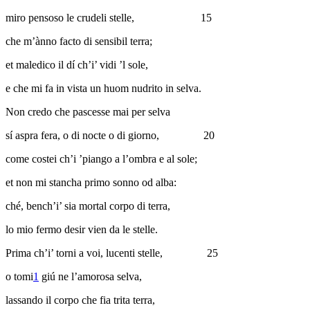
miro pensoso le crudeli stelle,
15
che m’ànno facto di sensibil terra;
et maledico il dí ch’i’ vidi ’l sole,
e che mi fa in vista un huom nudrito in selva.
Non credo che pascesse mai per selva
sí aspra fera, o di nocte o di giorno,
20
come costei ch’i ’piango a l’ombra e al sole;
et non mi stancha primo sonno od alba:
ché, bench’i’ sia mortal corpo di terra,
lo mio fermo desir vien da le stelle.
Prima ch’i’ torni a voi, lucenti stelle,
25
o tomi
1
giú ne l’amorosa selva,
lassando il corpo che fia trita terra,