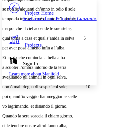
PROJECT
se non se alquanti ch’ànno in odio il sole,
Others
Decrease font size
Increase font size
Project Home
Selections from Petrarch's
Canzoniere
tempo da travagliare è quanto è ’l giorno;
Decrease font size
Increase font size
Your highlights
ma poi che ’l ciel accende le sue stelle,
Color Scheme
qual torna a casa et qual s’anida in selva
5
Resources
Light
Projects
per aver posa almeno infin a l’alba.
Dark
Et io, da che comincia la bella alba
Show all
Annotation contrast
Sign In
Show all
Hide all
a scuoter l’ombra intorno de la terra
Low
abc
Learn more about
Manifold
High
abc
svegliando gli animali in ogni selva,
Margins
non ò mai triegua di sospir’ col sole;
10
poi quand’io veggio fiammeggiar le stelle
vo lagrimando, et disïando il giorno.
Increase text margins
Decrease text margins
Quando la sera scaccia il chiaro giorno,
et le tenebre nostre altrui fanno alba,
Reset to Defaults