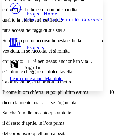
PROJECT
ch’indi per Lethe esser non pò sbandita,
Others
Decrease font size
Increase font size
Project Home
Selections from Petrarch's
Canzoniere
qual io la vidi in su l’età fiorita,
Decrease font size
Increase font size
Your highlights
tutta accesa de’ raggi di sua stella.
Color Scheme
Sí nel mio primo occorso honesta et bella
5
Resources
Light
Projects
veggiola, in sé raccolta, et sí romita,
Dark
ch’i’ grido: - Ell’è ben dessa; anchor è in vita -,
Show all
Annotation contrast
Sign In
Show all
Hide all
e ’n don le cheggio sua dolce favella.
Low
abc
Learn more about
Manifold
High
abc
Talor risponde, et talor non fa motto.
Margins
I’ come huom ch’erra, et poi piú dritto estima,
10
dico a la mente mia: - Tu se’ ’ngannata.
Sai che ’n mille trecento quarantotto,
Increase text margins
Decrease text margins
il dí sesto d’aprile, in l’ora prima,
del corpo uscío quell’anima beata. -
Reset to Defaults