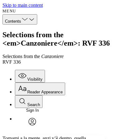
Skip to main content
MENU
Contents
Selections from the
<em>Canzoniere</em>: RVF 336
Selections from the
Canzoniere
RVF 336
Visibility
Reader Appearance
Search
Sign In
Annotations
Enter search criteria
Execute s
Font
Search within:
Font style
CHAPTER
avatar
Yours
Serif
Sans-serif
TEXT
Tornami a la mente, anzi v’è dentro, quella