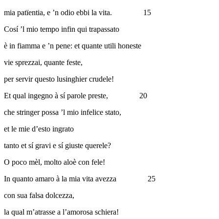
mia patïentia, e ’n odio ebbi la vita.
15
Cosí ’l mio tempo infin qui trapassato
è in fiamma e ’n pene: et quante utili honeste
vie sprezzai, quante feste,
per servir questo lusinghier crudele!
Et qual ingegno à sí parole preste,
20
che stringer possa ’l mio infelice stato,
et le mie d’esto ingrato
tanto et sí gravi e sí giuste querele?
O poco mèl, molto aloè con fele!
In quanto amaro à la mia vita avezza
25
con sua falsa dolcezza,
la qual m’atrasse a l’amorosa schiera!