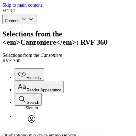
Skip to main content
MENU
Contents
Selections from the
<em>Canzoniere</em>: RVF 360
Selections from the
Canzoniere
RVF 360
Visibility
Reader Appearance
Search
Sign In
Annotations
Enter search criteria
Execute s
Font
Search within:
Font style
CHAPTER
avatar
Yours
Serif
Sans-serif
TEXT
Quel’antiquo mio dolce empio signore