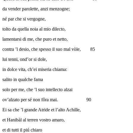
da vender parolette, anzi menzogne;
né par che si vergogne,
tolto da quella noia al mio dilecto,
lamentarsi di me, che puro et netto,
contra ’l desio, che spesso il suo mal vòle,
85
lui tenni, ond’or si dole,
in dolce vita, ch’ei miseria chiama:
salito in qualche fama
solo per me, che ’l suo intellecto alzai
ov’alzato per sé non fôra mai.
90
Ei sa che ’l grande Atride et l’alto Achille,
et Hanibàl al terren vostro amaro,
et di tutti il piú chiaro