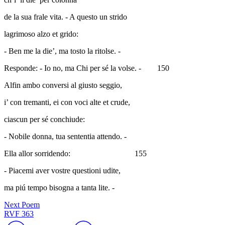
de la sua frale vita. - A questo un strido
lagrimoso alzo et grido:
- Ben me la die’, ma tosto la ritolse. -
Responde: - Io no, ma Chi per sé la volse. -
150
Alfin ambo conversi al giusto seggio,
i’ con tremanti, ei con voci alte et crude,
ciascun per sé conchiude:
- Nobile donna, tua sententia attendo. -
Ella allor sorridendo:
155
- Piacemi aver vostre questioni udite,
ma piú tempo bisogna a tanta lite. -
Next Poem
RVF 363