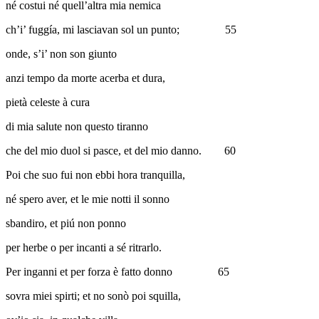
né costui né quell’altra mia nemica
ch’i’ fuggía, mi lasciavan sol un punto;
55
onde, s’i’ non son giunto
anzi tempo da morte acerba et dura,
pietà celeste à cura
di mia salute non questo tiranno
che del mio duol si pasce, et del mio danno.
60
Poi che suo fui non ebbi hora tranquilla,
né spero aver, et le mie notti il sonno
sbandiro, et piú non ponno
per herbe o per incanti a sé ritrarlo.
Per inganni et per forza è fatto donno
65
sovra miei spirti; et no sonò poi squilla,