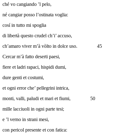
ché vo cangiando ’l pelo,
né cangiar posso l’ostinata voglia:
cosí in tutto mi spoglia
di libertà questo crudel ch’i’ accuso,
ch’amaro viver m’à vòlto in dolce uso.
45
Cercar m’à fatto deserti paesi,
fiere et ladri rapaci, hispidi dumi,
dure genti et costumi,
et ogni error che’ pellegrini intrica,
monti, valli, paludi et mari et fiumi,
50
mille lacciuoli in ogni parte tesi;
e ’l verno in strani mesi,
con pericol presente et con fatica: