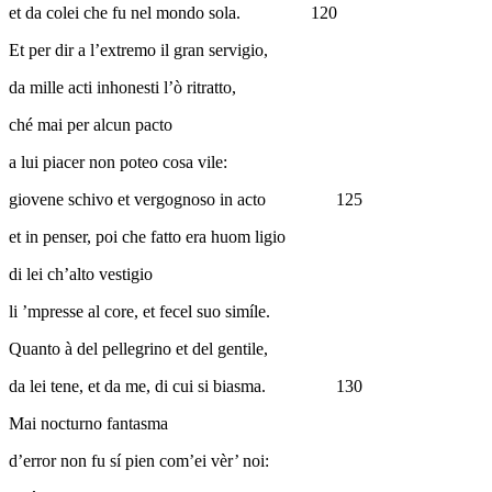
et da colei che fu nel mondo sola.
120
Et per dir a l’extremo il gran servigio,
da mille acti inhonesti l’ò ritratto,
ché mai per alcun pacto
a lui piacer non poteo cosa vile:
giovene schivo et vergognoso in acto
125
et in penser, poi che fatto era huom ligio
di lei ch’alto vestigio
li ’mpresse al core, et fecel suo simíle.
Quanto à del pellegrino et del gentile,
da lei tene, et da me, di cui si biasma.
130
Mai nocturno fantasma
d’error non fu sí pien com’ei vèr’ noi: