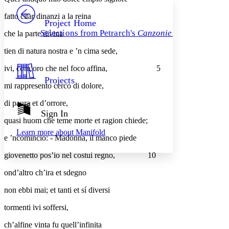
PROJECT
fatto citar dinanzi a la reina
Others
Decrease font size
Increase font size
Project Home
Selections from Petrarch's
Canzoniere
che la parte divina
Decrease font size
Increase font size
Your highlights
tien di natura nostra e ’n cima sede,
Color Scheme
ivi, com’oro che nel foco affina,
5
Resources
Light
Projects
mi rappresento cerco di dolore,
Dark
di paura et d’orrore,
Show all
Annotation contrast
Sign In
Show all
Hide all
quasi huom che teme morte et ragion chiede;
Low
abc
Learn more about
Manifold
High
abc
e ’ncomincio: - Madonna, il manco piede
Margins
giovenetto pos’io nel costui regno,
10
ond’altro ch’ira et sdegno
non ebbi mai; et tanti et sí diversi
Increase text margins
Decrease text margins
tormenti ivi soffersi,
ch’alfine vinta fu quell’infinita
Reset to Defaults