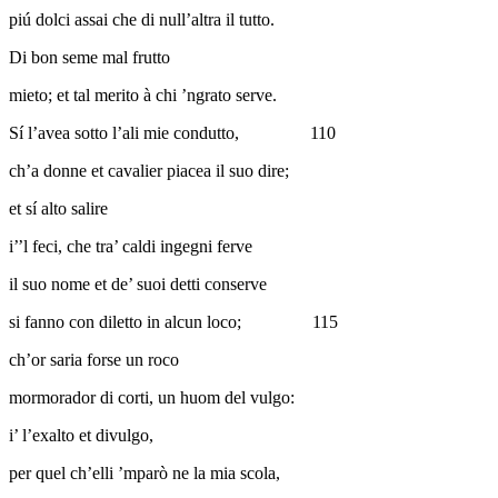
piú dolci assai che di null’altra il tutto.
Di bon seme mal frutto
mieto; et tal merito à chi ’ngrato serve.
Sí l’avea sotto l’ali mie condutto,
110
ch’a donne et cavalier piacea il suo dire;
et sí alto salire
i’’l feci, che tra’ caldi ingegni ferve
il suo nome et de’ suoi detti conserve
si fanno con diletto in alcun loco;
115
ch’or saria forse un roco
mormorador di corti, un huom del vulgo:
i’ l’exalto et divulgo,
per quel ch’elli ’mparò ne la mia scola,