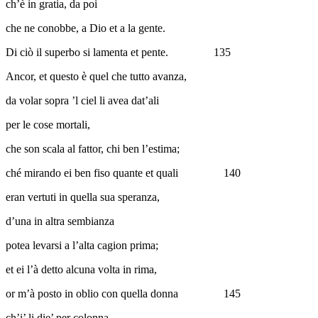
ch’è in gratia, da poi
che ne conobbe, a Dio et a la gente.
Di ciò il superbo si lamenta et pente.
135
Ancor, et questo è quel che tutto avanza,
da volar sopra ’l ciel li avea dat’ali
per le cose mortali,
che son scala al fattor, chi ben l’estima;
ché mirando ei ben fiso quante et quali
140
eran vertuti in quella sua speranza,
d’una in altra sembianza
potea levarsi a l’alta cagion prima;
et ei l’à detto alcuna volta in rima,
or m’à posto in oblio con quella donna
145
ch’i’ li die’ per colonna