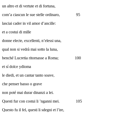
un altro et di vertute et di fortuna,
com’a ciascun le sue stelle ordinaro,
95
lasciai cader in vil amor d’ancille:
et a costui di mille
donne electe, excellenti, n’elessi una,
qual non si vedrà mai sotto la luna,
benché Lucretia ritornasse a Roma;
100
et sí dolce ydïoma
le diedi, et un cantar tanto soave,
che penser basso o grave
non poté mai durar dinanzi a lei.
Questi fur con costui li ’nganni mei.
105
Questo fu il fel, questi li sdegni et l’ire,