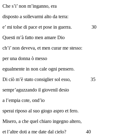
Che s’i’ non m’inganno, era
disposto a sollevarmi alto da terra:
e’ mi tolse di pace et pose in guerra.
30
Questi m’à fatto men amare Dio
ch’i’ non deveva, et men curar me stesso:
per una donna ò messo
egualmente in non cale ogni pensero.
Di ciò m’è stato consiglier sol esso,
35
sempr’aguzzando il giovenil desio
a l’empia cote, ond’io
sperai riposo al suo giogo aspro et fero.
Misero, a che quel chiaro ingegno altero,
et l’altre doti a me date dal cielo?
40