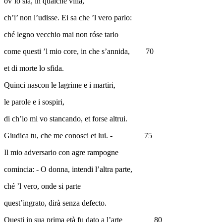
ov’io sia, in qualche villa,
ch’i’ non l’udisse. Ei sa che ’l vero parlo:
ché legno vecchio mai non róse tarlo
come questi ’l mio core, in che s’annida,
70
et di morte lo sfida.
Quinci nascon le lagrime e i martiri,
le parole e i sospiri,
di ch’io mi vo stancando, et forse altrui.
Giudica tu, che me conosci et lui. -
75
Il mio adversario con agre rampogne
comincia: - O donna, intendi l’altra parte,
ché ’l vero, onde si parte
quest’ingrato, dirà senza defecto.
Questi in sua prima età fu dato a l’arte
80