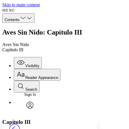
Skip to main content
MENU
Contents
Aves Sin Nido: Capítulo III
Aves Sin Nido
Capítulo III
Visibility
Reader Appearance
Search
Sign In
Annotations
Enter search criteria
Execute s
Font
Search within:
Font style
CHAPTER
avatar
Yours
Serif
Sans-serif
TEXT
Capítulo III
PROJECT