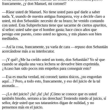
francamente, ¿y don Manuel, mi coronel?
—Ríase usted de Manuel. No tiene usted para qué darle a saber
nada. Y, usando de nuestra antigua franqueza, voy a decirle claro a
usted, mi don Sebastián: necesito de su brazo; he venido contando
con usted. Esta Subprefectura tiene que sacarme de ciertos
apuritos
,
sí señor; usted sabe que el hombre gasta; hace cinco años que
persigo este puesto, como usted no ignora, y mis planes son bien
meditados.
—Así la cosa, francamente, ya varía de cara —repuso don Sebastián
acercándose más a su interlocutor.
—¡Y qué! ¿Me ha creído usted un tonto, don Sebastián? Yo sé que
cuando se alquila una vaca lechera se devuelve bien exprimida.
¿Acaso han sido pocos mis empeños para conseguir esto?
—Esa es mucha verdad, mi coronel; tantos tísicos, ¿no engordan
aquí…? Pero, a todo esto, francamente, y eso del juicio de la tal
asonada…
—¿Lo del juicio? ¡Ja! ¡Ja! ¡Ja! ¡Cómo se conoce que es usted
también bisoño, serrano a las derechas! Teniendo miedo al juicio, sí
señor, deje usted que sus tataranietos digan de nulidad, y no
pensemos más en el juicio.