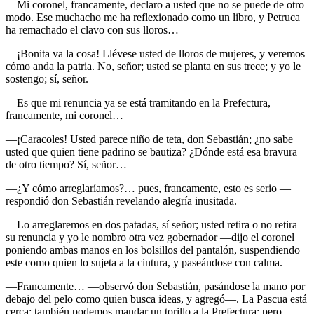
—Mi coronel, francamente, declaro a usted que no se puede de otro
modo. Ese muchacho me ha reflexionado como un libro, y Petruca
ha remachado el clavo con sus lloros…
—¡Bonita va la cosa! Llévese usted de lloros de mujeres, y veremos
cómo anda la patria. No, señor; usted se planta en sus trece; y yo le
sostengo; sí, señor.
—Es que mi renuncia ya se está tramitando en la Prefectura,
francamente, mi coronel…
—¡Caracoles! Usted parece niño de teta, don Sebastián; ¿no sabe
usted que quien tiene padrino se bautiza? ¿Dónde está esa bravura
de otro tiempo? Sí, señor…
—¿Y cómo arreglaríamos?… pues, francamente, esto es serio —
respondió don Sebastián revelando alegría inusitada.
—Lo arreglaremos en dos patadas, sí señor; usted retira o no retira
su renuncia y yo le nombro otra vez gobernador —dijo el coronel
poniendo ambas manos en los bolsillos del pantalón, suspendiendo
este como quien lo sujeta a la cintura, y paseándose con calma.
—Francamente… —observó don Sebastián, pasándose la mano por
debajo del pelo como quien busca ideas, y agregó—. La Pascua está
cerca; también podemos mandar un torillo a la Prefectura; pero…