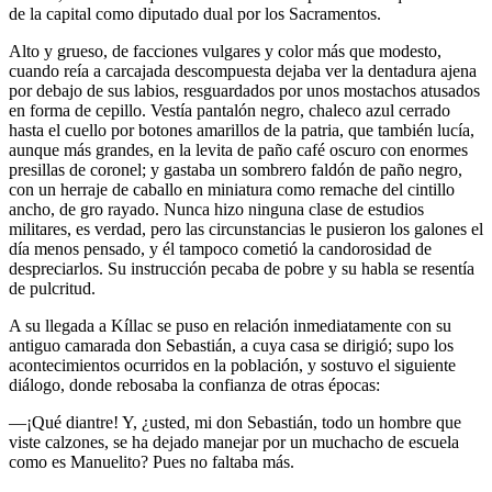
de la capital como diputado dual por los Sacramentos.
Alto y grueso, de facciones vulgares y color más que modesto,
cuando reía a carcajada descompuesta dejaba ver la dentadura ajena
por debajo de sus labios, resguardados por unos mostachos atusados
en forma de cepillo. Vestía pantalón negro, chaleco azul cerrado
hasta el cuello por botones amarillos de la patria, que también lucía,
aunque más grandes, en la levita de paño café oscuro con enormes
presillas de coronel; y gastaba un sombrero faldón de paño negro,
con un herraje de caballo en miniatura como remache del cintillo
ancho, de gro rayado. Nunca hizo ninguna clase de estudios
militares, es verdad, pero las circunstancias le pusieron los galones el
día menos pensado, y él tampoco cometió la candorosidad de
despreciarlos. Su instrucción pecaba de pobre y su habla se resentía
de pulcritud.
A su llegada a Kíllac se puso en relación inmediatamente con su
antiguo camarada don Sebastián, a cuya casa se dirigió; supo los
acontecimientos ocurridos en la población, y sostuvo el siguiente
diálogo, donde rebosaba la confianza de otras épocas:
—¡Qué diantre! Y, ¿usted, mi don Sebastián, todo un hombre que
viste calzones, se ha dejado manejar por un muchacho de escuela
como es Manuelito? Pues no faltaba más.