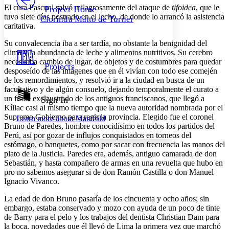
Others
Decrease font size
Increase font size
El cura Pascual salvó milagrosamente del ataque de
tifoidea
, que le
Project Home
tuvo siete días postrado en el lecho, de donde lo arrancó la asistencia
Clorinda Matto de Turner
Decrease font size
Increase font size
caritativa.
Your highlights
Color Scheme
Su convalecencia iba a ser tardía, no obstante la benignidad del
clima y la abundancia de leche y alimentos nutritivos. Su cerebro
Resources
Light
necesitaba cambio de lugar, de objetos y de costumbres para quedar
Projects
desposeído de las imágenes que en él vivían con todo ese comején
de los remordimientos, y resolvió ir a la ciudad en busca de un
Dark
facultativo y de algún consuelo, dejando temporalmente el curato a
Show all
Annotation contrast
un fraile exclaustrado de los antiguos franciscanos, que llegó a
Sign In
Show all
Hide all
Kíllac casi al mismo tiempo que la nueva autoridad nombrada por el
Low
abc
Supremo Gobierno para regir la provincia. Elegido fue el coronel
Learn more about
Manifold
High
abc
Bruno de Paredes, hombre conocidísimo en todos los partidos del
Perú, así por gozar de influjos conquistados en torneos del
Margins
estómago, o banquetes, como por sacar con frecuencia las manos del
plato de la Justicia. Paredes era, además, antiguo camarada de don
Sebastián, y hasta compañero de armas en una revuelta que hubo en
pro no sabemos asegurar si de don Ramón Castilla o don Manuel
Ignacio Vivanco.
Increase text margins
Decrease text margins
La edad de don Bruno pasaría de los cincuenta y ocho años; sin
embargo, estaba conservado y mozo con ayuda de un poco de tinte
Reset to Defaults
de Barry para el pelo y los trabajos del dentista Christian Dam para
la boca, novedades que él llevó de Lima la primera vez que marchó