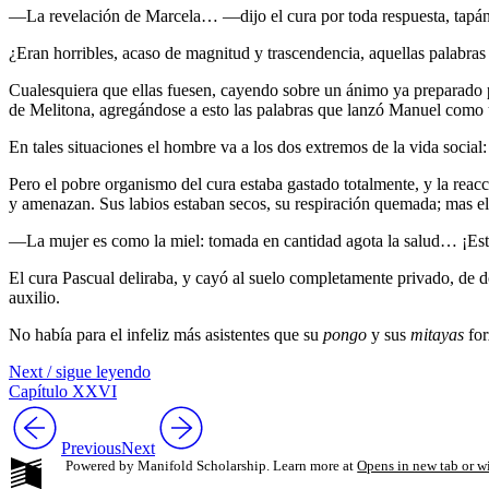
—La revelación de Marcela… —dijo el cura por toda respuesta, tapánd
¿Eran horribles, acaso de magnitud y trascendencia, aquellas palabra
Cualesquiera que ellas fuesen, cayendo sobre un ánimo ya preparado por
de Melitona, agregándose a esto las palabras que lanzó Manuel como u
En tales situaciones el hombre va a los dos extremos de la vida social: 
Pero el pobre organismo del cura estaba gastado totalmente, y la reacc
y amenazan. Sus labios estaban secos, su respiración quemada; mas el 
—La mujer es como la miel: tomada en cantidad agota la salud… ¡Es
El cura Pascual deliraba, y cayó al suelo completamente privado, de 
auxilio.
No había para el infeliz más asistentes que su
pongo
y sus
mitayas
for
Next / sigue leyendo
Capítulo XXVI
Previous
Next
Powered by Manifold Scholarship. Learn more at
Opens in new tab or 