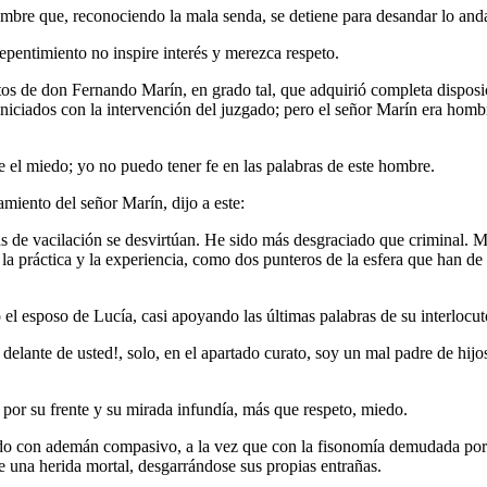
 hombre que, reconociendo la mala senda, se detiene para desandar lo an
repentimiento no inspire interés y merezca respeto.
os de don Fernando Marín, en grado tal, que adquirió completa disposic
iniciados con la intervención del juzgado; pero el señor Marín era hom
 el miedo; yo no puedo tener fe en las palabras de este hombre.
miento del señor Marín, dijo a este:
vacilación se desvirtúan. He sido más desgraciado que criminal. Mient
o la práctica y la experiencia, como dos punteros de la esfera que han de
l esposo de Lucía, casi apoyando las últimas palabras de su interlocut
 delante de usted!, solo, en el apartado curato, soy un mal padre de h
por su frente y su mirada infundía, más que respeto, miedo.
 con ademán compasivo, a la vez que con la fisonomía demudada por la 
 de una herida mortal, desgarrándose sus propias entrañas.