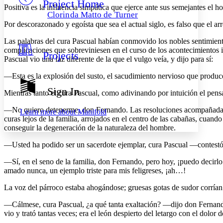
Project Home
Others
Decrease font size
Increase font size
Positiva es la influencia simpática que ejerce ante sus semejantes el
Clorinda Matto de Turner
Decrease font size
Increase font size
Por descorazonado y egoísta que sea el actual siglo, es falso que el ar
Your highlights
Color Scheme
Las palabras del cura Pascual habían conmovido los nobles sentimient
complicaciones que sobreviniesen en el curso de los acontecimientos 
Projects
Resources
Pascual vio una faz diferente de la que el vulgo veía, y dijo para sí:
Light
—Esta es la explosión del susto, el sacudimiento nervioso que produce
Dark
Show all
Sign In
Mientras tanto el cura Pascual, como adivinando por intuición el pensa
Annotation contrast
Show all
Hide all
Low
abc
—No quiero detenerme, don Fernando. Las resoluciones acompañadas de 
Learn more about
Manifold
High
abc
curas lejos de la familia, arrojados en el centro de las cabañas, cuand
conseguir la degeneración de la naturaleza del hombre.
Margins
—Usted ha podido ser un sacerdote ejemplar, cura Pascual —contestó e
—Sí, en el seno de la familia, don Fernando, pero hoy, ¡puedo decirlo
amado nunca, un ejemplo triste para mis feligreses, ¡ah…!
Increase text margins
Decrease text margins
La voz del párroco estaba ahogándose; gruesas gotas de sudor corrían 
—Cálmese, cura Pascual, ¿a qué tanta exaltación? —dijo don Fernando
Reset to Defaults
vio y trató tantas veces; era el león despierto del letargo con el dolor