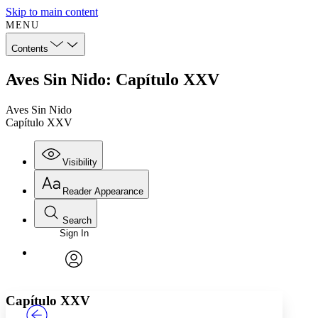
Skip to main content
MENU
Contents
Aves Sin Nido: Capítulo XXV
Aves Sin Nido
Capítulo XXV
Visibility
Reader Appearance
Search
Sign In
Annotations
Enter search criteria
Execute s
Font
Search within:
Font style
CHAPTER
TEXT
PROJECT
avatar
Yours
Serif
Sans-serif
Capítulo XXV