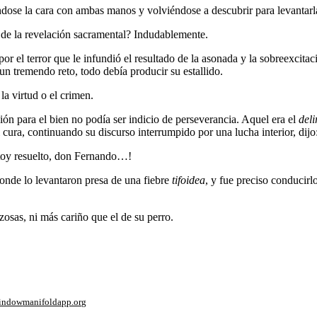
ose la cara con ambas manos y volviéndose a descubrir para levantarl
s de la revelación sacramental? Indudablemente.
 el terror que le infundió el resultado de la asonada y la sobreexcitaci
n tremendo reto, todo debía producir su estallido.
la virtud o el crimen.
ión para el bien no podía ser indicio de perseverancia. Aquel era el
del
cura, continuando su discurso interrumpido por una lucha interior, dijo
toy resuelto, don Fernando…!
donde lo levantaron presa de una fiebre
tifoidea
, y fue preciso conducirl
zosas, ni más cariño que el de su perro.
window
manifoldapp.org