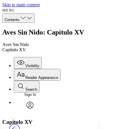
Skip to main content
MENU
Contents
Aves Sin Nido: Capítulo XV
Aves Sin Nido
Capítulo XV
Visibility
Reader Appearance
Search
Sign In
Annotations
Enter search criteria
Execute s
Font
Search within:
Font style
CHAPTER
avatar
Yours
Serif
Sans-serif
TEXT
Capítulo XV
PROJECT