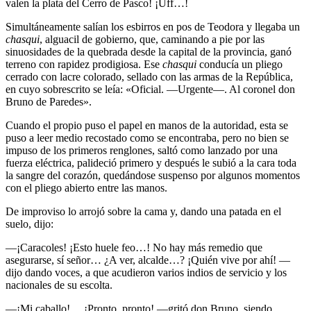
valen la plata del Cerro de Pasco! ¡Uff…!
Simultáneamente salían los esbirros en pos de Teodora y llegaba un
chasqui
, alguacil de gobierno, que, caminando a pie por las
sinuosidades de la quebrada desde la capital de la provincia, ganó
terreno con rapidez prodigiosa. Ese
chasqui
conducía un pliego
cerrado con lacre colorado, sellado con las armas de la República,
en cuyo sobrescrito se leía: «Oficial. —Urgente—. Al coronel don
Bruno de Paredes».
Cuando el propio puso el papel en manos de la autoridad, esta se
puso a leer medio recostado como se encontraba, pero no bien se
impuso de los primeros renglones, saltó como lanzado por una
fuerza eléctrica, palideció primero y después le subió a la cara toda
la sangre del corazón, quedándose suspenso por algunos momentos
con el pliego abierto entre las manos.
De improviso lo arrojó sobre la cama y, dando una patada en el
suelo, dijo:
—¡Caracoles! ¡Esto huele feo…! No hay más remedio que
asegurarse, sí señor… ¿A ver, alcalde…? ¡Quién vive por ahí! —
dijo dando voces, a que acudieron varios indios de servicio y los
nacionales de su escolta.
—¡Mi caballo!… ¡Pronto, pronto! —gritó don Bruno, siendo