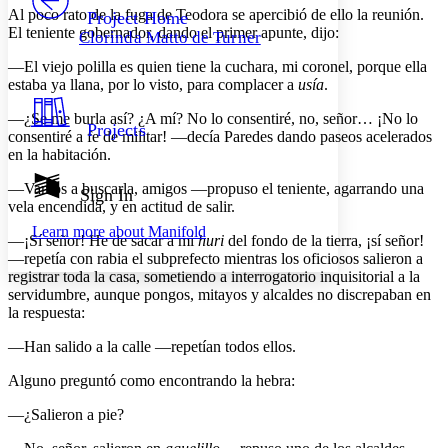
Others
Decrease font size
Increase font size
Al poco rato de la fuga de Teodora se apercibió de ello la reunión.
Project Home
El teniente gobernador, dando el primer apunte, dijo:
Clorinda Matto de Turner
Decrease font size
Increase font size
Your highlights
—El viejo polilla es quien tiene la cuchara, mi coronel, porque ella
Color Scheme
estaba ya llana, por lo visto, para complacer a
usía
.
Resources
—¿Se me burla así? ¿A mí? No lo consentiré, no, señor… ¡No lo
Light
Projects
consentiré a fe de militar! —decía Paredes dando paseos acelerados
en la habitación.
Dark
Show all
—Vamos a buscarla, amigos —propuso el teniente, agarrando una
Annotation contrast
Sign In
vela encendida, y en actitud de salir.
Show all
Hide all
Low
abc
Learn more about
Manifold
High
abc
—¡Sí señor! He de sacar a mi
huri
del fondo de la tierra, ¡sí señor!
—repetía con rabia el subprefecto mientras los oficiosos salieron a
Margins
registrar toda la casa, sometiendo a interrogatorio inquisitorial a la
servidumbre, aunque pongos, mitayos y alcaldes no discrepaban en
la respuesta:
—Han salido a la calle —repetían todos ellos.
Increase text margins
Decrease text margins
Alguno preguntó como encontrando la hebra:
—¿Salieron a pie?
Reset to Defaults