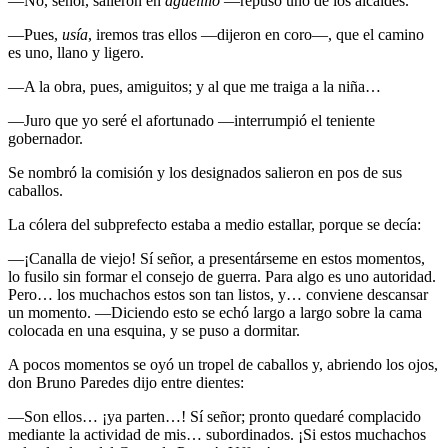
—No, señor, salieron en
aguelillo
—repuso uno de los alcaldes.
—Pues,
usía
, iremos tras ellos —dijeron en coro—, que el camino
es uno, llano y ligero.
—A la obra, pues, amiguitos; y al que me traiga a la niña…
—Juro que yo seré el afortunado —interrumpió el teniente
gobernador.
Se nombró la comisión y los designados salieron en pos de sus
caballos.
La cólera del subprefecto estaba a medio estallar, porque se decía:
—¡Canalla de viejo! Sí señor, a presentárseme en estos momentos,
lo fusilo sin formar el consejo de guerra. Para algo es uno autoridad.
Pero… los muchachos estos son tan listos, y… conviene descansar
un momento. —Diciendo esto se echó largo a largo sobre la cama
colocada en una esquina, y se puso a dormitar.
A pocos momentos se oyó un tropel de caballos y, abriendo los ojos,
don Bruno Paredes dijo entre dientes:
—Son ellos… ¡ya parten…! Sí señor; pronto quedaré complacido
mediante la actividad de mis… subordinados. ¡Si estos muchachos