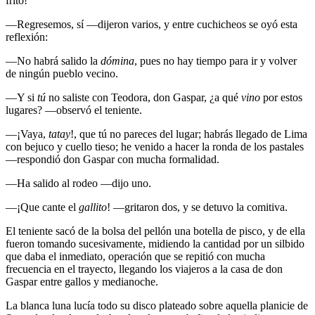
frito!
—Regresemos, sí —dijeron varios, y entre cuchicheos se oyó esta
reflexión:
—No habrá salido la
dómina
, pues no hay tiempo para ir y volver
de ningún pueblo vecino.
—Y si
tú
no saliste con Teodora, don Gaspar, ¿a qué
vino
por estos
lugares? —observó el teniente.
—¡Vaya,
tatay
!, que tú no pareces del lugar; habrás llegado de Lima
con bejuco y cuello tieso; he venido a hacer la ronda de los pastales
—respondió don Gaspar con mucha formalidad.
—Ha salido al rodeo —dijo uno.
—¡Que cante el
gallito
! —gritaron dos, y se detuvo la comitiva.
El teniente sacó de la bolsa del pellón una botella de pisco, y de ella
fueron tomando sucesivamente, midiendo la cantidad por un silbido
que daba el inmediato, operación que se repitió con mucha
frecuencia en el trayecto, llegando los viajeros a la casa de don
Gaspar entre gallos y medianoche.
La blanca luna lucía todo su disco plateado sobre aquella planicie de