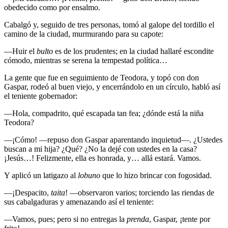
obedecido como por ensalmo.
Cabalgó y, seguido de tres personas, tomó al galope del tordillo el
camino de la ciudad, murmurando para su capote:
—Huir el
bulto
es de los prudentes; en la ciudad hallaré escondite
cómodo, mientras se serena la tempestad política…
La gente que fue en seguimiento de Teodora, y topó con don
Gaspar, rodeó al buen viejo, y encerrándolo en un círculo, habló así
el teniente gobernador:
—Hola, compadrito, qué escapada tan fea; ¿dónde está la niña
Teodora?
—¡Cómo! —repuso don Gaspar aparentando inquietud—. ¿Ustedes
buscan a mi hija? ¿Qué? ¿No la dejé con ustedes en la casa?
¡Jesús…! Felizmente, ella es honrada, y… allá estará. Vamos.
Y aplicó un latigazo al
lobuno
que lo hizo brincar con fogosidad.
—¡Despacito,
taita
! —observaron varios; torciendo las riendas de
sus cabalgaduras y amenazando así el teniente:
—Vamos, pues; pero si no entregas la
prenda
, Gaspar, ¡tente por