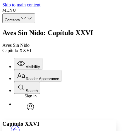
Skip to main content
MENU
Contents
Aves Sin Nido: Capítulo XXVI
Aves Sin Nido
Capítulo XXVI
Visibility
Reader Appearance
Search
Sign In
Annotations
Enter search criteria
Execute s
Font
Search within:
Font style
CHAPTER
TEXT
PROJECT
avatar
Yours
Serif
Sans-serif
Capítulo XXVI