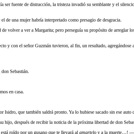
 ser fuente de distracción, la tristeza invadió su semblante y el silenci
 el de una mujer habría interpretado como presagio de desgracia.
e volver a ver a Margarita; pero perseguía su propósito de arreglar los
ecto y con el señor Guzmán tuvieron, al fin, un resultado, agregándose a
 don Sebastián.
emos en casa.
r Isidro, que también saldrá pronto. Ya lo hubiese sacado sin ese auto 
hijo, después de recibir la noticia de la próxima libertad de don Sebasti
 está roído por un gusano que te llevará al
amartelo
y a la muerte…! —y 