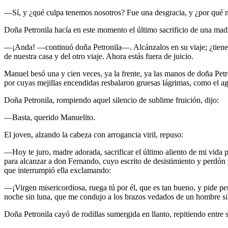
—Sí, y ¿qué culpa tenemos nosotros? Fue una desgracia, y ¿por qué no 
Doña Petronila hacía en este momento el último sacrificio de una ma
—¡Anda! —continuó doña Petronila—. Alcánzalos en su viaje; ¿tienes c
de nuestra casa y del otro viaje. Ahora estás fuera de juicio.
Manuel besó una y cien veces, ya la frente, ya las manos de doña Pet
por cuyas mejillas encendidas resbalaron gruesas lágrimas, como el a
Doña Petronila, rompiendo aquel silencio de sublime fruición, dijo:
—Basta, querido Manuelito.
El joven, alzando la cabeza con arrogancia viril, repuso:
—Hoy te juro, madre adorada, sacrificar el último aliento de mi vida p
para alcanzar a don Fernando, cuyo escrito de desistimiento y perdón 
que interrumpió ella exclamando:
—¡Virgen misericordiosa, ruega tú por él, que es tan bueno, y pide 
noche sin luna, que me condujo a los brazos vedados de un hombre s
Doña Petronila cayó de rodillas sumergida en llanto, repitiendo ent