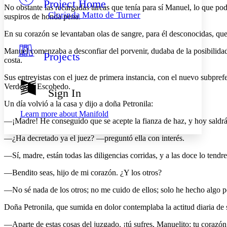
Project Home
Others
Decrease font size
Increase font size
No obstante las recargadas tareas que tenía para sí Manuel, lo que podía
Clorinda Matto de Turner
suspiros de honda pena.
Decrease font size
Increase font size
Your highlights
En su corazón se levantaban olas de sangre, para él desconocidas, que
Color Scheme
Manuel comenzaba a desconfiar del porvenir, dudaba de la posibilidad d
Projects
Resources
costa.
Light
Sus entrevistas con el juez de primera instancia, con el nuevo subpref
Dark
Verdejo y Escobedo.
Show all
Sign In
Annotation contrast
Un día volvió a la casa y dijo a doña Petronila:
Show all
Hide all
Low
abc
Learn more about
Manifold
High
abc
—¡Madre! He conseguido que se acepte la fianza de haz, y hoy saldrá
Margins
—¿Ha decretado ya el juez? —preguntó ella con interés.
—Sí, madre, están todas las diligencias corridas, y a las doce lo tendr
—Bendito seas, hijo de mi corazón. ¿Y los otros?
Increase text margins
Decrease text margins
—No sé nada de los otros; no me cuido de ellos; solo he hecho algo po
Doña Petronila, que sumida en dolor contemplaba la actitud diaria de su 
Reset to Defaults
—Aparte de estas cosas del juzgado, ¡tú sufres, Manuelito; tu corazón