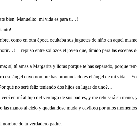
e bien, Manuelito: mi vida es para ti…!
tanto!
ombre, como en otra época ocultaba sus juguetes de niño en aquel mism
ir…! —repuso entre sollozos el joven que, tímido para las escenas de
lma; sí, tú amas a Margarita y lloras porque te has separado, porque t
ro ese ángel cuyo nombre has pronunciado es el ángel de mi vida… Yo 
or qué no seré feliz teniendo dos hijos en lugar de uno?…
verá en mí al hijo del verdugo de sus padres, y me rehusará su mano, 
las manos al cielo y quedándose muda y cavilosa por unos momentos, 
l nombre de tu verdadero padre.