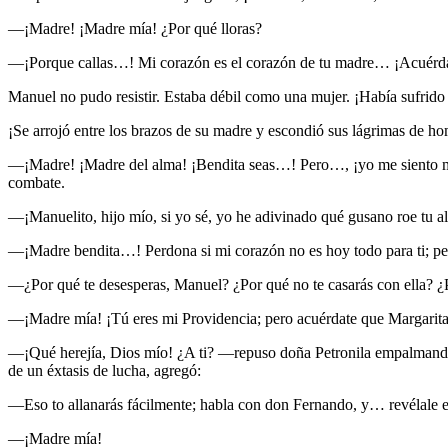
—¡Madre! ¡Madre mía! ¿Por qué lloras?
—¡Porque callas…! Mi corazón es el corazón de tu madre… ¡Acuérdat
Manuel no pudo resistir. Estaba débil como una mujer. ¡Había sufrido 
¡Se arrojó entre los brazos de su madre y escondió sus lágrimas de h
—¡Madre! ¡Madre del alma! ¡Bendita seas…! Pero…, ¡yo me siento mor
combate.
—¡Manuelito, hijo mío, si yo sé, yo he adivinado qué gusano roe tu a
—¡Madre bendita…! Perdona si mi corazón no es hoy todo para ti; pe
—¿Por qué te desesperas, Manuel? ¿Por qué no te casarás con ella? ¿P
—¡Madre mía! ¡Tú eres mi Providencia; pero acuérdate que Margarita 
—¡Qué herejía, Dios mío! ¿A ti? —repuso doña Petronila empalmando 
de un éxtasis de lucha, agregó:
—Eso to allanarás fácilmente; habla con don Fernando, y… revélale e
—¡Madre mía!