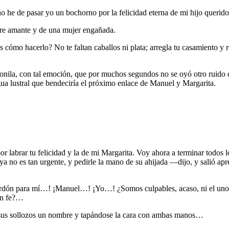
he de pasar yo un bochorno por la felicidad eterna de mi hijo querido,
dre amante y de una mujer engañada.
ómo hacerlo? No te faltan caballos ni plata; arregla tu casamiento y r
ronila, con tal emoción, que por muchos segundos no se oyó otro ruido 
gua lustral que bendeciría el próximo enlace de Manuel y Margarita.
or labrar tu felicidad y la de mi Margarita. Voy ahora a terminar todos 
ya no es tan urgente, y pedirle la mano de su ahijada —dijo, y salió ap
perdón para mí…! ¡Manuel…! ¡Yo…! ¿Somos culpables, acaso, ni el uno n
in fe?…
re sus sollozos un nombre y tapándose la cara con ambas manos…