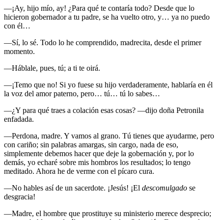
—¡Ay, hijo mío, ay! ¿Para qué te contaría todo? Desde que lo
hicieron gobernador a tu padre, se ha vuelto otro, y… ya no puedo
con él…
—Sí, lo sé. Todo lo he comprendido, madrecita, desde el primer
momento.
—Háblale, pues, tú; a ti te oirá.
—¡Temo que no! Si yo fuese su hijo verdaderamente, hablaría en él
la voz del amor paterno, pero… tú… tú lo sabes…
—¿Y para qué traes a colación esas cosas? —dijo doña Petronila
enfadada.
—Perdona, madre. Y vamos al grano. Tú tienes que ayudarme, pero
con cariño; sin palabras amargas, sin cargo, nada de eso,
simplemente debemos hacer que deje la gobernación y, por lo
demás, yo echaré sobre mis hombros los resultados; lo tengo
meditado. Ahora he de verme con el pícaro cura.
—No hables así de un sacerdote. ¡Jesús! ¡El
descomulgado
se
desgracia!
—Madre, el hombre que prostituye su ministerio merece desprecio;