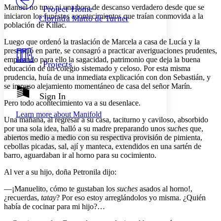
Others
Decrease font size
Increase font size
Manuel no tuvo ni una hora de descanso verdadero desde que se
Project Home
iniciaron los funestos acontecimientos que traían conmovida a la
Clorinda Matto de Turner
Decrease font size
Increase font size
población de Kíllac.
Your highlights
Color Scheme
Luego que ordenó la traslación de Marcela a casa de Lucía y la
presenció en parte, se consagró a practicar averiguaciones prudentes,
Resources
Light
empleando para ello la sagacidad, patrimonio que deja la buena
Projects
educación de un colegio sistemado y celoso. Por esta misma
prudencia, huía de una inmediata explicación con don Sebastián, y
Dark
se impuso alejamiento momentáneo de casa del señor Marín.
Show all
Annotation contrast
Sign In
Show all
Hide all
Pero todo acontecimiento va a su desenlace.
Low
abc
Learn more about
Manifold
High
abc
Una mañana, al regresar a su casa, taciturno y caviloso, absorbido
por una sola idea, halló a su madre preparando unos
suches
que,
Margins
abiertos medio a medio con su respectiva provisión de pimienta,
cebollas picadas, sal, ají y manteca, extendidos en una sartén de
barro, aguardaban ir al horno para su cocimiento.
Al ver a su hijo, doña Petronila dijo:
Increase text margins
Decrease text margins
—¡Manuelito, cómo te gustaban los
suches
asados al horno!,
¿recuerdas,
tatay
? Por eso estoy arreglándolos yo misma. ¿Quién
Reset to Defaults
había de cocinar para mi hijo?…