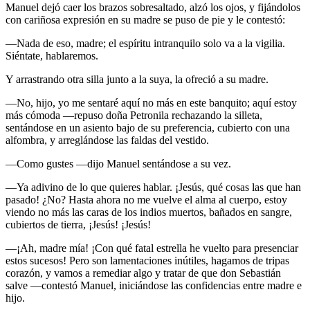
Manuel dejó caer los brazos sobresaltado, alzó los ojos, y fijándolos
con cariñosa expresión en su madre se puso de pie y le contestó:
—Nada de eso, madre; el espíritu intranquilo solo va a la vigilia.
Siéntate, hablaremos.
Y arrastrando otra silla junto a la suya, la ofreció a su madre.
—No, hijo, yo me sentaré aquí no más en este banquito; aquí estoy
más cómoda —repuso doña Petronila rechazando la silleta,
sentándose en un asiento bajo de su preferencia, cubierto con una
alfombra, y arreglándose las faldas del vestido.
—Como gustes —dijo Manuel sentándose a su vez.
—Ya adivino de lo que quieres hablar. ¡Jesús, qué cosas las que han
pasado! ¿No? Hasta ahora no me vuelve el alma al cuerpo, estoy
viendo no más las caras de los indios muertos, bañados en sangre,
cubiertos de tierra, ¡Jesús! ¡Jesús!
—¡Ah, madre mía! ¡Con qué fatal estrella he vuelto para presenciar
estos sucesos! Pero son lamentaciones inútiles, hagamos de tripas
corazón, y vamos a remediar algo y tratar de que don Sebastián
salve —contestó Manuel, iniciándose las confidencias entre madre e
hijo.