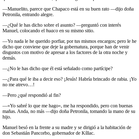
—Manuelito, parece que Chapaco está en su buen rato —dijo doña
Petronila, entrando alegre.
—¿Qué le has dicho sobre el asunto? —preguntó con interés
Manuel, colocando el
huaco
en su mismo sitio.
—Yo nada le he querido porfiar, por tus mismos encargos; pero le he
dicho que conviene que deje la gobernatura, porque han de venir
disgustos con motivo de apresar a los factores de la otra noche y
demás.
—¿No le has dicho que él está señalado como partícipe?
—¿Para qué le iba a decir eso? ¡Jesús! Habría brincado de rabia. ¡Yo
no me atrevo…!
—Pero ¿qué respondió al fin?
—«Yo sabré lo que me hago», me ha respondido, pero con buenas
mañas. Anda, no más —dijo doña Petronila, tomando la mano de su
hijo.
Manuel besó en la frente a su madre y se dirigió a la habitación de
don Sebastián Pancorbo, gobernador de Kíllac.