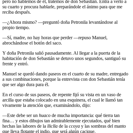
pero no hablemos de él, tratemos de don Sebastián. Entra a verlo a
su cuarto y procura hablarle, preparándole el ánimo para que me
reciba después.
—¿Ahora mismo? —preguntó doña Petronila levantándose al
propio tiempo.
—Sí, madre, no hay horas que perder —repuso Manuel,
abrochándose el botón del saco.
Y doña Petronila salió pausadamente. Al llegar a la puerta de la
habitación de don Sebastián se detuvo unos segundos, santiguó su
frente y entró.
Manuel se quedó dando paseos en el cuarto de su madre, entregado
a sus combinaciones, porque la entrevista con don Sebastián tenía
que ser algo dura para él.
En el curso de sus paseos, de repente fijó su vista en un vaso de
arcilla que estaba colocado en una esquinera, el cual le llamó tan
vivamente la atención que, examinándolo, dijo:
—Este debe ser un
huaco
de mucha importancia: qué tierra tan
fina… y estos dibujos tan admirablemente ejecutados, qué bien
hechas las labores de la
lliclla
de la
ccoya
y las sombras del manto
que lleva flotante el indio, que será algún cacique.