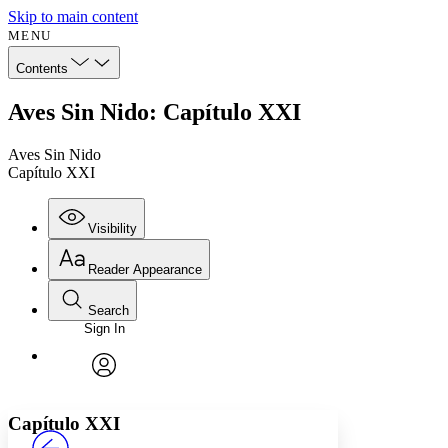
Skip to main content
MENU
Contents
Aves Sin Nido: Capítulo XXI
Aves Sin Nido
Capítulo XXI
Visibility
Reader Appearance
Search
Sign In
Annotations
Enter search criteria
Execute s
Font
Search within:
Font style
CHAPTER
avatar
Yours
Serif
Sans-serif
TEXT
Capítulo XXI
PROJECT