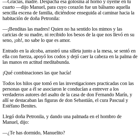
—Gracias, madre. Despacha esa golosina al horno y óyeme en tu
cuarto —dijo Manuel, para cuyo corazón fue un bálsamo aquella
sencilla escena de familia, diciéndose enseguida al caminar hacia la
habitación de doña Petronila:
—¡Benditas las madres! Quien no ha sentido los mimos y las
caricias de su madre, ni recibido los besos de la que nos llevó en su
seno, ¡oh!, no sabe lo que es amor.
Entrado en la alcoba, arrastró una silleta junto a la mesa, se sentó en
ella con fuerza, apoyó los codos y dejó caer la cabeza en la palma de
las manos en actitud meditabunda.
¡Qué combinaciones las que hacía!
Todos los hilos que tomó en las investigaciones practicadas con las
personas que a él se asociaron le conducían a entrever a los
verdaderos autores del asalto de la casa de don Fernando Marín, y
allí se destacaban las figuras de don Sebastián, el cura Pascual y
Estéfano Benites.
Llegó doña Petronila, y dando una palmada en el hombro de
Manuel, dijo:
—¿Te has dormido, Manuelito?