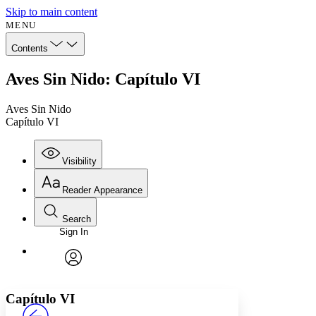
Skip to main content
MENU
Contents
Aves Sin Nido: Capítulo VI
Aves Sin Nido
Capítulo VI
Visibility
Reader Appearance
Search
Sign In
Annotations
Enter search criteria
Execute s
Font
Search within:
Font style
CHAPTER
avatar
Yours
Serif
Sans-serif
TEXT
Capítulo VI
PROJECT