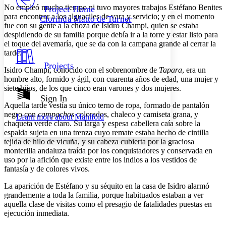
Others
Decrease font size
Increase font size
No empleó mucho tiempo ni tuvo mayores trabajos Estéfano Benites
Project Home
para encontrar a los alguaciles de vara y servicio; y en el momento
Clorinda Matto de Turner
Decrease font size
Increase font size
fue con su gente a la choza de Isidro Champi, quien se estaba
Your highlights
despidiendo de su familia porque debía ir a la torre y estar listo para
Color Scheme
el toque del avemaría, que se da con la campana grande al cerrar la
tarde.
Resources
Light
Projects
Isidro Champi, conocido con el sobrenombre de
Tapara
, era un
hombre alto, fornido y ágil, con cuarenta años de edad, una mujer y
Dark
siete hijos, de los que cinco eran varones y dos mujeres.
Show all
Annotation contrast
Sign In
Show all
Hide all
Aquella tarde vestía su único terno de ropa, formado de pantalón
Low
abc
negro con
campachos
colorados, chaleco y camiseta grana, y
Learn more about
Manifold
High
abc
chaqueta verde claro. Su larga y espesa cabellera caía sobre la
espalda sujeta en una trenza cuyo remate estaba hecho de cintilla
Margins
tejida de hilo de vicuña, y su cabeza cubierta por la graciosa
monterilla andaluza traída por los conquistadores y conservada en
uso por la afición que existe entre los indios a los vestidos de
fantasía y de colores vivos.
Increase text margins
Decrease text margins
La aparición de Estéfano y su séquito en la casa de Isidro alarmó
grandemente a toda la familia, porque habituados estaban a ver
aquella clase de visitas como el presagio de fatalidades puestas en
Reset to Defaults
ejecución inmediata.