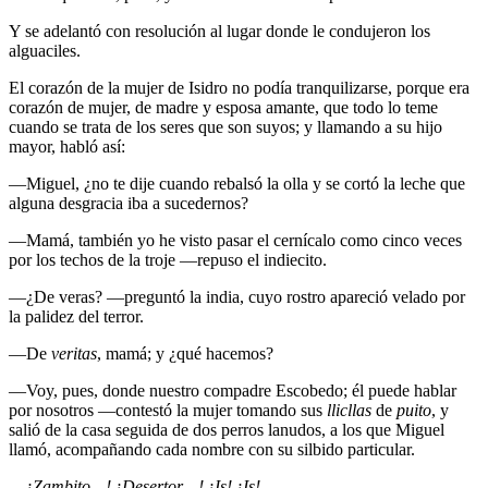
Y se adelantó con resolución al lugar donde le condujeron los
alguaciles.
El corazón de la mujer de Isidro no podía tranquilizarse, porque era
corazón de mujer, de madre y esposa amante, que todo lo teme
cuando se trata de los seres que son suyos; y llamando a su hijo
mayor, habló así:
—Miguel, ¿no te dije cuando rebalsó la olla y se cortó la leche que
alguna desgracia iba a sucedernos?
—Mamá, también yo he visto pasar el cernícalo como cinco veces
por los techos de la troje —repuso el indiecito.
—¿De veras? —preguntó la india, cuyo rostro apareció velado por
la palidez del terror.
—De
veritas
, mamá; y ¿qué hacemos?
—Voy, pues, donde nuestro compadre Escobedo; él puede hablar
por nosotros —contestó la mujer tomando sus
llicllas
de
puito
, y
salió de la casa seguida de dos perros lanudos, a los que Miguel
llamó, acompañando cada nombre con su silbido particular.
—
¡Zambito…! ¡Desertor…! ¡Is! ¡Is!