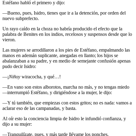
Estéfano habló el primero y dijo:
—Bueno, pues, Isidro, tienes que ir a la detención, por orden del
nuevo subprefecto.
Un rayo caído en la choza no habría producido el efecto que la
palabra de Benites en los indios, recelosos y suspensos desde que lo
vieron.
Las mujeres se arrodillaron a los pies de Estéfano, empalmando las
manos en ademán suplicante, anegadas en llanto; los hijos se
abalanzaban a su padre, y en medio de semejante confusión apenas
pudo decir Isidro:
—¡
Niñoy
wiracocha, y qué…!
—En vano son estos alborotos, marcha no más, y no tengas miedo
—interrumpió Estéfano, y dirigiéndose a la mujer, le dijo:
—Y tú también, que empiezas con estos gritos; no es nada: vamos a
aclarar eso de las campanadas, y basta.
Al oír esto la conciencia limpia de Isidro le infundió confianza, y
dijo a su mujer:
—Tranquilízate, pues, y más tarde llévame los ponches.