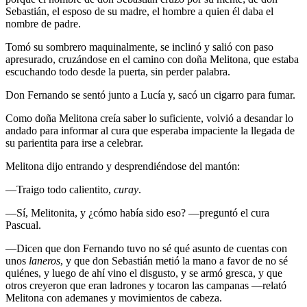
Sebastián, el esposo de su madre, el hombre a quien él daba el
nombre de padre.
Tomó su sombrero maquinalmente, se inclinó y salió con paso
apresurado, cruzándose en el camino con doña Melitona, que estaba
escuchando todo desde la puerta, sin perder palabra.
Don Fernando se sentó junto a Lucía y, sacó un cigarro para fumar.
Como doña Melitona creía saber lo suficiente, volvió a desandar lo
andado para informar al cura que esperaba impaciente la llegada de
su parientita para irse a celebrar.
Melitona dijo entrando y desprendiéndose del mantón:
—Traigo todo calientito,
curay
.
—Sí, Melitonita, y ¿cómo había sido eso? —preguntó el cura
Pascual.
—Dicen que don Fernando tuvo no sé qué asunto de cuentas con
unos
laneros
, y que don Sebastián metió la mano a favor de no sé
quiénes, y luego de ahí vino el disgusto, y se armó gresca, y que
otros creyeron que eran ladrones y tocaron las campanas —relató
Melitona con ademanes y movimientos de cabeza.