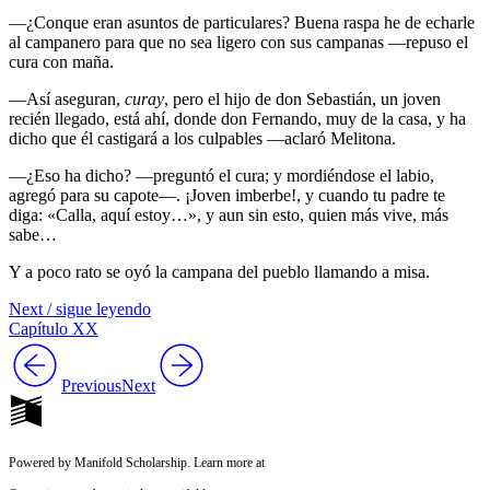
—¿Conque eran asuntos de particulares? Buena raspa he de echarle
al campanero para que no sea ligero con sus campanas —repuso el
cura con maña.
—Así aseguran,
curay
, pero el hijo de don Sebastián, un joven
recién llegado, está ahí, donde don Fernando, muy de la casa, y ha
dicho que él castigará a los culpables —aclaró Melitona.
—¿Eso ha dicho? —preguntó el cura; y mordiéndose el labio,
agregó para su capote—. ¡Joven imberbe!, y cuando tu padre te
diga: «Calla, aquí estoy…», y aun sin esto, quien más vive, más
sabe…
Y a poco rato se oyó la campana del pueblo llamando a misa.
Next / sigue leyendo
Capítulo XX
Previous
Next
Powered by Manifold Scholarship. Learn more at