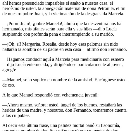
ahí hemos presenciado impasibles el asalto a nuestra casa, el
heroísmo de usted, la abnegación maternal de doña Petronila, el fin
de nuestro pobre Juan, y la victimación de la desgraciada Marcela.
—¡Pobre Juan!, ¡pobre Marcela!, ahora que la desventura nos ha
hermanado, mis afanes serán para ella y sus hijas —dijo Lucía
suspirando con profunda pena e interrumpiendo a su marido.
—¡Oh, sí! Margarita, Rosalía, desde hoy esas palomas sin nido
hallarán la sombra de su padre en esta casa —afirmó don Fernando.
—Hagamos conducir aquí a Marcela para medicinarla con esmero
—dijo Lucía enternecida; y dirigiéndose particularmente al joven,
agregó:
—Manuel, se lo suplico en nombre de la amistad. Encárguese usted
de eso.
A lo que Manuel respondió con vehemencia juvenil:
—Ahora mismo, señora; usted, ángel de los buenos, restañará las
heridas de una madre, y nosotros, don Fernando, tomaremos cuenta
a los culpables.
Al decir esta última frase, una palidez mortal bañó su fisonomía,
porque el nombre de don Sebastián cruzó por su mente; de don