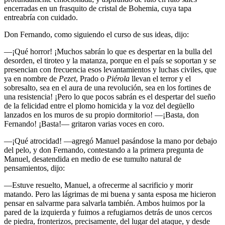
encerradas en un frasquito de cristal de Bohemia, cuya tapa
entreabría con cuidado.
Don Fernando, como siguiendo el curso de sus ideas, dijo:
—¡Qué horror! ¡Muchos sabrán lo que es despertar en la bulla del
desorden, el tiroteo y la matanza, porque en el país se soportan y se
presencian con frecuencia esos levantamientos y luchas civiles, que
ya en nombre de
Pezet
, Prado o
Piérola
llevan el terror y el
sobresalto, sea en el aura de una revolución, sea en los fortines de
una resistencia! ¡Pero lo que pocos sabrán es el despertar del sueño
de la felicidad entre el plomo homicida y la voz del degüello
lanzados en los muros de su propio dormitorio! —¡Basta, don
Fernando! ¡Basta!— gritaron varias voces en coro.
—¡Qué atrocidad! —agregó Manuel pasándose la mano por debajo
del pelo, y don Fernando, contestando a la primera pregunta de
Manuel, desatendida en medio de ese tumulto natural de
pensamientos, dijo:
—Estuve resuelto, Manuel, a ofrecerme al sacrificio y morir
matando. Pero las lágrimas de mi buena y santa esposa me hicieron
pensar en salvarme para salvarla también. Ambos huimos por la
pared de la izquierda y fuimos a refugiarnos detrás de unos cercos
de piedra, fronterizos, precisamente, del lugar del ataque, y desde