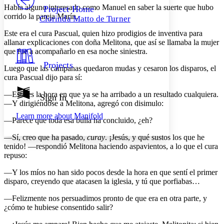
Others
Decrease font size
Increase font size
Había alguno interesado como Manuel en saber la suerte que hubo
Project Home
corrido la pareja Marín.
Clorinda Matto de Turner
Decrease font size
Increase font size
Your highlights
Este era el cura Pascual, quien hizo prodigios de inventiva para
Color Scheme
allanar explicaciones con doña Melitona, que así se llamaba la mujer
que fue a acompañarlo en esa noche siniestra.
Resources
Light
Projects
Luego que las campanas quedaron mudas y cesaron los disparos, el
cura Pascual dijo para sí:
Dark
Show all
—Esta es la hora en que ya se ha arribado a un resultado cualquiera.
Annotation contrast
Sign In
—Y dirigiéndose a Melitona, agregó con disimulo:
Show all
Hide all
Low
abc
Learn more about
Manifold
High
abc
—Parece que toda esa bulla ha concluido, ¿eh?
Margins
—Sí, creo que ha pasado,
curay
. ¡Jesús, y qué sustos los que he
tenido! —respondió Melitona haciendo aspavientos, a lo que el cura
repuso:
—Y los míos no han sido pocos desde la hora en que sentí el primer
disparo, creyendo que atacasen la iglesia, y tú que porfiabas…
Increase text margins
Decrease text margins
—Felizmente nos persuadimos pronto de que era en otra parte, y
¿cómo te hubiese consentido salir?
Reset to Defaults