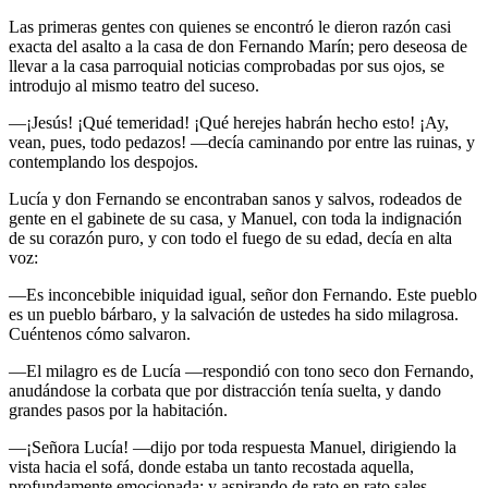
Las primeras gentes con quienes se encontró le dieron razón casi
exacta del asalto a la casa de don Fernando Marín; pero deseosa de
llevar a la casa parroquial noticias comprobadas por sus ojos, se
introdujo al mismo teatro del suceso.
—¡Jesús! ¡Qué temeridad! ¡Qué herejes habrán hecho esto! ¡Ay,
vean, pues, todo pedazos! —decía caminando por entre las ruinas, y
contemplando los despojos.
Lucía y don Fernando se encontraban sanos y salvos, rodeados de
gente en el gabinete de su casa, y Manuel, con toda la indignación
de su corazón puro, y con todo el fuego de su edad, decía en alta
voz:
—Es inconcebible iniquidad igual, señor don Fernando. Este pueblo
es un pueblo bárbaro, y la salvación de ustedes ha sido milagrosa.
Cuéntenos cómo salvaron.
—El milagro es de Lucía —respondió con tono seco don Fernando,
anudándose la corbata que por distracción tenía suelta, y dando
grandes pasos por la habitación.
—¡Señora Lucía! —dijo por toda respuesta Manuel, dirigiendo la
vista hacia el sofá, donde estaba un tanto recostada aquella,
profundamente emocionada; y aspirando de rato en rato sales