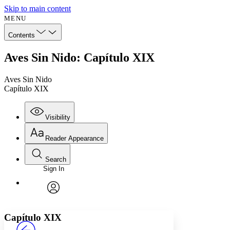
Skip to main content
MENU
Contents
Aves Sin Nido: Capítulo XIX
Aves Sin Nido
Capítulo XIX
Visibility
Reader Appearance
Search
Sign In
Annotations
Enter search criteria
Execute s
Font
Search within:
Font style
CHAPTER
avatar
Yours
Serif
Sans-serif
TEXT
Capítulo XIX
PROJECT