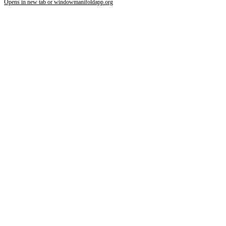
Opens in new tab or window
manifoldapp.org