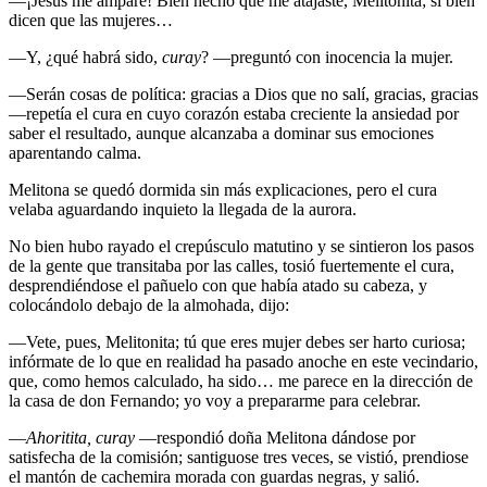
—¡Jesús me ampare! Bien hecho que me atajaste, Melitonita; si bien
dicen que las mujeres…
—Y, ¿qué habrá sido,
curay
? —preguntó con inocencia la mujer.
—Serán cosas de política: gracias a Dios que no salí, gracias, gracias
—repetía el cura en cuyo corazón estaba creciente la ansiedad por
saber el resultado, aunque alcanzaba a dominar sus emociones
aparentando calma.
Melitona se quedó dormida sin más explicaciones, pero el cura
velaba aguardando inquieto la llegada de la aurora.
No bien hubo rayado el crepúsculo matutino y se sintieron los pasos
de la gente que transitaba por las calles, tosió fuertemente el cura,
desprendiéndose el pañuelo con que había atado su cabeza, y
colocándolo debajo de la almohada, dijo:
—Vete, pues, Melitonita; tú que eres mujer debes ser harto curiosa;
infórmate de lo que en realidad ha pasado anoche en este vecindario,
que, como hemos calculado, ha sido… me parece en la dirección de
la casa de don Fernando; yo voy a prepararme para celebrar.
—
Ahoritita, curay
—respondió doña Melitona dándose por
satisfecha de la comisión; santiguose tres veces, se vistió, prendiose
el mantón de cachemira morada con guardas negras, y salió.