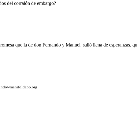
ados del corralón de embargo?
mesa que la de don Fernando y Manuel, salió llena de esperanzas, que 
window
manifoldapp.org
mments