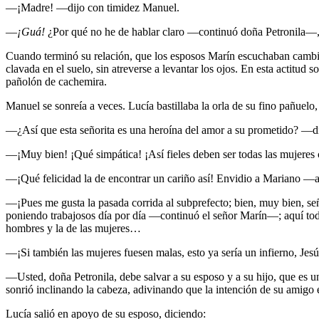
—¡Madre! —dijo con timidez Manuel.
—
¡Guá!
¿Por qué no he de hablar claro —continuó doña Petronila—,
Cuando terminó su relación, que los esposos Marín escuchaban cambiand
clavada en el suelo, sin atreverse a levantar los ojos. En esta actitud
pañolón de cachemira.
Manuel se sonreía a veces. Lucía bastillaba la orla de su fino pañuelo,
—¿Así que esta señorita es una heroína del amor a su prometido? —d
—¡Muy bien! ¡Qué simpática! ¡Así fieles deben ser todas las mujere
—¡Qué felicidad la de encontrar un cariño así! Envidio a Mariano —
—¡Pues me gusta la pasada corrida al subprefecto; bien, muy bien, s
poniendo trabajosos día por día —continuó el señor Marín—; aquí todos
hombres y la de las mujeres…
—¡Si también las mujeres fuesen malas, esto ya sería un infierno, Jes
—Usted, doña Petronila, debe salvar a su esposo y a su hijo, que es 
sonrió inclinando la cabeza, adivinando que la intención de su amigo
Lucía salió en apoyo de su esposo, diciendo: