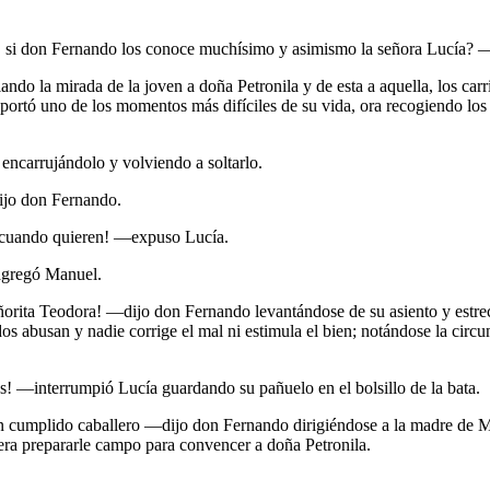
 si don Fernando los conoce muchísimo y asimismo la señora Lucía? —y
o la mirada de la joven a doña Petronila y de esta a aquella, los carr
 soportó uno de los momentos más difíciles de su vida, ora recogiendo los
 encarrujándolo y volviendo a soltarlo.
ijo don Fernando.
s cuando quieren! —expuso Lucía.
agregó Manuel.
eñorita Teodora! —dijo don Fernando levantándose de su asiento y est
 abusan y nadie corrige el mal ni estimula el bien; notándose la circun
ús! —interrumpió Lucía guardando su pañuelo en el bolsillo de la bata.
un cumplido caballero —dijo don Fernando dirigiéndose a la madre de M
 era prepararle campo para convencer a doña Petronila.