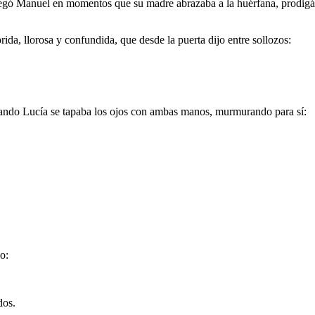
gó Manuel en momentos que su madre abrazaba a la huérfana, prodigán
da, llorosa y confundida, que desde la puerta dijo entre sollozos:
ndo Lucía se tapaba los ojos con ambas manos, murmurando para sí:
o:
dos.