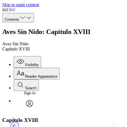
Skip to main content
MENU
Contents
Aves Sin Nido: Capítulo XVIII
Aves Sin Nido
Capítulo XVIII
Visibility
Reader Appearance
Search
Sign In
Annotations
Enter search criteria
Execute s
Font
Search within:
Font style
CHAPTER
TEXT
PROJECT
avatar
Yours
Serif
Sans-serif
Capítulo XVIII