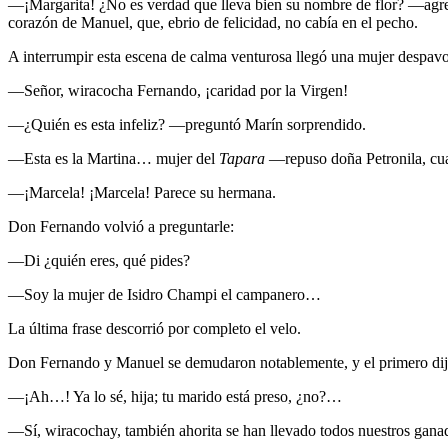
—¡Margarita! ¿No es verdad que lleva bien su nombre de flor? —agre
corazón de Manuel, que, ebrio de felicidad, no cabía en el pecho.
A interrumpir esta escena de calma venturosa llegó una mujer despavori
—Señor, wiracocha Fernando, ¡caridad por la Virgen!
—¿Quién es esta infeliz? —preguntó Marín sorprendido.
—Esta es la Martina… mujer del
Tapara
—repuso doña Petronila, cua
—¡Marcela! ¡Marcela! Parece su hermana.
Don Fernando volvió a preguntarle:
—Di ¿quién eres, qué pides?
—Soy la mujer de Isidro Champi el campanero…
La última frase descorrió por completo el velo.
Don Fernando y Manuel se demudaron notablemente, y el primero dij
—¡Ah…! Ya lo sé, hija; tu marido está preso, ¿no?…
—Sí, wiracochay, también ahorita se han llevado todos nuestros gana