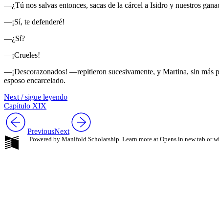
—¿Tú nos salvas entonces, sacas de la cárcel a Isidro y nuestros gan
—¡Sí, te defenderé!
—¿Sí?
—¡Crueles!
—¡Descorazonados! —repitieron sucesivamente, y Martina, sin más pro
esposo encarcelado.
Next / sigue leyendo
Capítulo XIX
Previous
Next
Powered by Manifold Scholarship. Learn more at
Opens in new tab or 
My Notes + Co
Edit Profile