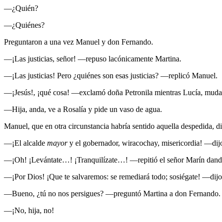
—¿Quién?
—¿Quiénes?
Preguntaron a una vez Manuel y don Fernando.
—¡Las justicias, señor! —repuso lacónicamente Martina.
—¡Las justicias! Pero ¿quiénes son esas justicias? —replicó Manuel.
—¡Jesús!, ¡qué cosa! —exclamó doña Petronila mientras Lucía, muda d
—Hija, anda, ve a Rosalía y pide un vaso de agua.
Manuel, que en otra circunstancia habría sentido aquella despedida, di
—¡El alcalde
mayor
y el gobernador, wiracochay, misericordia! —dijo
—¡Oh! ¡Levántate…! ¡Tranquilízate…! —repitió el señor Marín dand
—¡Por Dios! ¡Que te salvaremos: se remediará todo; sosiégate! —dij
—Bueno, ¿tú no nos persigues? —preguntó Martina a don Fernando.
—¡No, hija, no!