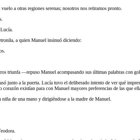
vuelo a otras regiones serenas; nosotros nos retiramos pronto.
s.
 Lucía.
etronila, a quien Manuel insinuó diciendo:
os.
 triunfa —repuso Manuel acompasando sus últimas palabras con golpec
só junto a la puerta. Lucía tuvo el deliberado intento de ver qué impre
o corazón existían para con Manuel mayores preferencias de las que ell
a niña de una mano y dirigiéndose a la madre de Manuel.
Teodora.