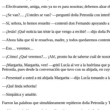
—Efectivamente, amiga, esto ya no es para nosotras; debemos alzar el 
—¿Se van?… ¿Ustedes se van? —preguntó doña Petronila con interé
—Sí, señora, lo hemos resuelto —contestó don Fernando apoyando a
—¡Jesús! ¡Qué noticia tan triste la que vengo a recibir! —dijo doña P
—Ahora falta que tú te resuelvas, madre, y todos quedaremos content
—Eso… veremos…
—¡Cómo! ¿Qué veremos?… ¡Ah!, pronto ha de saberse cuál de nosotros
—¡Margarita, Margarita, ven! —gritó Lucía al ver a la huérfana que pa
Petronila, pues desde la conversación que tuvo con su ahijada, en cuy
—Presentaré a usted a mi ahijada Margarita —dijo Lucía tomando a l
—¡Qué linda señorita!
—Simpática y amable.
Fueron las palabras que simultáneamente repitieron doña Petronila y 