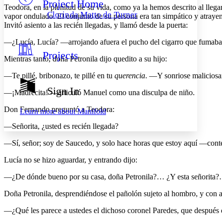
Project Home
Others
Decrease font size
Increase font size
Teodora, en la plenitud de su vida, como ya la hemos descrito al llega
Clorinda Matto de Turner
vapor ondulado. El conjunto de su persona era tan simpático y atraye
Decrease font size
Increase font size
Invitó asiento a las recién llegadas, y llamó desde la puerta:
Your highlights
Color Scheme
—¿Lucía, Lucía? —arrojando afuera el pucho del cigarro que fumaba
Projects
Resources
Mientras tanto, doña Petronila dijo quedito a su hijo:
Light
—Te pillé, bribonazo, te pillé en tu
querencia
. —Y sonriose malicios
Dark
Show all
Sign In
—¡Madrecita! —articuló Manuel como una disculpa de niño.
Annotation contrast
Show all
Hide all
Low
abc
Don Fernando preguntó a Teodora:
Learn more about
Manifold
High
abc
—Señorita, ¿usted es recién llegada?
Margins
—Sí, señor; soy de Saucedo, y solo hace horas que estoy aquí —conte
Lucía no se hizo aguardar, y entrando dijo:
—¿De dónde bueno por su casa, doña Petronila?… ¿Y esta señorita?
Increase text margins
Decrease text margins
Doña Petronila, desprendiéndose el pañolón sujeto al hombro, y con a
Reset to Defaults
—¿Qué les parece a ustedes el dichoso coronel Paredes, que después 