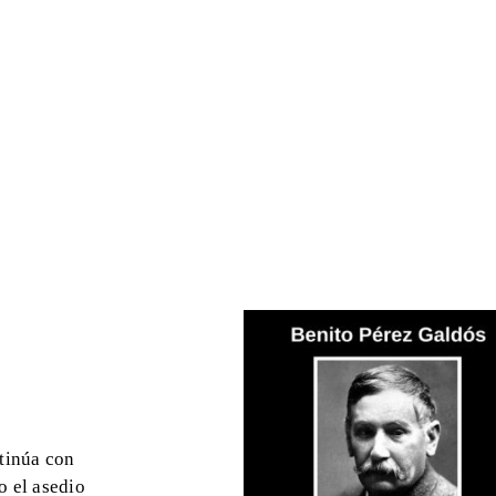
ntinúa con
o el asedio