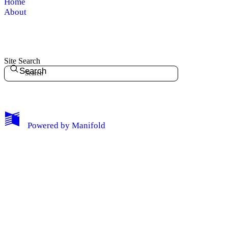
Home
About
Site Search
Search
My Notes + Comments
Powered by
Manifold
Edit Profile
Notifications
Privacy
Log Out