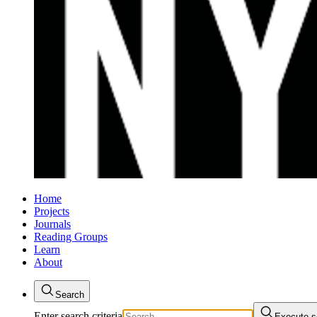
Home
Projects
Journals
Reading Groups
Learn
About
Search
Enter search criteria
Execute s