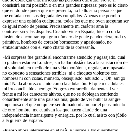
consistirá en mi posición o en mis grandes riquezas; pero es lo cierto
que en donde quiera que me presento, no hallo sino personas que
me enfadan con sus degradantes cumplidos. Apenas me permito
expresar una opinión cualquiera, todos los que me oyen aseguran ser
de igual modo de pensar. Precisamente mi carácter ama la
controversia y las disputas. Cuando vine a España, hícelo con la
ilusión de encontrar aquí gran número de gente pendenciera, ruda y
primitiva, hombres de corazón borrascoso y apasionado, no
embadurnados con el vano charol de la cortesanía.
»Mi sorpresa fue grande al encontrarme atendido y agasajado, cual
lo pudiera estar en Londres, sin hallar obstáculos a la satisfacción de
mi voluntad, en medio de una vida monótona, regular, acompasada,
no expuesto a sensaciones terribles, ni a choques violentos con
hombres ni con cosas, mimado, obsequiado, adulado... ¡Oh, amigo
mío! Nada aborrezco tanto como la adulación. El que me adula es
mi irreconciliable enemigo. Yo gozo extraordinariamente al ver
frente a mí los caracteres altivos, que no se doblegan sonriendo
cobardemente ante una palabra mía; gusto de ver bullir la sangre
impetuosa del que no quiere ser domado ni aun por el pensamiento
de otro hombre; me cautivan los que hacen alarde de una
independencia intransigente y enérgica, por lo cual asisto con júbilo
a la guerra de España.
»Pienso ahora internarme en el país, y unirme a los guerrilleros.