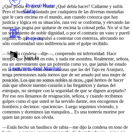
Others
Decrease font size
Increase font size
Project Home
¿Qué podía yo decir? Nada. ¿Qué debía hacer? Callarme y sufrir.
Cádiz
Pero el hombre aplastado por cualquiera de las diversas montañas
Decrease font size
Increase font size
que le caen encima en el mundo, aun cuando conozca que hay
Your highlights
justicia y lógica en su situación, rara vez se conforma, y elevando las
Color Scheme
manecitas pugna por quitarse de encima la colosal peña. No sé si fue
Resources
un sentimiento de noble dignidad, o por el contrario un vano y pueril
Light
Projects
orgullo, lo que me impulsó a contestar con entereza, afectando no
sólo conformidad sino indiferencia ante el golpe recibido.
Dark
Show all
—Señora condesa—dije—, comprendo mi inferioridad. Hace
Annotation contrast
Sign In
tiempo que pensaba en esto, y nada me asombra. Realmente, señora,
Show all
Hide all
Low
abc
era un atrevimiento que un pobretón como yo, que jamás he estado
Learn more about
Manifold
High
en la India ni he visto otras cataratas que las del Tajo en Aranjuez,
abc
tenga pretensiones nada menos que de ser amado por una mujer de
Margins
posición. Los que no somos nobles ni ricos, ¿qué hemos de hacer
más que ofrecer nuestro corazón a las fregatrices y damas del
estropajo, no siempre con la seguridad de que se dignen aceptarlo?
Por eso nos llenamos de resignación, señora, y cuando recibimos
golpes como el que usted se ha servido darme, nos encogemos de
hombros y decimos: «paciencia». Luego seguimos viviendo, y
Increase text margins
Decrease text margins
comemos y dormimos tan tranquilos... Es una tontería morirse por
quien tan pronto nos olvida.
Reset to Defaults
—Estás hecho un basilisco de rabia—me dijo la condesa en tono de