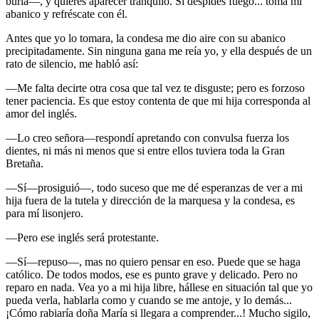
burla—, y quieres aparecer tranquilo. Si despides fuego... toma mi
abanico y refréscate con él.
Antes que yo lo tomara, la condesa me dio aire con su abanico
precipitadamente. Sin ninguna gana me reía yo, y ella después de un
rato de silencio, me habló así:
—Me falta decirte otra cosa que tal vez te disguste; pero es forzoso
tener paciencia. Es que estoy contenta de que mi hija corresponda al
amor del inglés.
—Lo creo señora—respondí apretando con convulsa fuerza los
dientes, ni más ni menos que si entre ellos tuviera toda la Gran
Bretaña.
—Sí—prosiguió—, todo suceso que me dé esperanzas de ver a mi
hija fuera de la tutela y dirección de la marquesa y la condesa, es
para mí lisonjero.
—Pero ese inglés será protestante.
—Sí—repuso—, mas no quiero pensar en eso. Puede que se haga
católico. De todos modos, ese es punto grave y delicado. Pero no
reparo en nada. Vea yo a mi hija libre, hállese en situación tal que yo
pueda verla, hablarla como y cuando se me antoje, y lo demás...
¡Cómo rabiaría doña María si llegara a comprender...! Mucho sigilo,