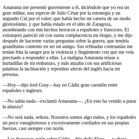
Amaranta me presentó gravemente a él, diciéndole que yo era un
gran militar, una especie de Julio César por la estrategia y un
segundo Cid por el valor; que había hecho mi carrera de un modo
gloriosísimo, y que había estado en el sitio de Zaragoza,
asombrando con mis hechos heroicos a españoles y franceses. El
extranjero pareció oír con suma complacencia mi elogio, y me dijo
después de hacerme varias preguntas sobre la guerra, que tendría
grandísimo contento en ser mi amigo. Sus refinadas cortesanías me
tenían frita la sangre por la violencia y fingimiento con que me veía
precisado a responder a ellas. La maligna Amaranta reíase a
hurtadillas de mi embarazo, y más atizaba con sus artificiosas
palabras la inclinación y repentino afecto del inglés hacia mi
persona.
—Hoy—dijo lord Gray—hay en Cádiz gran cuestión entre
españoles e ingleses.
—No sabía nada—exclamó Amaranta—. ¿En esto ha venido a parar
la alianza?
—No será nada, señora. Nosotros somos algo rudos, y los españoles
un poco vanagloriosos y excesivamente confiados en sus propias
fuerzas, casi siempre con razón.
—Los franceses están sobre Cádiz—dijo doña Flora—, y ahora