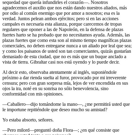
sequedad que quería infundirles el corazón—. Nosotros
agradecemos el auxilio que nos están dando nuestros aliados, más
por odio al común enemigo que por amor a nosotros; esa es la
verdad. Juntos pelean ambos ejércitos; pero si en las acciones
campales es necesaria esta alianza, porque carecemos de tropas
regulares que oponer a las de Napoleón, en la defensa de plazas
fuertes harto se ha probado que no necesitamos ayuda. Además, las
plazas fuertes que como esta son al mismo tiempo magníficas plazas
comerciales, no deben entregarse nunca a un aliado por leal que sea;
y como los paisanos de usted son tan comerciantes, quizás gustarían
demasiado de esta ciudad, que no es más que un buque anclado a
vista de tierra. Gibraltar casi nos está oyendo y lo puede decir.
Al decir esto, observaba atentamente al inglés, suponiéndole
próximo a dar rienda suelta al furor, provocado por mi irreverente
censura; pero con gran sorpresa mía, lejos de ver encendida en sus
ojos la ira, noté en su sonrisa no sólo benevolencia, sino
conformidad con mis opiniones.
—Caballero—dijo tomándome la mano—, ¿me permitirá usted que
le importune repitiéndole que deseo mucho su amistad?
Yo estaba absorto, señores.
—Pero milord—preguntó doña Flora—; ¿en qué consiste que