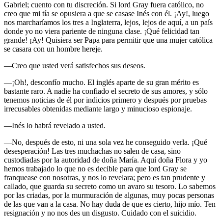
Gabriel; cuento con tu discreción. Si lord Gray fuera católico, no
creo que mi tía se opusiera a que se casase Inés con él. ¡Ay!, luego
nos marcharíamos los tres a Inglaterra, lejos, lejos de aquí, a un país
donde yo no viera pariente de ninguna clase. ¡Qué felicidad tan
grande! ¡Ay! Quisiera ser Papa para permitir que una mujer católica
se casara con un hombre hereje.
—Creo que usted verá satisfechos sus deseos.
—¡Oh!, desconfío mucho. El inglés aparte de su gran mérito es
bastante raro. A nadie ha confiado el secreto de sus amores, y sólo
tenemos noticias de él por indicios primero y después por pruebas
irrecusables obtenidas mediante largo y minucioso espionaje.
—Inés lo habrá revelado a usted.
—No, después de esto, ni una sola vez he conseguido verla. ¡Qué
desesperación! Las tres muchachas no salen de casa, sino
custodiadas por la autoridad de doña María. Aquí doña Flora y yo
hemos trabajado lo que no es decible para que lord Gray se
franquease con nosotras, y nos lo revelara; pero es tan prudente y
callado, que guarda su secreto como un avaro su tesoro. Lo sabemos
por las criadas, por la murmuración de algunas, muy pocas personas
de las que van a la casa. No hay duda de que es cierto, hijo mío. Ten
resignación y no nos des un disgusto. Cuidado con el suicidio.