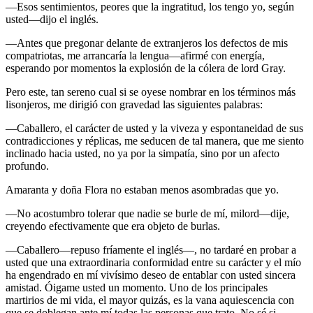
—Esos sentimientos, peores que la ingratitud, los tengo yo, según
usted—dijo el inglés.
—Antes que pregonar delante de extranjeros los defectos de mis
compatriotas, me arrancaría la lengua—afirmé con energía,
esperando por momentos la explosión de la cólera de lord Gray.
Pero este, tan sereno cual si se oyese nombrar en los términos más
lisonjeros, me dirigió con gravedad las siguientes palabras:
—Caballero, el carácter de usted y la viveza y espontaneidad de sus
contradicciones y réplicas, me seducen de tal manera, que me siento
inclinado hacia usted, no ya por la simpatía, sino por un afecto
profundo.
Amaranta y doña Flora no estaban menos asombradas que yo.
—No acostumbro tolerar que nadie se burle de mí, milord—dije,
creyendo efectivamente que era objeto de burlas.
—Caballero—repuso fríamente el inglés—, no tardaré en probar a
usted que una extraordinaria conformidad entre su carácter y el mío
ha engendrado en mí vivísimo deseo de entablar con usted sincera
amistad. Óigame usted un momento. Uno de los principales
martirios de mi vida, el mayor quizás, es la vana aquiescencia con
que se doblegan ante mí todas las personas que trato. No sé si