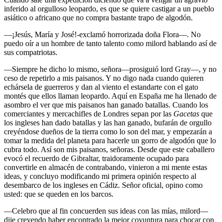
inferido al orgulloso leopardo, es que se quiere castigar a un pueblo
asiático o africano que no compra bastante trapo de algodón.
—¡Jesús, María y José!-exclamó horrorizada doña Flora—. No
puedo oír a un hombre de tanto talento como milord hablando así de
sus compatriotas.
—Siempre he dicho lo mismo, señora—prosiguió lord Gray—, y no
ceso de repetirlo a mis paisanos. Y no digo nada cuando quieren
echársela de guerreros y dan al viento el estandarte con el gato
montés que ellos llaman leopardo. Aquí en España me ha llenado de
asombro el ver que mis paisanos han ganado batallas. Cuando los
comerciantes y mercachifles de Londres sepan por las
Gacetas
que
los ingleses han dado batallas y las han ganado, bufarán de orgullo
creyéndose dueños de la tierra como lo son del mar, y empezarán a
tomar la medida del planeta para hacerle un gorro de algodón que lo
cubra todo. Así son mis paisanos, señoras. Desde que este caballero
evocó el recuerdo de Gibraltar, traidoramente ocupado para
convertirle en almacén de contrabando, vinieron a mi mente estas
ideas, y concluyo modificando mi primera opinión respecto al
desembarco de los ingleses en Cádiz. Señor oficial, opino como
usted: que se queden en los barcos.
—Celebro que al fin concuerden sus ideas con las mías, milord—
dije creyendo haber encontrado la mejor coyuntura para chocar con