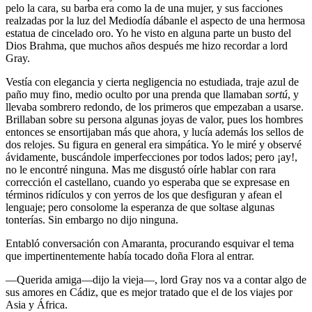
pelo la cara, su barba era como la de una mujer, y sus facciones
realzadas por la luz del Mediodía dábanle el aspecto de una hermosa
estatua de cincelado oro. Yo he visto en alguna parte un busto del
Dios Brahma, que muchos años después me hizo recordar a lord
Gray.
Vestía con elegancia y cierta negligencia no estudiada, traje azul de
paño muy fino, medio oculto por una prenda que llamaban
sortú
, y
llevaba sombrero redondo, de los primeros que empezaban a usarse.
Brillaban sobre su persona algunas joyas de valor, pues los hombres
entonces se ensortijaban más que ahora, y lucía además los sellos de
dos relojes. Su figura en general era simpática. Yo le miré y observé
ávidamente, buscándole imperfecciones por todos lados; pero ¡ay!,
no le encontré ninguna. Mas me disgustó oírle hablar con rara
corrección el castellano, cuando yo esperaba que se expresase en
términos ridículos y con yerros de los que desfiguran y afean el
lenguaje; pero consolome la esperanza de que soltase algunas
tonterías. Sin embargo no dijo ninguna.
Entabló conversación con Amaranta, procurando esquivar el tema
que impertinentemente había tocado doña Flora al entrar.
—Querida amiga—dijo la vieja—, lord Gray nos va a contar algo de
sus amores en Cádiz, que es mejor tratado que el de los viajes por
Asia y África.