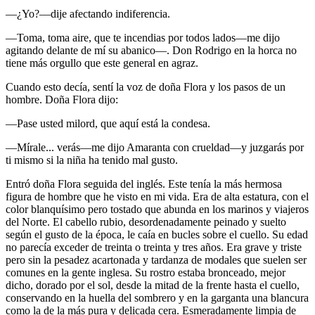
—¿Yo?—dije afectando indiferencia.
—Toma, toma aire, que te incendias por todos lados—me dijo
agitando delante de mí su abanico—. Don Rodrigo en la horca no
tiene más orgullo que este general en agraz.
Cuando esto decía, sentí la voz de doña Flora y los pasos de un
hombre. Doña Flora dijo:
—Pase usted milord, que aquí está la condesa.
—Mírale... verás—me dijo Amaranta con crueldad—y juzgarás por
ti mismo si la niña ha tenido mal gusto.
Entró doña Flora seguida del inglés. Este tenía la más hermosa
figura de hombre que he visto en mi vida. Era de alta estatura, con el
color blanquísimo pero tostado que abunda en los marinos y viajeros
del Norte. El cabello rubio, desordenadamente peinado y suelto
según el gusto de la época, le caía en bucles sobre el cuello. Su edad
no parecía exceder de treinta o treinta y tres años. Era grave y triste
pero sin la pesadez acartonada y tardanza de modales que suelen ser
comunes en la gente inglesa. Su rostro estaba bronceado, mejor
dicho, dorado por el sol, desde la mitad de la frente hasta el cuello,
conservando en la huella del sombrero y en la garganta una blancura
como la de la más pura y delicada cera. Esmeradamente limpia de