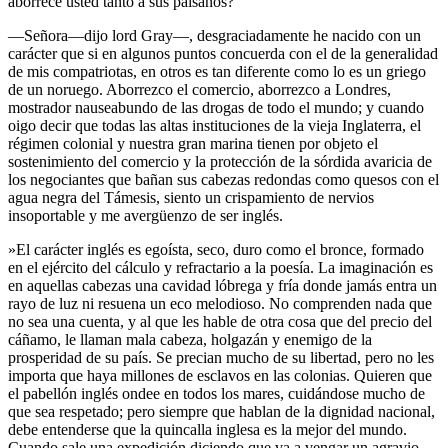
aborrece usted tanto a sus paisanos?
—Señora—dijo lord Gray—, desgraciadamente he nacido con un
carácter que si en algunos puntos concuerda con el de la generalidad
de mis compatriotas, en otros es tan diferente como lo es un griego
de un noruego. Aborrezco el comercio, aborrezco a Londres,
mostrador nauseabundo de las drogas de todo el mundo; y cuando
oigo decir que todas las altas instituciones de la vieja Inglaterra, el
régimen colonial y nuestra gran marina tienen por objeto el
sostenimiento del comercio y la protección de la sórdida avaricia de
los negociantes que bañan sus cabezas redondas como quesos con el
agua negra del Támesis, siento un crispamiento de nervios
insoportable y me avergüenzo de ser inglés.
»El carácter inglés es egoísta, seco, duro como el bronce, formado
en el ejército del cálculo y refractario a la poesía. La imaginación es
en aquellas cabezas una cavidad lóbrega y fría donde jamás entra un
rayo de luz ni resuena un eco melodioso. No comprenden nada que
no sea una cuenta, y al que les hable de otra cosa que del precio del
cáñamo, le llaman mala cabeza, holgazán y enemigo de la
prosperidad de su país. Se precian mucho de su libertad, pero no les
importa que haya millones de esclavos en las colonias. Quieren que
el pabellón inglés ondee en todos los mares, cuidándose mucho de
que sea respetado; pero siempre que hablan de la dignidad nacional,
debe entenderse que la quincalla inglesa es la mejor del mundo.
Cuando sale una expedición diciendo que va a vengar un agravio