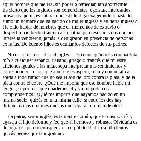
aquel hombre que me era, sin poderlo remediar, tan aborrecible—.
Es cierto que los ingleses son comerciantes, egoístas, interesados,
prosaicos; pero ¿es natural que esto lo diga exagerándolo hasta lo
sumo un hombre que ha nacido de mujer inglesa y en tierra inglesa?
He oído hablar de hombres que en momentos de extravío o
despecho han hecho traición a su patria; pero esos mismos que por
interés la vendieron, jamás la denigraron en presencia de personas
extrañas. De buenos hijos es ocultar los defectos de sus padres.
—No es lo mismo—dijo el inglés—. Yo conceptúo más compatriota
mío a cualquier español, italiano, griego o francés que muestre
aficiones iguales a las mías, sepa interpretar mis sentimientos y
corresponder a ellos, que a un inglés áspero, seco y con un alma
sorda a todo rumor que no sea el son del oro contra la plata, y de la
plata contra el cobre. ¿Qué me importa que ese hombre hable mi
lengua, si por más que charlemos él y yo no podemos
comprendernos? ¿Qué me importa que hayamos nacido en un
mismo suelo, quizás en una misma calle, si entre los dos hay
distancias más enormes que las que separan un polo de otro?
—La patria, señor inglés, es la madre común, que lo mismo cría y
agasaja al hijo deforme y feo que al hermoso y robusto. Olvidarla es
de ingratos; pero menospreciarla en público indica sentimientos
quizás peores que la ingratitud.