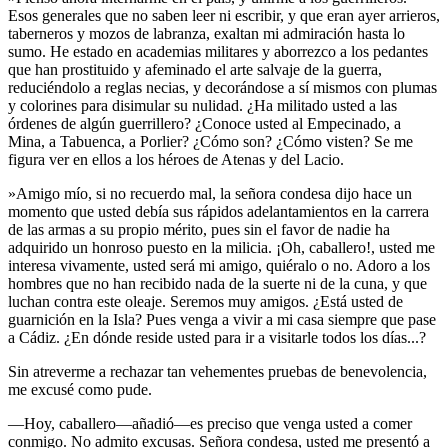
Esos generales que no saben leer ni escribir, y que eran ayer arrieros,
taberneros y mozos de labranza, exaltan mi admiración hasta lo
sumo. He estado en academias militares y aborrezco a los pedantes
que han prostituido y afeminado el arte salvaje de la guerra,
reduciéndolo a reglas necias, y decorándose a sí mismos con plumas
y colorines para disimular su nulidad. ¿Ha militado usted a las
órdenes de algún guerrillero? ¿Conoce usted al Empecinado, a
Mina, a Tabuenca, a Porlier? ¿Cómo son? ¿Cómo visten? Se me
figura ver en ellos a los héroes de Atenas y del Lacio.
»Amigo mío, si no recuerdo mal, la señora condesa dijo hace un
momento que usted debía sus rápidos adelantamientos en la carrera
de las armas a su propio mérito, pues sin el favor de nadie ha
adquirido un honroso puesto en la milicia. ¡Oh, caballero!, usted me
interesa vivamente, usted será mi amigo, quiéralo o no. Adoro a los
hombres que no han recibido nada de la suerte ni de la cuna, y que
luchan contra este oleaje. Seremos muy amigos. ¿Está usted de
guarnición en la Isla? Pues venga a vivir a mi casa siempre que pase
a Cádiz. ¿En dónde reside usted para ir a visitarle todos los días...?
Sin atreverme a rechazar tan vehementes pruebas de benevolencia,
me excusé como pude.
—Hoy, caballero—añadió—es preciso que venga usted a comer
conmigo. No admito excusas. Señora condesa, usted me presentó a