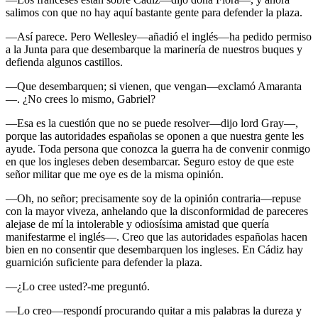
salimos con que no hay aquí bastante gente para defender la plaza.
—Así parece. Pero Wellesley—añadió el inglés—ha pedido permiso
a la Junta para que desembarque la marinería de nuestros buques y
defienda algunos castillos.
—Que desembarquen; si vienen, que vengan—exclamó Amaranta
—. ¿No crees lo mismo, Gabriel?
—Esa es la cuestión que no se puede resolver—dijo lord Gray—,
porque las autoridades españolas se oponen a que nuestra gente les
ayude. Toda persona que conozca la guerra ha de convenir conmigo
en que los ingleses deben desembarcar. Seguro estoy de que este
señor militar que me oye es de la misma opinión.
—Oh, no señor; precisamente soy de la opinión contraria—repuse
con la mayor viveza, anhelando que la disconformidad de pareceres
alejase de mí la intolerable y odiosísima amistad que quería
manifestarme el inglés—. Creo que las autoridades españolas hacen
bien en no consentir que desembarquen los ingleses. En Cádiz hay
guarnición suficiente para defender la plaza.
—¿Lo cree usted?-me preguntó.
—Lo creo—respondí procurando quitar a mis palabras la dureza y