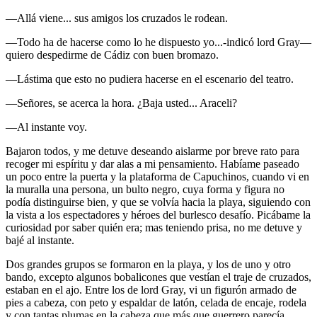
—Allá viene... sus amigos los cruzados le rodean.
—Todo ha de hacerse como lo he dispuesto yo...-indicó lord Gray—
quiero despedirme de Cádiz con buen bromazo.
—Lástima que esto no pudiera hacerse en el escenario del teatro.
—Señores, se acerca la hora. ¿Baja usted... Araceli?
—Al instante voy.
Bajaron todos, y me detuve deseando aislarme por breve rato para
recoger mi espíritu y dar alas a mi pensamiento. Habíame paseado
un poco entre la puerta y la plataforma de Capuchinos, cuando vi en
la muralla una persona, un bulto negro, cuya forma y figura no
podía distinguirse bien, y que se volvía hacia la playa, siguiendo con
la vista a los espectadores y héroes del burlesco desafío. Picábame la
curiosidad por saber quién era; mas teniendo prisa, no me detuve y
bajé al instante.
Dos grandes grupos se formaron en la playa, y los de uno y otro
bando, excepto algunos bobalicones que vestían el traje de cruzados,
estaban en el ajo. Entre los de lord Gray, vi un figurón armado de
pies a cabeza, con peto y espaldar de latón, celada de encaje, rodela
y con tantas plumas en la cabeza que más que guerrero parecía