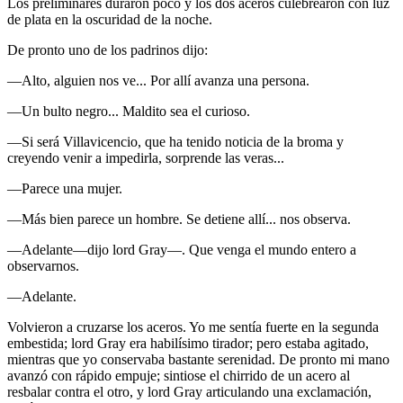
Los preliminares duraron poco y los dos aceros culebrearon con luz
de plata en la oscuridad de la noche.
De pronto uno de los padrinos dijo:
—Alto, alguien nos ve... Por allí avanza una persona.
—Un bulto negro... Maldito sea el curioso.
—Si será Villavicencio, que ha tenido noticia de la broma y
creyendo venir a impedirla, sorprende las veras...
—Parece una mujer.
—Más bien parece un hombre. Se detiene allí... nos observa.
—Adelante—dijo lord Gray—. Que venga el mundo entero a
observarnos.
—Adelante.
Volvieron a cruzarse los aceros. Yo me sentía fuerte en la segunda
embestida; lord Gray era habilísimo tirador; pero estaba agitado,
mientras que yo conservaba bastante serenidad. De pronto mi mano
avanzó con rápido empuje; sintiose el chirrido de un acero al
resbalar contra el otro, y lord Gray articulando una exclamación,