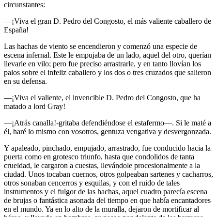
circunstantes:
—¡Viva el gran D. Pedro del Congosto, el más valiente caballero de
España!
Las hachas de viento se encendieron y comenzó una especie de
escena infernal. Este le empujaba de un lado, aquel del otro, querían
llevarle en vilo; pero fue preciso arrastrarle, y en tanto llovían los
palos sobre el infeliz caballero y los dos o tres cruzados que salieron
en su defensa.
—¡Viva el valiente, el invencible D. Pedro del Congosto, que ha
matado a lord Gray!
—¡Atrás canalla!-gritaba defendiéndose el estafermo—. Si le maté a
él, haré lo mismo con vosotros, gentuza vengativa y desvergonzada.
Y apaleado, pinchado, empujado, arrastrado, fue conducido hacia la
puerta como en grotesco triunfo, hasta que condolidos de tanta
crueldad, le cargaron a cuestas, llevándole procesionalmente a la
ciudad. Unos tocaban cuernos, otros golpeaban sartenes y cacharros,
otros sonaban cencerros y esquilas, y con el ruido de tales
instrumentos y el fulgor de las hachas, aquel cuadro parecía escena
de brujas o fantástica asonada del tiempo en que había encantadores
en el mundo. Ya en lo alto de la muralla, dejaron de mortificar al