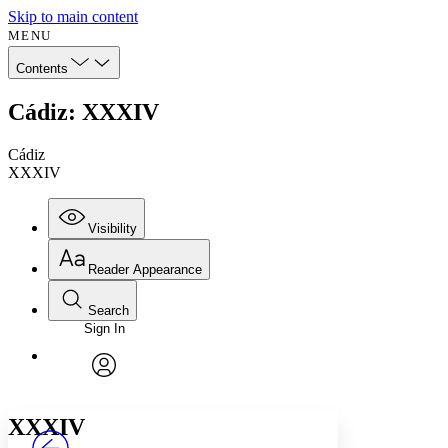
Skip to main content
MENU
Contents
Cádiz: XXXIV
Cádiz
XXXIV
Visibility
Reader Appearance
Search
Sign In
Annotations
Enter search criteria
Execute s
Font
Search within:
Font style
CHAPTER
avatar
Yours
Serif
Sans-serif
TEXT
XXXIV
PROJECT