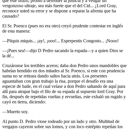
que este brazo, pronto a defender la justicia y a vengar un
vergonzoso ultraje, sea más fuerte que el del Cid... ¿Lord Gray,
reconoce usted su error y se dispone a reparar la afrenta que ha
causado?
El Sr. Poenco (pues no era otro) creyó prudente contestar en inglés
de esta manera:
—Pliquis miquis... ¡ay!, ¡ooo!... Esperpentis Congosto... ¡Nooo!
—¡Pues sea!—dijo D Pedro sacando la espada—y a quien Dios se
la dé...
Cruzáronse los terribles aceros; daba don Pedro unos mandobles que
habrían hendido en dos mitades al Sr. Poenco, si este con prudencia
suma no se retirara dando saltos hacia atrás. Los presentes
aguantaban con gran trabajo la risa, porque el desafío era una
especie de baile, en el cual veíase a don Pedro saltando de aquí para
allí para atrapar bajo el filo de su espada al supuesto lord Gray. Por
fin, después de repetidas vueltas y revueltas, este exhaló un rugido y
cayó en tierra, diciendo:
—Muerto soy.
Al punto D. Pedro viose rodeado por un lado y otro. Multitud de
vergajos cayeron sobre sus lomos, y con loco estrépito repetían los