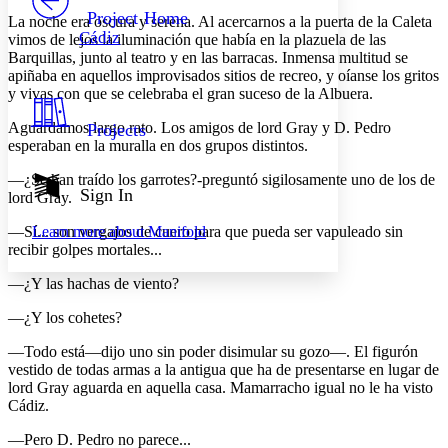
Others
Decrease font size
Increase font size
Project Home
La noche era oscura y serena. Al acercarnos a la puerta de la Caleta
Cádiz
vimos de lejos la iluminación que había en la plazuela de las
Decrease font size
Increase font size
Barquillas, junto al teatro y en las barracas. Inmensa multitud se
Your highlights
apiñaba en aquellos improvisados sitios de recreo, y oíanse los gritos
Color Scheme
y vivas con que se celebraba el gran suceso de la Albuera.
Resources
Light
Aguardamos largo rato. Los amigos de lord Gray y D. Pedro
Projects
esperaban en la muralla en dos grupos distintos.
Dark
Show all
—¿Se han traído los garrotes?-preguntó sigilosamente uno de los de
Annotation contrast
Sign In
lord Gray.
Show all
Hide all
Low
abc
—Sí... son vergajos de cuero para que pueda ser vapuleado sin
Learn more about
Manifold
High
abc
recibir golpes mortales...
Margins
—¿Y las hachas de viento?
—¿Y los cohetes?
—Todo está—dijo uno sin poder disimular su gozo—. El figurón
Increase text margins
Decrease text margins
vestido de todas armas a la antigua que ha de presentarse en lugar de
lord Gray aguarda en aquella casa. Mamarracho igual no le ha visto
Cádiz.
Reset to Defaults
—Pero D. Pedro no parece...