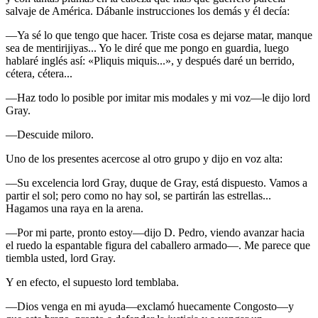
salvaje de América. Dábanle instrucciones los demás y él decía:
—Ya sé lo que tengo que hacer. Triste cosa es dejarse matar, manque
sea de mentirijiyas... Yo le diré que me pongo en guardia, luego
hablaré inglés así: «Pliquis miquis...», y después daré un berrido,
cétera, cétera...
—Haz todo lo posible por imitar mis modales y mi voz—le dijo lord
Gray.
—Descuide miloro.
Uno de los presentes acercose al otro grupo y dijo en voz alta:
—Su excelencia lord Gray, duque de Gray, está dispuesto. Vamos a
partir el sol; pero como no hay sol, se partirán las estrellas...
Hagamos una raya en la arena.
—Por mi parte, pronto estoy—dijo D. Pedro, viendo avanzar hacia
el ruedo la espantable figura del caballero armado—. Me parece que
tiembla usted, lord Gray.
Y en efecto, el supuesto lord temblaba.
—Dios venga en mi ayuda—exclamó huecamente Congosto—y