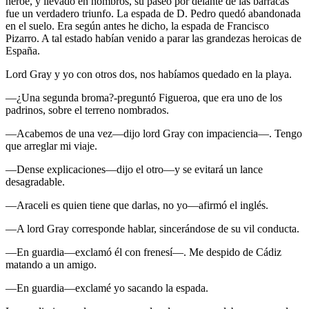
héroe, y llevado en hombros, su paseo por delante de las barracas
fue un verdadero triunfo. La espada de D. Pedro quedó abandonada
en el suelo. Era según antes he dicho, la espada de Francisco
Pizarro. A tal estado habían venido a parar las grandezas heroicas de
España.
Lord Gray y yo con otros dos, nos habíamos quedado en la playa.
—¿Una segunda broma?-preguntó Figueroa, que era uno de los
padrinos, sobre el terreno nombrados.
—Acabemos de una vez—dijo lord Gray con impaciencia—. Tengo
que arreglar mi viaje.
—Dense explicaciones—dijo el otro—y se evitará un lance
desagradable.
—Araceli es quien tiene que darlas, no yo—afirmó el inglés.
—A lord Gray corresponde hablar, sincerándose de su vil conducta.
—En guardia—exclamó él con frenesí—. Me despido de Cádiz
matando a un amigo.
—En guardia—exclamé yo sacando la espada.