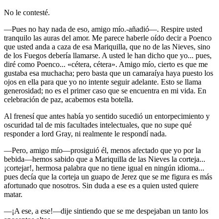
No le contesté.
—Pues no hay nada de eso, amigo mío.-añadió—. Respire usted
tranquilo las auras del amor. Me parece haberle oído decir a Poenco
que usted anda a caza de esa Mariquilla, que no de las Nieves, sino
de los Fuegos debería llamarse. A usted le han dicho que yo... pues,
diré como Poenco... «cétera, cétera». Amigo mío, cierto es que me
gustaba esa muchacha; pero basta que un camaraíya haya puesto los
ojos en ella para que yo no intente seguir adelante. Esto se llama
generosidad; no es el primer caso que se encuentra en mi vida. En
celebración de paz, acabemos esta botella.
Al frenesí que antes había yo sentido sucedió un entorpecimiento y
oscuridad tal de mis facultades intelectuales, que no supe qué
responder a lord Gray, ni realmente le respondí nada.
—Pero, amigo mío—prosiguió él, menos afectado que yo por la
bebida—hemos sabido que a Mariquilla de las Nieves la corteja...
¡cortejar!, hermosa palabra que no tiene igual en ningún idioma...
pues decía que la corteja un guapo de Jerez que se me figura es más
afortunado que nosotros. Sin duda a ese es a quien usted quiere
matar.
—¡A ese, a ese!—dije sintiendo que se me despejaban un tanto los