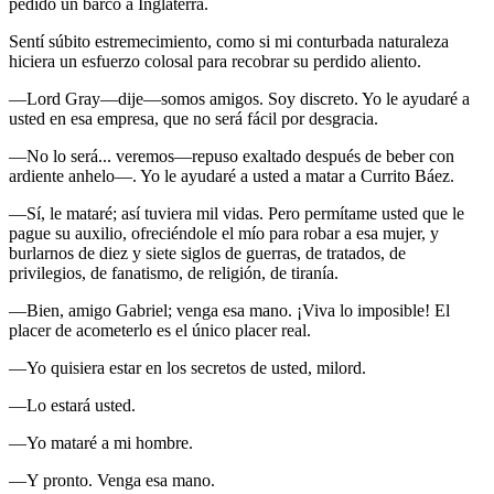
pedido un barco a Inglaterra.
Sentí súbito estremecimiento, como si mi conturbada naturaleza
hiciera un esfuerzo colosal para recobrar su perdido aliento.
—Lord Gray—dije—somos amigos. Soy discreto. Yo le ayudaré a
usted en esa empresa, que no será fácil por desgracia.
—No lo será... veremos—repuso exaltado después de beber con
ardiente anhelo—. Yo le ayudaré a usted a matar a Currito Báez.
—Sí, le mataré; así tuviera mil vidas. Pero permítame usted que le
pague su auxilio, ofreciéndole el mío para robar a esa mujer, y
burlarnos de diez y siete siglos de guerras, de tratados, de
privilegios, de fanatismo, de religión, de tiranía.
—Bien, amigo Gabriel; venga esa mano. ¡Viva lo imposible! El
placer de acometerlo es el único placer real.
—Yo quisiera estar en los secretos de usted, milord.
—Lo estará usted.
—Yo mataré a mi hombre.
—Y pronto. Venga esa mano.