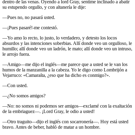
dentro de las venas. Oyendo a lord Gray, sentime inclinado a abatir
su estupendo orgullo, y con altanería le dije:
—Pues no, no pasará usted.
—¡Pues pasaré!-me contestó.
—Yo amo lo recto, lo justo, lo verdadero, y detesto los locos
absurdos y las intenciones soberbias. Allí donde veo un orgulloso, le
humillo; allí donde veo un ladrón, le mato; allí donde veo un intruso,
le arrojo fuera.
—Amigo—me dijo el inglés—me parece que a usted se le van los
humos de la manzanilla a la cabeza. Yo le digo como Lombrijón a
Vejarruco: «Camaraíta, ¿eso que ha dicho es conmigo?».
—Con usted.
—¿No somos amigos?
—No: no somos ni podemos ser amigos—exclamé con la exaltación
de la embriaguez—. ¡Lord Gray, le odio a usted!
—Otro traguito—dijo el inglés con socarronería—. Hoy está usted
bravo. Antes de beber, habló de matar a un hombre.