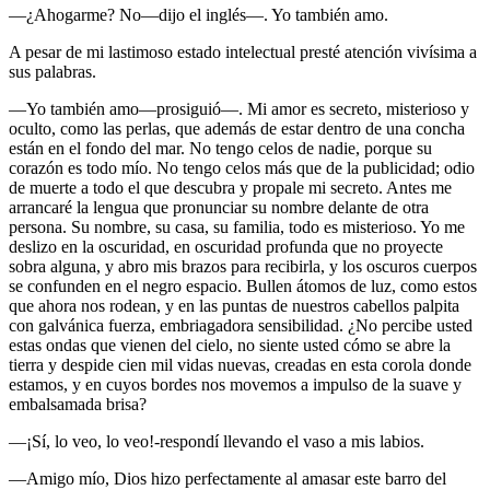
—¿Ahogarme? No—dijo el inglés—. Yo también amo.
A pesar de mi lastimoso estado intelectual presté atención vivísima a
sus palabras.
—Yo también amo—prosiguió—. Mi amor es secreto, misterioso y
oculto, como las perlas, que además de estar dentro de una concha
están en el fondo del mar. No tengo celos de nadie, porque su
corazón es todo mío. No tengo celos más que de la publicidad; odio
de muerte a todo el que descubra y propale mi secreto. Antes me
arrancaré la lengua que pronunciar su nombre delante de otra
persona. Su nombre, su casa, su familia, todo es misterioso. Yo me
deslizo en la oscuridad, en oscuridad profunda que no proyecte
sobra alguna, y abro mis brazos para recibirla, y los oscuros cuerpos
se confunden en el negro espacio. Bullen átomos de luz, como estos
que ahora nos rodean, y en las puntas de nuestros cabellos palpita
con galvánica fuerza, embriagadora sensibilidad. ¿No percibe usted
estas ondas que vienen del cielo, no siente usted cómo se abre la
tierra y despide cien mil vidas nuevas, creadas en esta corola donde
estamos, y en cuyos bordes nos movemos a impulso de la suave y
embalsamada brisa?
—¡Sí, lo veo, lo veo!-respondí llevando el vaso a mis labios.
—Amigo mío, Dios hizo perfectamente al amasar este barro del