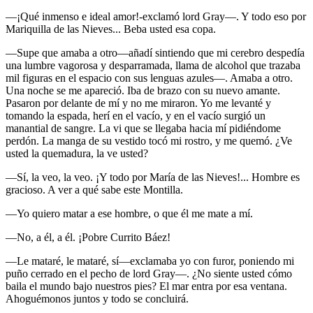
—¡Qué inmenso e ideal amor!-exclamó lord Gray—. Y todo eso por
Mariquilla de las Nieves... Beba usted esa copa.
—Supe que amaba a otro—añadí sintiendo que mi cerebro despedía
una lumbre vagorosa y desparramada, llama de alcohol que trazaba
mil figuras en el espacio con sus lenguas azules—. Amaba a otro.
Una noche se me apareció. Iba de brazo con su nuevo amante.
Pasaron por delante de mí y no me miraron. Yo me levanté y
tomando la espada, herí en el vacío, y en el vacío surgió un
manantial de sangre. La vi que se llegaba hacia mí pidiéndome
perdón. La manga de su vestido tocó mi rostro, y me quemó. ¿Ve
usted la quemadura, la ve usted?
—Sí, la veo, la veo. ¡Y todo por María de las Nieves!... Hombre es
gracioso. A ver a qué sabe este Montilla.
—Yo quiero matar a ese hombre, o que él me mate a mí.
—No, a él, a él. ¡Pobre Currito Báez!
—Le mataré, le mataré, sí—exclamaba yo con furor, poniendo mi
puño cerrado en el pecho de lord Gray—. ¿No siente usted cómo
baila el mundo bajo nuestros pies? El mar entra por esa ventana.
Ahoguémonos juntos y todo se concluirá.