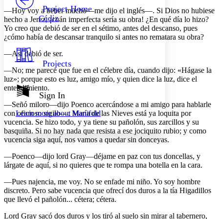
Others
Decrease font size
Increase font size
Project Home
—Hoy voy a beber mucho—me dijo el inglés—. Si Dios no hubiese
Cádiz
hecho a Jerez, ¡cuán imperfecta sería su obra! ¿En qué día lo hizo?
Decrease font size
Increase font size
Yo creo que debió de ser en el sétimo, antes del descanso, pues
Your highlights
¿cómo había de descansar tranquilo si antes no rematara su obra?
Color Scheme
—Así debió de ser.
Resources
Light
Projects
—No; me parece que fue en el célebre día, cuando dijo: «Hágase la
Dark
luz»; porque esto es luz, amigo mío, y quien dice la luz, dice el
Show all
entendimiento.
Annotation contrast
Sign In
Show all
Hide all
—Señó miloro—dijo Poenco acercándose a mi amigo para hablarle
Low
abc
con oficioso sigilo—; María de las Nieves está ya loquita por
Learn more about
Manifold
High
abc
vucencia. Se hizo todo, y ya tiene su pañolón, sus zarcillos y su
Margins
basquiña. Si no hay nada que resista a ese jociquito rubio; y como
vucencia siga aquí, nos vamos a quedar sin donceyas.
—Poenco—dijo lord Gray—déjame en paz con tus doncellas, y
lárgate de aquí, si no quieres que te rompa una botella en la cara.
Increase text margins
Decrease text margins
—Pues najencia, me voy. No se enfade mi niño. Yo soy hombre
discreto. Pero sabe vucencia que ofrecí dos duros a la tía Higadillos
que llevó el pañolón... cétera; cétera.
Reset to Defaults
Lord Gray sacó dos duros y los tiró al suelo sin mirar al tabernero,