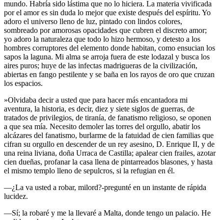
mundo. Habría sido lástima que no lo hiciera. La materia vivificada
por el amor es sin duda lo mejor que existe después del espíritu. Yo
adoro el universo lleno de luz, pintado con lindos colores,
sombreado por amorosas opacidades que cubren el discreto amor;
yo adoro la naturaleza que todo lo hizo hermoso, y detesto a los
hombres corruptores del elemento donde habitan, como ensucian los
sapos la laguna. Mi alma se arroja fuera de este lodazal y busca los
aires puros; huye de las infectas madrigueras de la civilización,
abiertas en fango pestilente y se baña en los rayos de oro que cruzan
los espacios.
»Olvidaba decir a usted que para hacer más encantadora mi
aventura, la historia, es decir, diez y siete siglos de guerras, de
tratados de privilegios, de tiranía, de fanatismo religioso, se oponen
a que sea mía. Necesito demoler las torres del orgullo, abatir los
alcázares del fanatismo, burlarme de la fatuidad de cien familias que
cifran su orgullo en descender de un rey asesino, D. Enrique II, y de
una reina liviana, doña Urraca de Castilla; apalear cien frailes, azotar
cien dueñas, profanar la casa llena de pintarreados blasones, y hasta
el mismo templo lleno de sepulcros, si la refugian en él.
—¿La va usted a robar, milord?-pregunté en un instante de rápida
lucidez.
—Sí; la robaré y me la llevaré a Malta, donde tengo un palacio. He