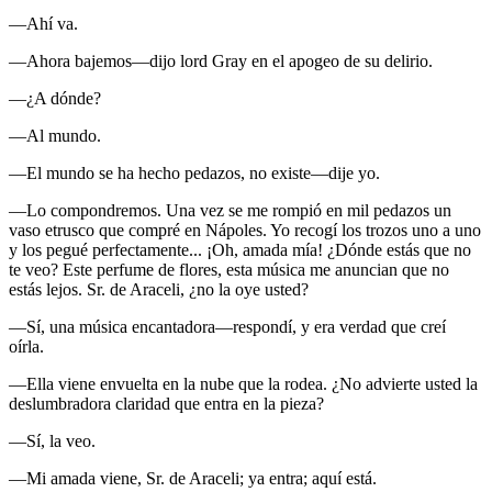
—Ahí va.
—Ahora bajemos—dijo lord Gray en el apogeo de su delirio.
—¿A dónde?
—Al mundo.
—El mundo se ha hecho pedazos, no existe—dije yo.
—Lo compondremos. Una vez se me rompió en mil pedazos un
vaso etrusco que compré en Nápoles. Yo recogí los trozos uno a uno
y los pegué perfectamente... ¡Oh, amada mía! ¿Dónde estás que no
te veo? Este perfume de flores, esta música me anuncian que no
estás lejos. Sr. de Araceli, ¿no la oye usted?
—Sí, una música encantadora—respondí, y era verdad que creí
oírla.
—Ella viene envuelta en la nube que la rodea. ¿No advierte usted la
deslumbradora claridad que entra en la pieza?
—Sí, la veo.
—Mi amada viene, Sr. de Araceli; ya entra; aquí está.