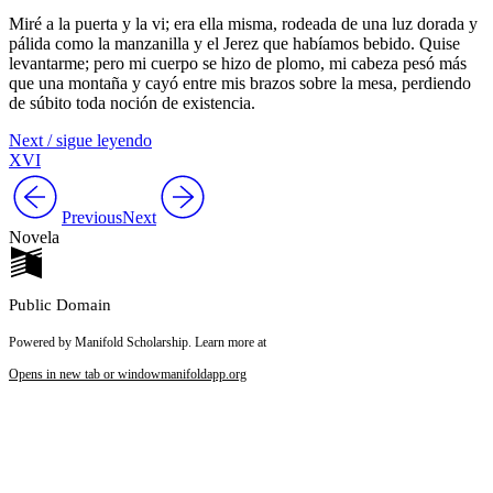
Miré a la puerta y la vi; era ella misma, rodeada de una luz dorada y
pálida como la manzanilla y el Jerez que habíamos bebido. Quise
levantarme; pero mi cuerpo se hizo de plomo, mi cabeza pesó más
que una montaña y cayó entre mis brazos sobre la mesa, perdiendo
de súbito toda noción de existencia.
Next / sigue leyendo
XVI
Previous
Next
Novela
Public Domain
Powered by Manifold Scholarship. Learn more at
Opens in new tab or window
manifoldapp.org