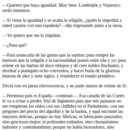
—Quieren que haya igualdad. Muy bien. Lombrijón y Vejarruco
serán ministros.
—Si viene la igualdad y se acaba la religión, ¿quién le impedirá a
usted casarse con una española?—dije regresando junto a la mesa.
—Yo quiero que me lo impidan.
—¿Para qué?
—Para arrancarla de las garras que la sujetan; para romper las
barreras que la religión y la nacionalidad ponen entre ella y yo; para
reírme en las barbas de doce obispos y de cien nobles finchados, y
derribar a puntapiés ocho conventos, y hacer burla de la gloriosa
historia de diez y siete siglos, y restablecer el estado primitivo.
Decía esto en plena efervescencia, y no pude menos de reírme de él.
—Hermoso país es España—continuó—. Esa canalla de las Cortes
lo va a echar a perder. Huí de Inglaterra para que mis paisanos no
me rompieran los oídos con sus chillidos en el Parlamento, con sus
pregones del precio del algodón y de la harina, y aquí encontré las
mayores delicias, porque no hay fábricas, ni fabricantes panzudos,
sino graciosos majos; ni polizontes estirados, sino chusquísimos
ladrones y contrabandistas; porque no había boxeadores, sino