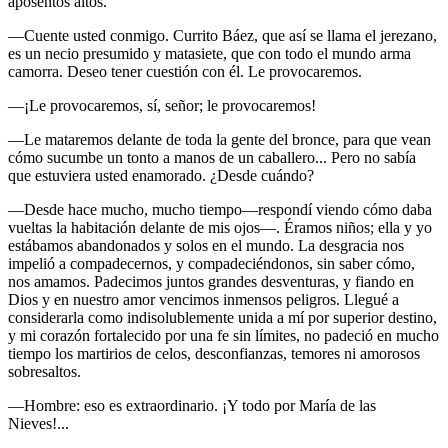
aposentos altos.
—Cuente usted conmigo. Currito Báez, que así se llama el jerezano,
es un necio presumido y matasiete, que con todo el mundo arma
camorra. Deseo tener cuestión con él. Le provocaremos.
—¡Le provocaremos, sí, señor; le provocaremos!
—Le mataremos delante de toda la gente del bronce, para que vean
cómo sucumbe un tonto a manos de un caballero... Pero no sabía
que estuviera usted enamorado. ¿Desde cuándo?
—Desde hace mucho, mucho tiempo—respondí viendo cómo daba
vueltas la habitación delante de mis ojos—. Éramos niños; ella y yo
estábamos abandonados y solos en el mundo. La desgracia nos
impelió a compadecernos, y compadeciéndonos, sin saber cómo,
nos amamos. Padecimos juntos grandes desventuras, y fiando en
Dios y en nuestro amor vencimos inmensos peligros. Llegué a
considerarla como indisolublemente unida a mí por superior destino,
y mi corazón fortalecido por una fe sin límites, no padeció en mucho
tiempo los martirios de celos, desconfianzas, temores ni amorosos
sobresaltos.
—Hombre: eso es extraordinario. ¡Y todo por María de las
Nieves!...