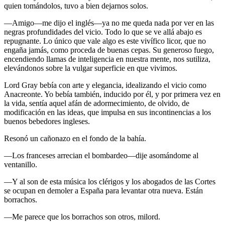
quien tomándolos, tuvo a bien dejarnos solos.
—Amigo—me dijo el inglés—ya no me queda nada por ver en las
negras profundidades del vicio. Todo lo que se ve allá abajo es
repugnante. Lo único que vale algo es este vivífico licor, que no
engaña jamás, como proceda de buenas cepas. Su generoso fuego,
encendiendo llamas de inteligencia en nuestra mente, nos sutiliza,
elevándonos sobre la vulgar superficie en que vivimos.
Lord Gray bebía con arte y elegancia, idealizando el vicio como
Anacreonte. Yo bebía también, inducido por él, y por primera vez en
la vida, sentía aquel afán de adormecimiento, de olvido, de
modificación en las ideas, que impulsa en sus incontinencias a los
buenos bebedores ingleses.
Resonó un cañonazo en el fondo de la bahía.
—Los franceses arrecian el bombardeo—dije asomándome al
ventanillo.
—Y al son de esta música los clérigos y los abogados de las Cortes
se ocupan en demoler a España para levantar otra nueva. Están
borrachos.
—Me parece que los borrachos son otros, milord.