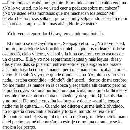
—Pero todo se acabó, amigo mío. El mundo se me ha caído encima.
¿No lo ve usted, no lo ve usted caer a pedazos sobre mi cabeza?
¿No ve usted estas montañas que me machacan los sesos? Mi
cerebro hecho trizas salta en piltrafas mil y salpicando se esparce por
las paredes... aquí... allí... más allá. ¿No lo ve usted?
—Ya lo veo...-repuso lord Gray, rematando una botella.
—El mundo se me cayó encima. Se apagó el sol... ¿No lo ve usted,
hombre; no advierte las horribles tinieblas que nos rodean? Todo se
oscureció, cielo y tierra, y el sol y la luna cayeron, como ascuas de
un cigarro... Ella y yo nos separamos: leguas y más leguas, días y
días y más días se pusieron entre nosotros; yo alargaba los brazos
ansiando tocarla con mis manos; pero mis manos no tocaban sino el
vacío. Ella subió y yo me quedé donde estaba. Yo miraba y no veía
nada... estaba escondida: ¿dónde?, dirá usted... dentro de mi cerebro.
Yo me metía las manos en la cabeza y escarbaba allí dentro; pero no
la podía coger. Era una burbuja, una partícula, un átomo bullicioso y
movible que me atormentaba en sueños y despierto. Quise olvidarla
y no pude. De noche cruzaba los brazos y decía: «aquí la tengo;
nadie me la quitará...». Cuando me dijeron que me había olvidado,
no lo quería creer. Salí a la calle y todo el mundo se reía de mí.
¡Espantosa noche! Escupí al cielo y lo dejé negro... Me metí la mano
en el pecho, saqué el corazón, lo estrujé como una naranja y se lo
arrojé a los perros.