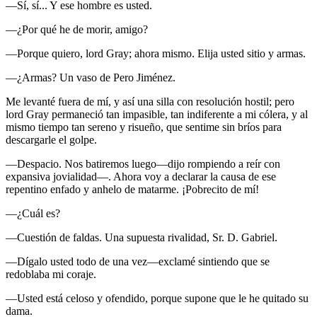
—Sí, sí... Y ese hombre es usted.
—¿Por qué he de morir, amigo?
—Porque quiero, lord Gray; ahora mismo. Elija usted sitio y armas.
—¿Armas? Un vaso de Pero Jiménez.
Me levanté fuera de mí, y así una silla con resolución hostil; pero
lord Gray permaneció tan impasible, tan indiferente a mi cólera, y al
mismo tiempo tan sereno y risueño, que sentime sin bríos para
descargarle el golpe.
—Despacio. Nos batiremos luego—dijo rompiendo a reír con
expansiva jovialidad—. Ahora voy a declarar la causa de ese
repentino enfado y anhelo de matarme. ¡Pobrecito de mí!
—¿Cuál es?
—Cuestión de faldas. Una supuesta rivalidad, Sr. D. Gabriel.
—Dígalo usted todo de una vez—exclamé sintiendo que se
redoblaba mi coraje.
—Usted está celoso y ofendido, porque supone que le he quitado su
dama.