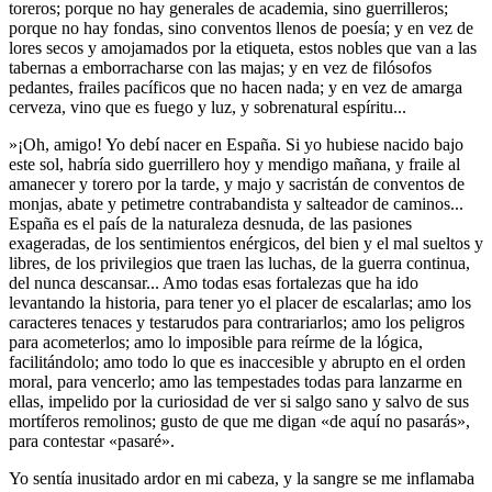
toreros; porque no hay generales de academia, sino guerrilleros;
porque no hay fondas, sino conventos llenos de poesía; y en vez de
lores secos y amojamados por la etiqueta, estos nobles que van a las
tabernas a emborracharse con las majas; y en vez de filósofos
pedantes, frailes pacíficos que no hacen nada; y en vez de amarga
cerveza, vino que es fuego y luz, y sobrenatural espíritu...
»¡Oh, amigo! Yo debí nacer en España. Si yo hubiese nacido bajo
este sol, habría sido guerrillero hoy y mendigo mañana, y fraile al
amanecer y torero por la tarde, y majo y sacristán de conventos de
monjas, abate y petimetre contrabandista y salteador de caminos...
España es el país de la naturaleza desnuda, de las pasiones
exageradas, de los sentimientos enérgicos, del bien y el mal sueltos y
libres, de los privilegios que traen las luchas, de la guerra continua,
del nunca descansar... Amo todas esas fortalezas que ha ido
levantando la historia, para tener yo el placer de escalarlas; amo los
caracteres tenaces y testarudos para contrariarlos; amo los peligros
para acometerlos; amo lo imposible para reírme de la lógica,
facilitándolo; amo todo lo que es inaccesible y abrupto en el orden
moral, para vencerlo; amo las tempestades todas para lanzarme en
ellas, impelido por la curiosidad de ver si salgo sano y salvo de sus
mortíferos remolinos; gusto de que me digan «de aquí no pasarás»,
para contestar «pasaré».
Yo sentía inusitado ardor en mi cabeza, y la sangre se me inflamaba