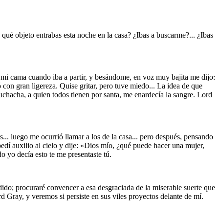
qué objeto entrabas esta noche en la casa? ¿Ibas a buscarme?... ¿Ibas
a mi cama cuando iba a partir, y besándome, en voz muy bajita me dijo:
 con gran ligereza. Quise gritar, pero tuve miedo... La idea de que
chacha, a quien todos tienen por santa, me enardecía la sangre. Lord
s... luego me ocurrió llamar a los de la casa... pero después, pensando
pedí auxilio al cielo y dije: «Dios mío, ¿qué puede hacer una mujer,
o yo decía esto te me presentaste tú.
dido; procuraré convencer a esa desgraciada de la miserable suerte que
 Gray, y veremos si persiste en sus viles proyectos delante de mí.