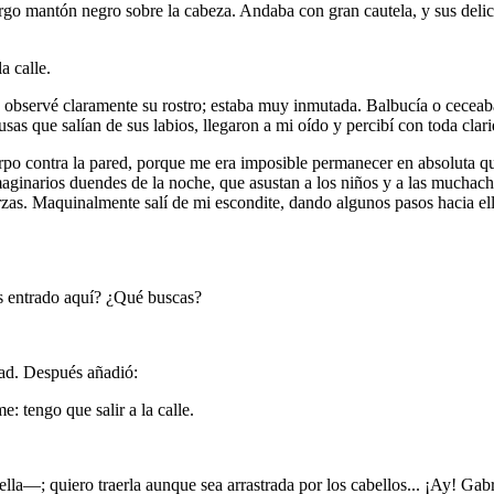
largo mantón negro sobre la cabeza. Andaba con gran cautela, y sus delica
a calle.
observé claramente su rostro; estaba muy inmutada. Balbucía o ceceaba, 
as que salían de sus labios, llegaron a mi oído y percibí con toda clari
uerpo contra la pared, porque me era imposible permanecer en absoluta qu
imaginarios duendes de la noche, que asustan a los niños y a las muchac
uerzas. Maquinalmente salí de mi escondite, dando algunos pasos hacia ell
 entrado aquí? ¿Qué buscas?
dad. Después añadió:
tengo que salir a la calle.
la—; quiero traerla aunque sea arrastrada por los cabellos... ¡Ay! Gabr