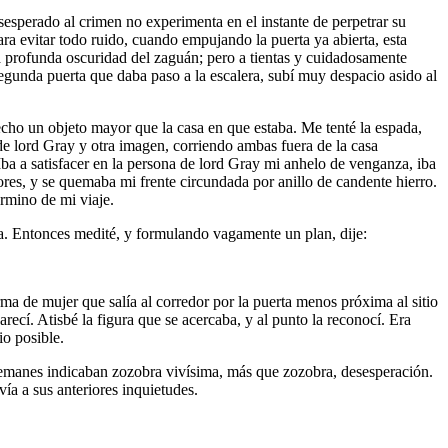
sesperado al crimen no experimenta en el instante de perpetrar su
ra evitar todo ruido, cuando empujando la puerta ya abierta, esta
la profunda oscuridad del zaguán; pero a tientas y cuidadosamente
segunda puerta que daba paso a la escalera, subí muy despacio asido al
cho un objeto mayor que la casa en que estaba. Me tenté la espada,
 de lord Gray y otra imagen, corriendo ambas fuera de la casa
ba a satisfacer en la persona de lord Gray mi anhelo de venganza, iba
ores, y se quemaba mi frente circundada por anillo de candente hierro.
érmino de mi viaje.
raba. Entonces medité, y formulando vagamente un plan, dije:
ma de mujer que salía al corredor por la puerta menos próxima al sitio
cí. Atisbé la figura que se acercaba, y al punto la reconocí. Era
io posible.
 ademanes indicaban zozobra vivísima, más que zozobra, desesperación.
ía a sus anteriores inquietudes.