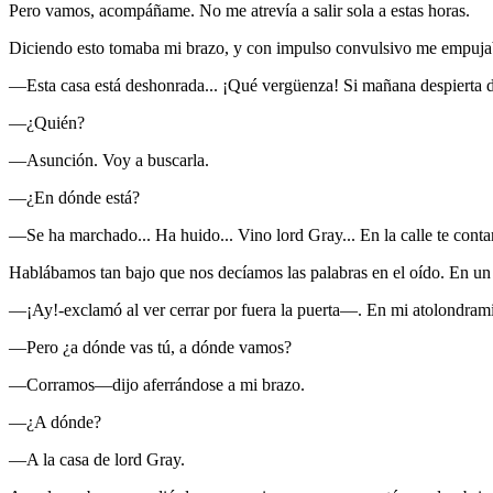
Pero vamos, acompáñame. No me atrevía a salir sola a estas horas.
Diciendo esto tomaba mi brazo, y con impulso convulsivo me empujaba
—Esta casa está deshonrada... ¡Qué vergüenza! Si mañana despierta 
—¿Quién?
—Asunción. Voy a buscarla.
—¿En dónde está?
—Se ha marchado... Ha huido... Vino lord Gray... En la calle te contar
Hablábamos tan bajo que nos decíamos las palabras en el oído. En un i
—¡Ay!-exclamó al ver cerrar por fuera la puerta—. En mi atolondramient
—Pero ¿a dónde vas tú, a dónde vamos?
—Corramos—dijo aferrándose a mi brazo.
—¿A dónde?
—A la casa de lord Gray.