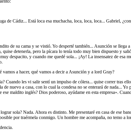
iento:
 de Cádiz... Está loca esa muchacha, loca, loca, loca... Gabriel, ¿con 
dito de su cama y se vistió. Yo desperté también... Asunción se llega 
 quise detenerla, pero la pícara lo tenía todo muy bien dispuesto y salió
n muy despacito, y cuando me quedé sola... ¡Ay! La insensatez de esa mu
o.
vamos a hacer, qué vamos a decir a Asunción y a lord Gray?
Cuando les vi salir sentí un impulso de cólera... quise correr tras ello
rla de nuevo a casa, con lo cual la condesa no se enterará de nada... Yo 
a de ese maldito inglés? Dios poderoso, ayúdame en esta empresa». Cuand
 lograr sola? Nada. Ahora es distinto. Me presentaré en casa de ese ban
o posible por traérmela conmigo. Un hombre me acompaña, no temo a lord
dencia.