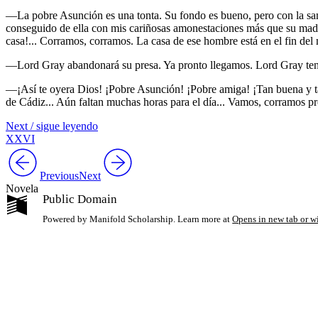
—La pobre Asunción es una tonta. Su fondo es bueno, pero con la san
conseguido de ella con mis cariñosas amonestaciones más que su madre c
casa!... Corramos, corramos. La casa de ese hombre está en el fin de
—Lord Gray abandonará su presa. Ya pronto llegamos. Lord Gray tend
—¡Así te oyera Dios! ¡Pobre Asunción! ¡Pobre amiga! ¡Tan buena y tan
de Cádiz... Aún faltan muchas horas para el día... Vamos, corramos pr
Next / sigue leyendo
XXVI
Previous
Next
Novela
Public Domain
Powered by Manifold Scholarship. Learn more at
Opens in new tab or 
My Notes + Co
Edit Profile