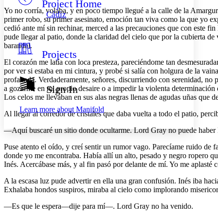
Project Home
Others
Decrease font size
Increase font size
Yo no corría, volaba, y en poco tiempo llegué a la calle de la Amargur
Cádiz
primer robo, su primer asesinato, emoción tan viva como la que yo exp
Decrease font size
Increase font size
cedió ante mí sin rechinar, merced a las precauciones que con este fi
Your highlights
pude llegar al patio, donde la claridad del cielo que por la cubierta 
Color Scheme
barandal.
Projects
Resources
Light
El corazón me latía con loca presteza, pareciéndome tan desmesuradam
por ver si estaba en mi cintura, y probé si salía con holgura de la va
Dark
profanada. Verdaderamente, señores, discurriendo con serenidad, no po
Show all
Sign In
a gozarme en mi propio desaire o a impedir la violenta determinación 
Annotation contrast
Los celos me llevaban en sus alas negras llenas de agudas uñas que des
Show all
Hide all
Low
abc
Learn more about
Manifold
Al llegar al corredor de cristales que daba vuelta a todo el patio, per
High
abc
Margins
—Aquí buscaré un sitio donde ocultarme. Lord Gray no puede haber ll
Puse atento el oído, y creí sentir un rumor vago. Parecíame ruido de f
donde yo me encontraba. Había allí un alto, pesado y negro ropero que
Inés. Acercábase más, y al fin pasó por delante de mí. Yo me aplasté c
Increase text margins
Decrease text margins
A la escasa luz pude advertir en ella una gran confusión. Inés iba ha
Exhalaba hondos suspiros, miraba al cielo como implorando misericordi
Reset to Defaults
—Es que le espera—dije para mí—. Lord Gray no ha venido.