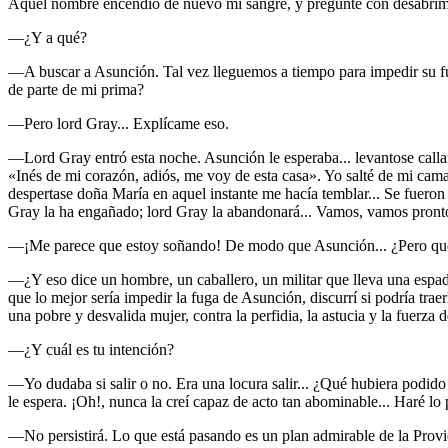
Aquel nombre encendió de nuevo mi sangre, y pregunté con desabrim
—¿Y a qué?
—A buscar a Asunción. Tal vez lleguemos a tiempo para impedir su fuga
de parte de mi prima?
—Pero lord Gray... Explícame eso.
—Lord Gray entró esta noche. Asunción le esperaba... levantose callan
«Inés de mi corazón, adiós, me voy de esta casa». Yo salté de mi cama,
despertase doña María en aquel instante me hacía temblar... Se fuero
Gray la ha engañado; lord Gray la abandonará... Vamos, vamos pront
—¡Me parece que estoy soñando! De modo que Asunción... ¿Pero qué 
—¿Y eso dice un hombre, un caballero, un militar que lleva una espada? 
que lo mejor sería impedir la fuga de Asunción, discurrí si podría trae
una pobre y desvalida mujer, contra la perfidia, la astucia y la fuerz
—¿Y cuál es tu intención?
—Yo dudaba si salir o no. Era una locura salir... ¿Qué hubiera podido
le espera. ¡Oh!, nunca la creí capaz de acto tan abominable... Haré l
—No persistirá. Lo que está pasando es un plan admirable de la Provi