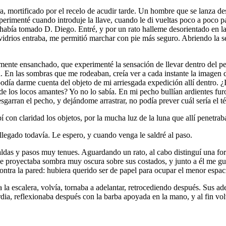
a, mortificado por el recelo de acudir tarde. Un hombre que se lanza de
erimenté cuando introduje la llave, cuando le di vueltas poco a poco pa
n había tomado D. Diego. Entré, y por un rato halleme desorientado en 
de vidrios entraba, me permitió marchar con pie más seguro. Abriendo la 
ente ensanchado, que experimenté la sensación de llevar dentro del pe
ina. En las sombras que me rodeaban, creía ver a cada instante la imagen
día darme cuenta del objeto de mi arriesgada expedición allí dentro. ¿I
de los locos amantes? Yo no lo sabía. En mi pecho bullían ardientes fur
garran el pecho, y dejándome arrastrar, no podía prever cuál sería el t
cibí con claridad los objetos, por la mucha luz de la luna que allí penet
egado todavía. Le espero, y cuando venga le saldré al paso.
aldas y pasos muy tenues. Aguardando un rato, al cabo distinguí una for
 proyectaba sombra muy oscura sobre sus costados, y junto a él me guare
ontra la pared: hubiera querido ser de papel para ocupar el menor espac
cia la escalera, volvía, tornaba a adelantar, retrocediendo después. Sus
a, reflexionaba después con la barba apoyada en la mano, y al fin volv