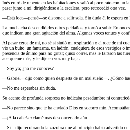
Inés entró de repente en las habitaciones y salió al poco rato con un 
pasar junto a mí, dirigiéndose a la escalera, pero retrocedió otra vez.
—Está loca—pensé—se dispone a salir sola. Sin duda él le espera en l
La muchacha descendió dos o tres peldaños, y tornó a subir. Entonces 
que indican una gran agitación del alma. Algunas voces tenues y confus
Al pasar cerca de mí, no sé si sintió mi respiración o el roce de mi c
vio un bulto, un fantasma, un ladrón, cualquiera de esos vestigios o 
presencia de ánimo para no gritar; quiso correr, mas le faltaron las f
acerqueme más, y le dije en voz muy baja:
—Soy yo; ¿no me conoces?
—Gabriel—dijo como quien despierta de un mal sueño—. ¿Cómo has
—No me esperabas sin duda.
Su acento de profunda sorpresa no indicaba pesadumbre ni contrarie
—No parece sino que te ha enviado Dios en socorro mío. Acompáñame: 
—¡A la calle!-exclamé más desconcertado aún.
—Sí—dijo recobrando la zozobra que al principio había advertido en el