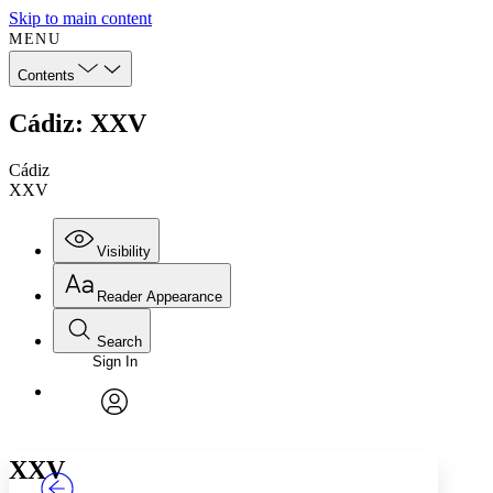
Skip to main content
MENU
Contents
Cádiz: XXV
Cádiz
XXV
Visibility
Reader Appearance
Search
Sign In
Annotations
Enter search criteria
Execute s
Font
Search within:
Font style
CHAPTER
TEXT
PROJECT
avatar
Yours
Serif
Sans-serif
XXV