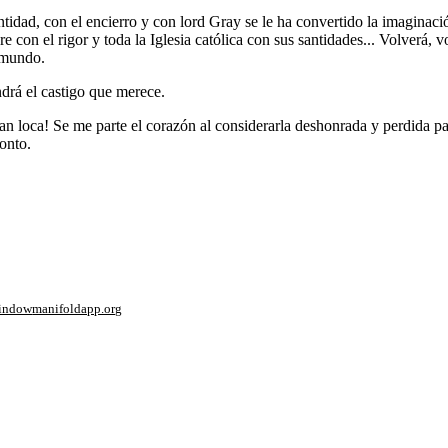
tidad, con el encierro y con lord Gray se le ha convertido la imagina
on el rigor y toda la Iglesia católica con sus santidades... Volverá, vo
l mundo.
rá el castigo que merece.
 loca! Se me parte el corazón al considerarla deshonrada y perdida pa
onto.
window
manifoldapp.org
mments