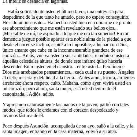
La infeliz se deshacía en lágrimas.
—Había solicitado de usted el último favor, una entrevista para
despedirme de la que tanto he amado, pero no espero conseguirlo.
He sido un insensato... Ha hecho usted bien en cobrarme de pronto
ese aborrecimiento que me están revelando sus bellos ojos...
¡Miserable de mí, he aspirado a lo que me era tan superior! En mi
demencia juzgué posible apartar esta noble alma de la piedad a que
desde el nacer se inclina; aspiré a lo imposible, a luchar con Dios,
único amante que cabe en la inconmensurable grandeza de ese
corazón... Adiós, vuelva usted a sus santidades, remóntese usted a
aquellas celestiales alturas, de donde este infame quiso hacerla
descender. Entre usted en el claustro... entre usted... Perdóneme
Dios mis arrebatados pensamientos... cada cual a su puesto. Ángeles
al cielo, miseria y debilidad a la tierra... Antes amor, locura, ardientes
arrebatos; ahora respeto, culto. Mañana, como ayer, vivirá usted en
mi corazón; pero ahora, santa mujer, está usted dentro de él
canonizada... Adiós, adiós.
Y apretando calurosamente las manos de la joven, partió con tales
modos, que todos le creíamos con el corazón despedazado y
tuvimos lástima de él.
Poco después Asunción, acompañada de su ayo, salió a la calle, y la
santa imagen, entrando en la casa materna, volvió a su altar.