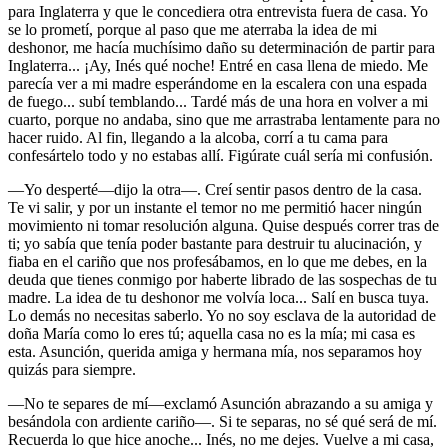
para Inglaterra y que le concediera otra entrevista fuera de casa. Yo
se lo prometí, porque al paso que me aterraba la idea de mi
deshonor, me hacía muchísimo daño su determinación de partir para
Inglaterra... ¡Ay, Inés qué noche! Entré en casa llena de miedo. Me
parecía ver a mi madre esperándome en la escalera con una espada
de fuego... subí temblando... Tardé más de una hora en volver a mi
cuarto, porque no andaba, sino que me arrastraba lentamente para no
hacer ruido. Al fin, llegando a la alcoba, corrí a tu cama para
confesártelo todo y no estabas allí. Figúrate cuál sería mi confusión.
—Yo desperté—dijo la otra—. Creí sentir pasos dentro de la casa.
Te vi salir, y por un instante el temor no me permitió hacer ningún
movimiento ni tomar resolución alguna. Quise después correr tras de
ti; yo sabía que tenía poder bastante para destruir tu alucinación, y
fiaba en el cariño que nos profesábamos, en lo que me debes, en la
deuda que tienes conmigo por haberte librado de las sospechas de tu
madre. La idea de tu deshonor me volvía loca... Salí en busca tuya.
Lo demás no necesitas saberlo. Yo no soy esclava de la autoridad de
doña María como lo eres tú; aquella casa no es la mía; mi casa es
esta. Asunción, querida amiga y hermana mía, nos separamos hoy
quizás para siempre.
—No te separes de mí—exclamó Asunción abrazando a su amiga y
besándola con ardiente cariño—. Si te separas, no sé qué será de mí.
Recuerda lo que hice anoche... Inés, no me dejes. Vuelve a mi casa,