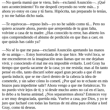
—No quería mamá que te viera, Inés—exclamó Asunción—. ¡Qué
raro acontecimiento! Yo me despedí creyendo no verte más... y
ahora yo estoy en casa y tú fuera. Hipócrita, tan preparado lo tenías,
y no me habías dicho nada.
—Te equivocas—repuso Inés—yo no he salido como tú... Pero no
quiero acusarte ahora, puesto que arrepentida de tu gran falta,
volviste a casa de tu madre. ¿Has conocido tu error, has abierto los
ojos comprendiendo el abismo de perdición en que ibas a caer, en
que quizás has caído ya?
—No sé lo que me pasa—exclamó Asunción apretando las manos
de su amiga—. Estoy horrorizada de lo que hice. Me volví loca, se
me encendieron en la imaginación unas llamas que no me dejaban
vivir, y conociendo el mal me era imposible evitarlo. Lord Gray ha
tiempo que quería sacarme de la casa; yo me resistía; mas al fin tanto
pensé en ello, tanto discurrí sobre aquel gran pecado a que él me
quería inducir, que se me clavó dentro de la cabeza la idea de
cometerle, y sin saber cómo lo cometí. ¿Por qué no te echaste en mis
brazos para impedirme salir? Ahora vengo a que me fortalezcas. Yo
no puedo vivir lejos de ti; y si desde mucho antes no caí en el lazo,
lo debo a tu buena amistad. ¿Nos separaremos ahora? Entonces voy
a ser muy desgraciada, querida mía. Vuelve a casa, por Dios, y yo te
juro que lucharé con todas las fuerzas de mi alma para olvidar a lord
Gray, como tú deseas.