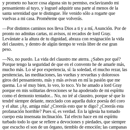
y prometo no hacer cosa alguna sin tu permiso, esclavizando mi
pensamiento al tuyo, y lograré adquirir una parte al menos de la
santa serenidad que te distingue. He venido sólo a rogarte que
vuelvas a mi casa. Prométeme que volverás.
—Por distintos caminos nos lleva Dios a ti y a mí, Asunción. Por de
pronto no admitas cartas, ni avisos, ni recados de lord Gray.
Levántate a la altura de tu dignidad, abraza con resignación la vida
del claustro, y dentro de algún tiempo te verás libre de ese gran
peso.
—No, no puedo. La vida del claustro me aterra. ¿Sabes por qué?
Porque tengo la seguridad de que en el convento he de amarle más,
mucho más. Lo sé por experiencia, sí: la soledad, el mucho rezar, las
penitencias, las meditaciones, las vueltas y revueltas y dolorosos
giros del pensamiento, más y más avivan en mí la pasión que me
quema. Lo sé muy bien, lo veo, lo toco. Yo he amado a lord Gray
porque en mis solitarias devociones se ha apoderado de mi espíritu
como el demonio tentador... No, no iré al claustro, porque sé que lo
tendré siempre delante, mezclado con aquella dulce poesía del coro
y el altar. ¡Ay, amiga mía! ¿Creerás esto que te digo? ¿Creerás esta
profanación horrible? Pues sí, es verdad. En la iglesia ha tomado
cuerpo esta insensata inclinación. Tal efecto hace en mi espíritu
turbado todo lo que se refiere a devociones y piedades, que siempre
que escucho el son de un órgano, tiemblo de emoción; las campanas