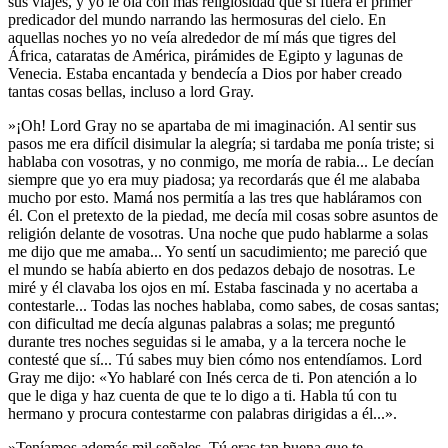
sus viajes, y yo le oía con más religiosidad que si fuera el primer
predicador del mundo narrando las hermosuras del cielo. En
aquellas noches yo no veía alrededor de mí más que tigres del
África, cataratas de América, pirámides de Egipto y lagunas de
Venecia. Estaba encantada y bendecía a Dios por haber creado
tantas cosas bellas, incluso a lord Gray.
»¡Oh! Lord Gray no se apartaba de mi imaginación. Al sentir sus
pasos me era difícil disimular la alegría; si tardaba me ponía triste; si
hablaba con vosotras, y no conmigo, me moría de rabia... Le decían
siempre que yo era muy piadosa; ya recordarás que él me alababa
mucho por esto. Mamá nos permitía a las tres que habláramos con
él. Con el pretexto de la piedad, me decía mil cosas sobre asuntos de
religión delante de vosotras. Una noche que pudo hablarme a solas
me dijo que me amaba... Yo sentí un sacudimiento; me pareció que
el mundo se había abierto en dos pedazos debajo de nosotras. Le
miré y él clavaba los ojos en mí. Estaba fascinada y no acertaba a
contestarle... Todas las noches hablaba, como sabes, de cosas santas;
con dificultad me decía algunas palabras a solas; me preguntó
durante tres noches seguidas si le amaba, y a la tercera noche le
contesté que sí... Tú sabes muy bien cómo nos entendíamos. Lord
Gray me dijo: «Yo hablaré con Inés cerca de ti. Pon atención a lo
que le diga y haz cuenta de que te lo digo a ti. Habla tú con tu
hermano y procura contestarme con palabras dirigidas a él...».
»Teníamos además mil señales. Tú eras tan buena que te