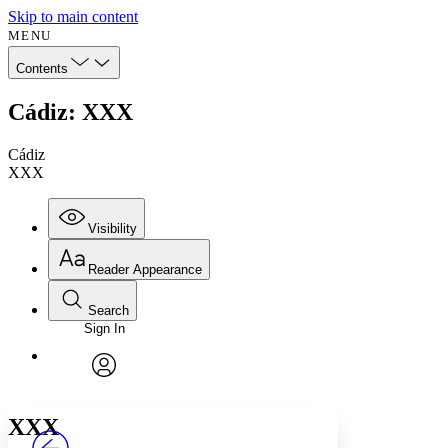
Skip to main content
MENU
Contents
Cádiz: XXX
Cádiz
XXX
Visibility
Reader Appearance
Search
Sign In
Annotations
Enter search criteria
Execute s
Font
Search within:
Font style
CHAPTER
avatar
Yours
Serif
Sans-serif
TEXT
XXX
PROJECT