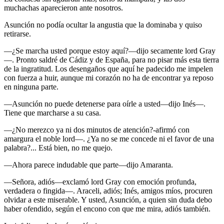
muchachas aparecieron ante nosotros.
Asunción no podía ocultar la angustia que la dominaba y quiso
retirarse.
—¿Se marcha usted porque estoy aquí?—dijo secamente lord Gray
—. Pronto saldré de Cádiz y de España, para no pisar más esta tierra
de la ingratitud. Los desengaños que aquí he padecido me impelen
con fuerza a huir, aunque mi corazón no ha de encontrar ya reposo
en ninguna parte.
—Asunción no puede detenerse para oírle a usted—dijo Inés—.
Tiene que marcharse a su casa.
—¿No merezco ya ni dos minutos de atención?-afirmó con
amargura el noble lord—. ¿Ya no se me concede ni el favor de una
palabra?... Está bien, no me quejo.
—Ahora parece indudable que parte—dijo Amaranta.
—Señora, adiós—exclamó lord Gray con emoción profunda,
verdadera o fingida—. Araceli, adiós; Inés, amigos míos, procuren
olvidar a este miserable. Y usted, Asunción, a quien sin duda debo
haber ofendido, según el encono con que me mira, adiós también.