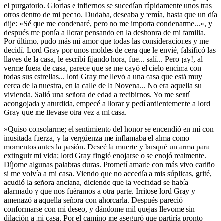
el purgatorio. Glorias e infiernos se sucedían rápidamente unos tras
otros dentro de mi pecho. Dudaba, deseaba y temía, hasta que un día
dije: «Sé que me condenaré, pero no me importa condenarme...», y
después me ponía a llorar pensando en la deshonra de mi familia.
Por último, pudo más mi amor que todas las consideraciones y me
decidí. Lord Gray por unos moldes de cera que le envié, falsificó las
llaves de la casa, le escribí fijando hora, fue... salí... Pero ¡ay!, al
verme fuera de casa, parece que se me cayó el cielo encima con
todas sus estrellas... lord Gray me llevó a una casa que está muy
cerca de la nuestra, en la calle de la Novena... No era aquella su
vivienda. Salió una señora de edad a recibirnos. Yo me sentí
acongojada y aturdida, empecé a llorar y pedí ardientemente a lord
Gray que me llevase otra vez a mi casa.
»Quiso consolarme; el sentimiento del honor se encendió en mí con
inusitada fuerza, y la vergüenza me inflamaba el alma como
momentos antes la pasión. Deseé la muerte y busqué un arma para
extinguir mi vida; lord Gray fingió enojarse o se enojó realmente.
Díjome algunas palabras duras. Prometí amarle con más vivo cariño
si me volvía a mi casa. Viendo que no accedía a mis súplicas, grité,
acudió la señora anciana, diciendo que la vecindad se había
alarmado y que nos fuéramos a otra parte. Irritose lord Gray y
amenazó a aquella señora con ahorcarla. Después pareció
conformarse con mi deseo, y dándome mil quejas llevome sin
dilación a mi casa. Por el camino me aseguró que partiría pronto