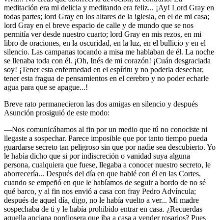
meditación era mi delicia y meditando era feliz... ¡Ay! Lord Gray en
todas partes; lord Gray en los altares de la iglesia, en el de mi casa;
lord Gray en el breve espacio de calle y de mundo que se nos
permitía ver desde nuestro cuarto; lord Gray en mis rezos, en mi
libro de oraciones, en la oscuridad, en la luz, en el bullicio y en el
silencio. Las campanas tocando a misa me hablaban de él. La noche
se llenaba toda con él. ¡Oh, Inés de mi corazón! ¡Cuán desgraciada
soy! ¡Tener esta enfermedad en el espíritu y no poderla desechar,
tener esta fragua de pensamientos en el cerebro y no poder echarle
agua para que se apague...!
Breve rato permanecieron las dos amigas en silencio y después
Asunción prosiguió de este modo:
—Nos comunicábamos al fin por un medio que tú no conociste ni
llegaste a sospechar. Parece imposible que por tanto tiempo pueda
guardarse secreto tan peligroso sin que por nadie sea descubierto. Yo
le había dicho que si por indiscreción o vanidad suya alguna
persona, cualquiera que fuese, llegaba a conocer nuestro secreto, le
aborrecería... Después del día en que hablé con él en las Cortes,
cuando se empeñó en que le habíamos de seguir a bordo de no sé
qué barco, y al fin nos envió a casa con fray Pedro Advíncula;
después de aquel día, digo, no le había vuelto a ver... Mi madre
sospechaba de ti y le había prohibido entrar en casa. ¿Recuerdas
aquella anciana pordiosera que iba a casa a vender rosarios? Pues