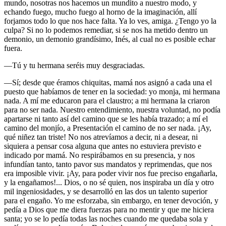
mundo, nosotras nos hacemos un mundito a nuestro modo, y
echando fuego, mucho fuego al horno de la imaginación, allí
forjamos todo lo que nos hace falta. Ya lo ves, amiga. ¿Tengo yo la
culpa? Si no lo podemos remediar, si se nos ha metido dentro un
demonio, un demonio grandísimo, Inés, al cual no es posible echar
fuera.
—Tú y tu hermana seréis muy desgraciadas.
—Sí; desde que éramos chiquitas, mamá nos asignó a cada una el
puesto que habíamos de tener en la sociedad: yo monja, mi hermana
nada. A mí me educaron para el claustro; a mi hermana la criaron
para no ser nada. Nuestro entendimiento, nuestra voluntad, no podía
apartarse ni tanto así del camino que se les había trazado; a mí el
camino del monjío, a Presentación el camino de no ser nada. ¡Ay,
qué niñez tan triste! No nos atrevíamos a decir, ni a desear, ni
siquiera a pensar cosa alguna que antes no estuviera previsto e
indicado por mamá. No respirábamos en su presencia, y nos
infundían tanto, tanto pavor sus mandatos y reprimendas, que nos
era imposible vivir. ¡Ay, para poder vivir nos fue preciso engañarla,
y la engañamos!... Dios, o no sé quien, nos inspiraba un día y otro
mil ingeniosidades, y se desarrolló en las dos un talento superior
para el engaño. Yo me esforzaba, sin embargo, en tener devoción, y
pedía a Dios que me diera fuerzas para no mentir y que me hiciera
santa; yo se lo pedía todas las noches cuando me quedaba sola y