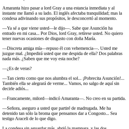
Amaranta hizo pasar a lord Gray a una estancia inmediata y al
instante me llamó a su lado. El inglés afectaba tranquilidad; mas la
condesa adivinando sus propósitos, le desconcertó al momento.
—Ya sé a que viene usted—le dijo—. Sabe que Asunción ha
entrado en mi casa... Por Dios, lord Gray, retírese usted. No quiero
tener nuevas ocasiones de disgusto con doña María.
—Discreta amiga mía—repuso él con vehemencia—. Usted me
juzgue mal. ¿Impedirá usted que me despida de ella? Dos palabras
nada más. ¿Saben que me voy esta noche?
—¿Es de veras?
—Tan cierto como que nos alumbra el sol... ¡Pobrecita Asunción!...
También ella se alegrará de verme... Vamos, no salgo de aquí sin
decirle adiós...
—Francamente, milord—indicó Amaranta—. No creo en su partida.
—Señora, aseguro a usted que partiré de madrugada. Me ha
detenido tan sólo la broma que pensamos dar a Congosto... Sea
testigo Araceli de lo que digo.
La condesa sin aguardar más, abrió la mampara, y las dos