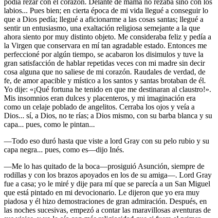
podía rezar con el corazón. Delante de mamá no rezaba sino con los
labios... Pues bien; en cierta época de mi vida llegué a conseguir lo
que a Dios pedía; llegué a aficionarme a las cosas santas; llegué a
sentir un entusiasmo, una exaltación religiosa semejante a la que
ahora siento por muy distinto objeto. Me consideraba feliz y pedía a
la Virgen que conservara en mí tan agradable estado. Entonces me
perfeccioné por algún tiempo, se acabaron los disimulos y tuve la
gran satisfacción de hablar repetidas veces con mi madre sin decir
cosa alguna que no saliese de mi corazón. Raudales de verdad, de
fe, de amor apacible y místico a los santos y santas brotaban de él.
Yo dije: «¡Qué fortuna he tenido en que me destinaran al claustro!».
Mis insomnios eran dulces y placenteros, y mi imaginación era
como un celaje poblado de angelitos. Cerraba los ojos y veía a
Dios... sí, a Dios, no te rías; a Dios mismo, con su barba blanca y su
capa... pues, como le pintan...
—Todo eso duró hasta que viste a lord Gray con su pelo rubio y su
capa negra... pues, como es—dijo Inés.
—Me lo has quitado de la boca—prosiguió Asunción, siempre de
rodillas y con los brazos apoyados en los de su amiga—. Lord Gray
fue a casa; yo le miré y dije para mí que se parecía a un San Miguel
que está pintado en mi devocionario. Le dijeron que yo era muy
piadosa y él hizo demostraciones de gran admiración. Después, en
las noches sucesivas, empezó a contar las maravillosas aventuras de