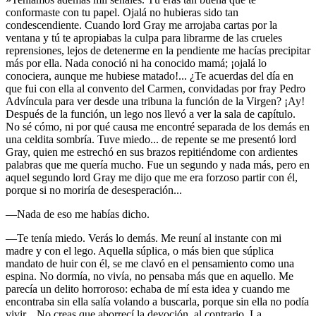
conformaste con tu papel. Ojalá no hubieras sido tan
condescendiente. Cuando lord Gray me arrojaba cartas por la
ventana y tú te apropiabas la culpa para librarme de las crueles
reprensiones, lejos de detenerme en la pendiente me hacías precipitar
más por ella. Nada conoció ni ha conocido mamá; ¡ojalá lo
conociera, aunque me hubiese matado!... ¿Te acuerdas del día en
que fui con ella al convento del Carmen, convidadas por fray Pedro
Advíncula para ver desde una tribuna la función de la Virgen? ¡Ay!
Después de la función, un lego nos llevó a ver la sala de capítulo.
No sé cómo, ni por qué causa me encontré separada de los demás en
una celdita sombría. Tuve miedo... de repente se me presentó lord
Gray, quien me estrechó en sus brazos repitiéndome con ardientes
palabras que me quería mucho. Fue un segundo y nada más, pero en
aquel segundo lord Gray me dijo que me era forzoso partir con él,
porque si no moriría de desesperación...
—Nada de eso me habías dicho.
—Te tenía miedo. Verás lo demás. Me reuní al instante con mi
madre y con el lego. Aquella súplica, o más bien que súplica
mandato de huir con él, se me clavó en el pensamiento como una
espina. No dormía, no vivía, no pensaba más que en aquello. Me
parecía un delito horroroso: echaba de mí esta idea y cuando me
encontraba sin ella salía volando a buscarla, porque sin ella no podía
vivir... No creas que aborrecí la devoción, al contrario. La