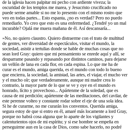
de la iglesia hacen palpitar mi pecho con ardiente viveza; la
oscuridad de los templos me marea, y Jesucristo crucificado no
puede serme amable si no me lo presento con el mismo rostro que
veo en todas partes... Esto espanta, ¿no es verdad? Pero no puedo
remediarlo. Yo creo que esto es una enfermedad. ¿Tendré yo un mal
incurable? Ojalá me muera mañana de él. Así descansaría...
»No, no quiero claustro. Quiero distraerme con el trato de multitud
de gentes, ver diversidad de espectáculos, visitar el mundo, la
sociedad, asistir a tertulias donde se hable de muchas cosas que no
sean lord Gray: quiero que mi pensamiento se enrede aquí y allí, se
desparrame pasando y repasando por distintos caminos, para dejarse
un vellón de lana en cada flor, en cada espina. Lo que me ha de
curar es el mundo, amiga querida, es el mundo con todo lo bueno
que encierra, la sociedad, la amistad, las artes, el viajar, el mucho ver
y el mucho oír; que verdaderamente, aunque mi madre crea lo
contrario, la mayor parte de lo que se ve y oye en el mundo es
honrado, lícito y provechoso... Apártenme de la soledad, que es
causa de mi perdición; apártenme de las meditaciones, del cavilar, de
este perenne volteo y constante rodar sobre el eje de una sola idea.
Si he de curarme, no me curarán los conventos. Querida amiga,
segura estoy de que si entro en él, amaré más locamente a lord Gray,
porque no habrá cosa alguna que lo aparte de los vigilantes y
calenturientos ojos de mi espíritu; y si ese hombre se empeña en
perseguirme aun en la casa de Dios, como sabe hacerlo, no podré