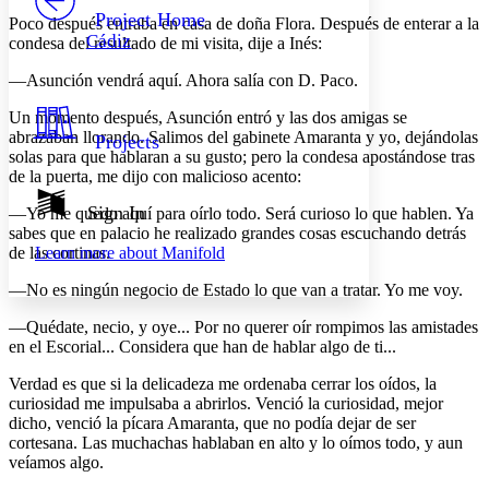
Others
Decrease font size
Increase font size
Project Home
Poco después entraba en casa de doña Flora. Después de enterar a la
Cádiz
condesa del resultado de mi visita, dije a Inés:
Decrease font size
Increase font size
Your highlights
—Asunción vendrá aquí. Ahora salía con D. Paco.
Color Scheme
Un momento después, Asunción entró y las dos amigas se
Resources
Light
abrazaban llorando. Salimos del gabinete Amaranta y yo, dejándolas
Projects
solas para que hablaran a su gusto; pero la condesa apostándose tras
Dark
de la puerta, me dijo con malicioso acento:
Show all
Annotation contrast
Sign In
—Yo me quedo aquí para oírlo todo. Será curioso lo que hablen. Ya
Show all
Hide all
sabes que en palacio he realizado grandes cosas escuchando detrás
Low
abc
de las cortinas.
Learn more about
Manifold
High
abc
—No es ningún negocio de Estado lo que van a tratar. Yo me voy.
Margins
—Quédate, necio, y oye... Por no querer oír rompimos las amistades
en el Escorial... Considera que han de hablar algo de ti...
Verdad es que si la delicadeza me ordenaba cerrar los oídos, la
Increase text margins
Decrease text margins
curiosidad me impulsaba a abrirlos. Venció la curiosidad, mejor
dicho, venció la pícara Amaranta, que no podía dejar de ser
cortesana. Las muchachas hablaban en alto y lo oímos todo, y aun
Reset to Defaults
veíamos algo.