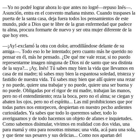
—Yo no podré lograr ahora lo que antes no logré—repuso Inés—.
Asunción, entra en el convento mañana mismo. Cuando traspases la
puerta de la santa casa, deja fuera todos los pensamientos de este
mundo, pide a Dios que te libre de la gran enfermedad que padece
tu alma, procura formarte de nuevo y ser otra mujer diferente de la
que hoy eres.
—¡Ay!-exclamó la otra con dolor, arrodillándose delante de su
amiga—. Todo eso lo he intentado; pero cuanto más he querido no
pensar en él, más he pensado. ¿De qué me vale rezar, si no puedo
representarme imagen ninguna de Dios ni de santo que sea distinta
de la suya?... ¡Ay, Inés! Tú sabes muy bien la vida que llevamos en
casa de mi madre; tú sabes muy bien la espantosa soledad, tristeza y
fastidio de nuestra vida. Tú sabes muy bien que allí quiere una rezar
y no puede, quiere una trabajar y no puede, quiere una ser buena y
no puede. Obligadas por el rigor de mi madre, trabajan las manos,
pero no el entendimiento; reza la boca, pero no el alma; se ciegan y
abaten los ojos, pero no el espíritu... Las mil prohibiciones que por
todas partes nos entorpecen, despiertan en nuestro pecho ardientes
curiosidades. Ya sabes que todo lo queremos saber, todo lo
averiguamos y de todo hacemos un objeto de afanes e inquietudes.
Como sabemos disimular, vivimos en realidad con dos vidas, una
para mamá y otra para nosotras mismas; una vida, acá para una sola,
y que tiene sus pesares y sus delicias... Como nos apartan del