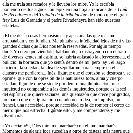
ella me traía sus recados y le llevaba los míos. Yo le escribía
poniendo ciertos signos con lápiz en una hoja arrancada de la
Guía
de Pecadores
o del
Tratado de la tribulación
; de modo que el gran
fray Luis de Granada y el padre Rivadeneyra han sido nuestras
estafetas.
»Él me decía cosas hermosísimas y apasionadas que más me
arrebataban y confundían. Me pintaba su infelicidad lejos de mí y las
grandes dichas que Dios nos tenía reservadas. Por algún tiempo
dudé. Yo creo que viéndole, hablándole, o distrayendo con el trato
de diversas gentes mi espíritu, se habría aplacado la efervescencia, el
bullicio, la borrasca que yo sentía dentro de mí; pero ¡ay!, el largo
encierro, la soledad, la idea de sepultarme para siempre en el
claustro me perdieron... Inés, figúrate que el corazón se destroza y se
oprime, que con la opresión de la naturaleza toda, alma y cuerpo
estallan; figúrate que se siente por dentro una iluminación, una
inquietud no comparable a las demás inquietudes, porque es la sed
del espíritu que quiere saciarse, una quemazón que crece por grados,
un mareo que desfigura todo cuando nos rodea, un impulso, un
frenesí, una necesidad, porque necesidad es la de romper el cerco de
hierro que nos estrecha; figúrate esto, y me comprenderás y me
disculparás...
»Yo decía: «Sí, Dios mío, me marcharé con él, me marcharé».
Momentos de alegría loca sucedían a otros de tristeza más negra que