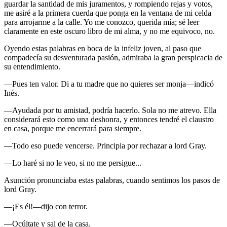
guardar la santidad de mis juramentos, y rompiendo rejas y votos,
me asiré a la primera cuerda que ponga en la ventana de mi celda
para arrojarme a la calle. Yo me conozco, querida mía; sé leer
claramente en este oscuro libro de mi alma, y no me equivoco, no.
Oyendo estas palabras en boca de la infeliz joven, al paso que
compadecía su desventurada pasión, admiraba la gran perspicacia de
su entendimiento.
—Pues ten valor. Di a tu madre que no quieres ser monja—indicó
Inés.
—Ayudada por tu amistad, podría hacerlo. Sola no me atrevo. Ella
considerará esto como una deshonra, y entonces tendré el claustro
en casa, porque me encerrará para siempre.
—Todo eso puede vencerse. Principia por rechazar a lord Gray.
—Lo haré si no le veo, si no me persigue...
Asunción pronunciaba estas palabras, cuando sentimos los pasos de
lord Gray.
—¡Es él!—dijo con terror.
—Ocúltate y sal de la casa.