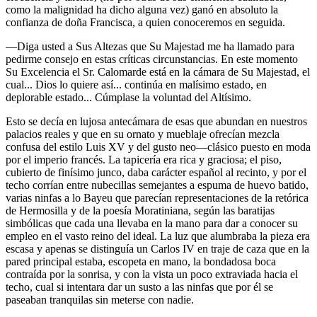
como la malignidad ha dicho alguna vez) ganó en absoluto la
confianza de doña Francisca, a quien conoceremos en seguida.
—Diga usted a Sus Altezas que Su Majestad me ha llamado para
pedirme consejo en estas críticas circunstancias. En este momento
Su Excelencia el Sr. Calomarde está en la cámara de Su Majestad, el
cual... Dios lo quiere así... continúa en malísimo estado, en
deplorable estado... Cúmplase la voluntad del Altísimo.
Esto se decía en lujosa antecámara de esas que abundan en nuestros
palacios reales y que en su ornato y mueblaje ofrecían mezcla
confusa del estilo Luis XV y del gusto neo—clásico puesto en moda
por el imperio francés. La tapicería era rica y graciosa; el piso,
cubierto de finísimo junco, daba carácter español al recinto, y por el
techo corrían entre nubecillas semejantes a espuma de huevo batido,
varias ninfas a lo Bayeu que parecían representaciones de la retórica
de Hermosilla y de la poesía Moratiniana, según las baratijas
simbólicas que cada una llevaba en la mano para dar a conocer su
empleo en el vasto reino del ideal. La luz que alumbraba la pieza era
escasa y apenas se distinguía un Carlos IV en traje de caza que en la
pared principal estaba, escopeta en mano, la bondadosa boca
contraída por la sonrisa, y con la vista un poco extraviada hacia el
techo, cual si intentara dar un susto a las ninfas que por él se
paseaban tranquilas sin meterse con nadie.