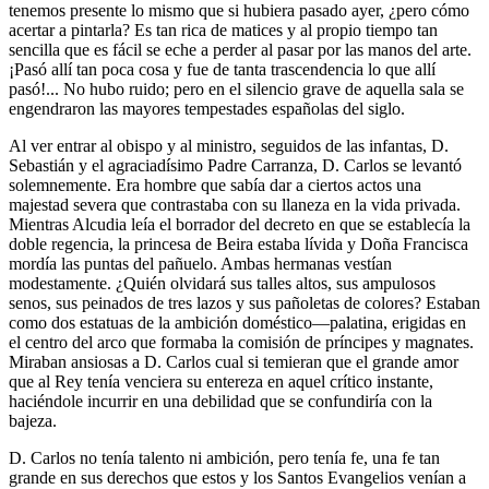
tenemos presente lo mismo que si hubiera pasado ayer, ¿pero cómo
acertar a pintarla? Es tan rica de matices y al propio tiempo tan
sencilla que es fácil se eche a perder al pasar por las manos del arte.
¡Pasó allí tan poca cosa y fue de tanta trascendencia lo que allí
pasó!... No hubo ruido; pero en el silencio grave de aquella sala se
engendraron las mayores tempestades españolas del siglo.
Al ver entrar al obispo y al ministro, seguidos de las infantas, D.
Sebastián y el agraciadísimo Padre Carranza, D. Carlos se levantó
solemnemente. Era hombre que sabía dar a ciertos actos una
majestad severa que contrastaba con su llaneza en la vida privada.
Mientras Alcudia leía el borrador del decreto en que se establecía la
doble regencia, la princesa de Beira estaba lívida y Doña Francisca
mordía las puntas del pañuelo. Ambas hermanas vestían
modestamente. ¿Quién olvidará sus talles altos, sus ampulosos
senos, sus peinados de tres lazos y sus pañoletas de colores? Estaban
como dos estatuas de la ambición doméstico—palatina, erigidas en
el centro del arco que formaba la comisión de príncipes y magnates.
Miraban ansiosas a D. Carlos cual si temieran que el grande amor
que al Rey tenía venciera su entereza en aquel crítico instante,
haciéndole incurrir en una debilidad que se confundiría con la
bajeza.
D. Carlos no tenía talento ni ambición, pero tenía fe, una fe tan
grande en sus derechos que estos y los Santos Evangelios venían a