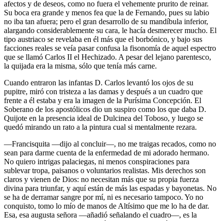
afectos y de deseos, como no fuera el vehemente prurito de reinar.
Su boca era grande y menos fea que la de Fernando, pues su labio
no iba tan afuera; pero el gran desarrollo de su mandíbula inferior,
alargando considerablemente su cara, le hacía desmerecer mucho. El
tipo austriaco se revelaba en él más que el borbónico, y bajo sus
facciones reales se veía pasar confusa la fisonomía de aquel espectro
que se llamó Carlos II el Hechizado. A pesar del lejano parentesco,
la quijada era la misma, sólo que tenía más carne.
Cuando entraron las infantas D. Carlos levantó los ojos de su
pupitre, miró con tristeza a las damas y después a un cuadro que
frente a él estaba y era la imagen de la Purísima Concepción. El
Soberano de los apostólicos dio un suspiro como los que daba D.
Quijote en la presencia ideal de Dulcinea del Toboso, y luego se
quedó mirando un rato a la pintura cual si mentalmente rezara.
—Francisquita —dijo al concluir—, no me traigas recados, como no
sean para darme cuenta de la enfermedad de mi adorado hermano.
No quiero intrigas palaciegas, ni menos conspiraciones para
sublevar tropa, paisanos o voluntarios realistas. Mis derechos son
claros y vienen de Dios: no necesitan más que su propia fuerza
divina para triunfar, y aquí están de más las espadas y bayonetas. No
se ha de derramar sangre por mí, ni es necesario tampoco. Yo no
conquisto, tomo lo mío de manos de Altísimo que me lo ha de dar.
Esa, esa augusta señora —añadió señalando el cuadro—, es la