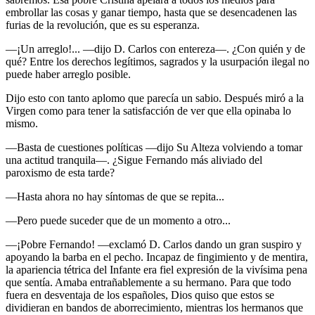
embrollar las cosas y ganar tiempo, hasta que se desencadenen las
furias de la revolución, que es su esperanza.
—¡Un arreglo!... —dijo D. Carlos con entereza—. ¿Con quién y de
qué? Entre los derechos legítimos, sagrados y la usurpación ilegal no
puede haber arreglo posible.
Dijo esto con tanto aplomo que parecía un sabio. Después miró a la
Virgen como para tener la satisfacción de ver que ella opinaba lo
mismo.
—Basta de cuestiones políticas —dijo Su Alteza volviendo a tomar
una actitud tranquila—. ¿Sigue Fernando más aliviado del
paroxismo de esta tarde?
—Hasta ahora no hay síntomas de que se repita...
—Pero puede suceder que de un momento a otro...
—¡Pobre Fernando! —exclamó D. Carlos dando un gran suspiro y
apoyando la barba en el pecho. Incapaz de fingimiento y de mentira,
la apariencia tétrica del Infante era fiel expresión de la vivísima pena
que sentía. Amaba entrañablemente a su hermano. Para que todo
fuera en desventaja de los españoles, Dios quiso que estos se
dividieran en bandos de aborrecimiento, mientras los hermanos que