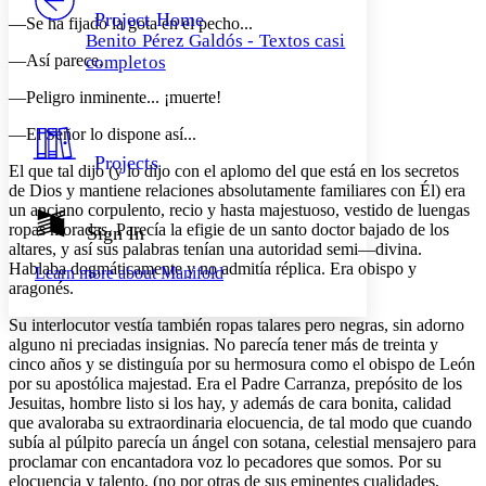
Others
Decrease font size
Increase font size
Project Home
—Se ha fijado la gota en el pecho...
Benito Pérez Galdós - Textos casi
Decrease font size
Increase font size
—Así parece.
completos
Your highlights
Color Scheme
—Peligro inminente... ¡muerte!
Resources
Light
—El Señor lo dispone así...
Projects
El que tal dijo (y lo dijo con el aplomo del que está en los secretos
Dark
Show all
de Dios y mantiene relaciones absolutamente familiares con Él) era
Annotation contrast
un anciano corpulento, recio y hasta majestuoso, vestido de luengas
Show all
Hide all
ropas moradas. Parecía la efigie de un santo doctor bajado de los
Sign In
Low
abc
altares, y así sus palabras tenían una autoridad semi—divina.
High
abc
Hablaba dogmáticamente y no admitía réplica. Era obispo y
Learn more about
Manifold
aragonés.
Margins
Su interlocutor vestía también ropas talares pero negras, sin adorno
alguno ni preciadas insignias. No parecía tener más de treinta y
cinco años y se distinguía por su hermosura como el obispo de León
por su apostólica majestad. Era el Padre Carranza, prepósito de los
Increase text margins
Decrease text margins
Jesuitas, hombre listo si los hay, y además de cara bonita, calidad
que avaloraba su extraordinaria elocuencia, de tal modo que cuando
subía al púlpito parecía un ángel con sotana, celestial mensajero para
Reset to Defaults
proclamar con encantadora voz lo pecadores que somos. Por su
elocuencia y talento, (no por otras de sus eminentes cualidades,