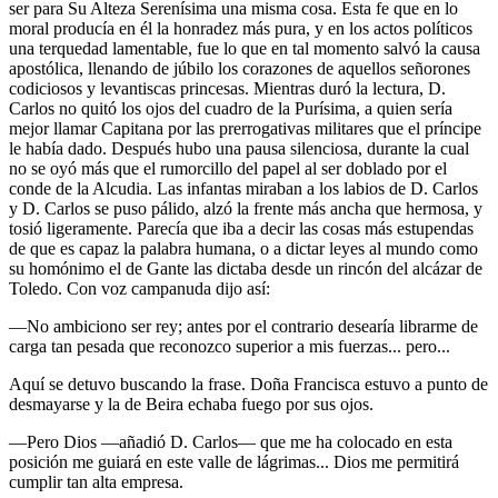
ser para Su Alteza Serenísima una misma cosa. Esta fe que en lo
moral producía en él la honradez más pura, y en los actos políticos
una terquedad lamentable, fue lo que en tal momento salvó la causa
apostólica, llenando de júbilo los corazones de aquellos señorones
codiciosos y levantiscas princesas. Mientras duró la lectura, D.
Carlos no quitó los ojos del cuadro de la Purísima, a quien sería
mejor llamar Capitana por las prerrogativas militares que el príncipe
le había dado. Después hubo una pausa silenciosa, durante la cual
no se oyó más que el rumorcillo del papel al ser doblado por el
conde de la Alcudia. Las infantas miraban a los labios de D. Carlos
y D. Carlos se puso pálido, alzó la frente más ancha que hermosa, y
tosió ligeramente. Parecía que iba a decir las cosas más estupendas
de que es capaz la palabra humana, o a dictar leyes al mundo como
su homónimo el de Gante las dictaba desde un rincón del alcázar de
Toledo. Con voz campanuda dijo así:
—No ambiciono ser rey; antes por el contrario desearía librarme de
carga tan pesada que reconozco superior a mis fuerzas... pero...
Aquí se detuvo buscando la frase. Doña Francisca estuvo a punto de
desmayarse y la de Beira echaba fuego por sus ojos.
—Pero Dios —añadió D. Carlos— que me ha colocado en esta
posición me guiará en este valle de lágrimas... Dios me permitirá
cumplir tan alta empresa.