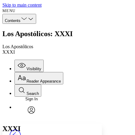
Skip to main content
MENU
Contents
Los Apostólicos: XXXI
Los Apostólicos
XXXI
Visibility
Reader Appearance
Search
Sign In
Annotations
Enter search criteria
Execute s
Font
Search within:
Font style
CHAPTER
avatar
Yours
Serif
Sans-serif
TEXT
XXXI
PROJECT