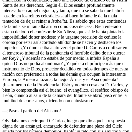
Santa de sus derechos. Según él, Dios estaba profundamente
interesado en aquel negocio, y tanto, que no se sabe lo que habría
pasado en los reinos celestiales si al buen Infante le da la mala
tentación de dejar reinar a
Isabelita
. Es sabido que estas contiendas
de familia se miran allá arriba como cosa de casa. Bien enterado
estaba de todo el confesor de Su Alteza, que así le había pintado la
imposibilidad de ser modesto y la urgente precisión de ceñirse la
corona por estar así acordado allí donde se hacen y deshacen los
imperios. ¿Y cómo se iba a atrever el pobre D. Carlos a confesar en
el temeroso tribunal de la penitencia el horrible delito de no querer
ser Rey? ¿Y además no estaba de por medio la infeliz España a
quien Dios no podía abandonar? ¿Y qué era el príncipe más que el
instrumento de Dios, protector decidido en todos tiempos de nuestra
nación con preferencia a todas las demás que ocupan la interesante
Europa, la América lozana, la negra África y el Asia opulenta?
¡Instrumento de la Providencia! Esto y no otra cosa era D. Carlos, y
bien lo comprendía así el bueno, el evangélico, el seráfico obispo de
León, cuando al salir de la cámara del Infante se abrió paso entre la
multitud de cortesanos, diciendo con entusiasmo:
—¡Paso al partido del Altísimo!
Olvidábamos decir que D. Carlos, luego que dio aquella respuesta
digna de un arcángel, encargado de defender una plaza del Cielo
sitiada por los pícaros demonios, habló un rato con sus amigos y con