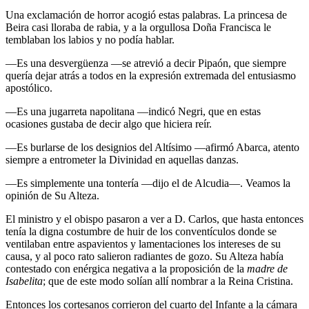
Una exclamación de horror acogió estas palabras. La princesa de
Beira casi lloraba de rabia, y a la orgullosa Doña Francisca le
temblaban los labios y no podía hablar.
—Es una desvergüenza —se atrevió a decir Pipaón, que siempre
quería dejar atrás a todos en la expresión extremada del entusiasmo
apostólico.
—Es una jugarreta napolitana —indicó Negri, que en estas
ocasiones gustaba de decir algo que hiciera reír.
—Es burlarse de los designios del Altísimo —afirmó Abarca, atento
siempre a entrometer la Divinidad en aquellas danzas.
—Es simplemente una tontería —dijo el de Alcudia—. Veamos la
opinión de Su Alteza.
El ministro y el obispo pasaron a ver a D. Carlos, que hasta entonces
tenía la digna costumbre de huir de los conventículos donde se
ventilaban entre aspavientos y lamentaciones los intereses de su
causa, y al poco rato salieron radiantes de gozo. Su Alteza había
contestado con enérgica negativa a la proposición de la
madre de
Isabelita
; que de este modo solían allí nombrar a la Reina Cristina.
Entonces los cortesanos corrieron del cuarto del Infante a la cámara