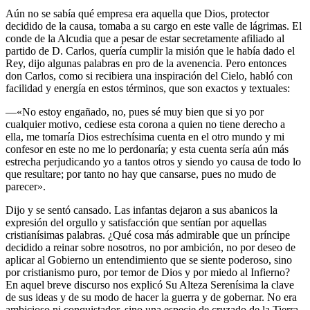
Aún no se sabía qué empresa era aquella que Dios, protector
decidido de la causa, tomaba a su cargo en este valle de lágrimas. El
conde de la Alcudia que a pesar de estar secretamente afiliado al
partido de D. Carlos, quería cumplir la misión que le había dado el
Rey, dijo algunas palabras en pro de la avenencia. Pero entonces
don Carlos, como si recibiera una inspiración del Cielo, habló con
facilidad y energía en estos términos, que son exactos y textuales:
—«No estoy engañado, no, pues sé muy bien que si yo por
cualquier motivo, cediese esta corona a quien no tiene derecho a
ella, me tomaría Dios estrechísima cuenta en el otro mundo y mi
confesor en este no me lo perdonaría; y esta cuenta sería aún más
estrecha perjudicando yo a tantos otros y siendo yo causa de todo lo
que resultare; por tanto no hay que cansarse, pues no mudo de
parecer».
Dijo y se sentó cansado. Las infantas dejaron a sus abanicos la
expresión del orgullo y satisfacción que sentían por aquellas
cristianísimas palabras. ¿Qué cosa más admirable que un príncipe
decidido a reinar sobre nosotros, no por ambición, no por deseo de
aplicar al Gobierno un entendimiento que se siente poderoso, sino
por cristianismo puro, por temor de Dios y por miedo al Infierno?
En aquel breve discurso nos explicó Su Alteza Serenísima la clave
de sus ideas y de su modo de hacer la guerra y de gobernar. No era
ambicioso ni conquistador, sino una especie de cruzado de la Tierra