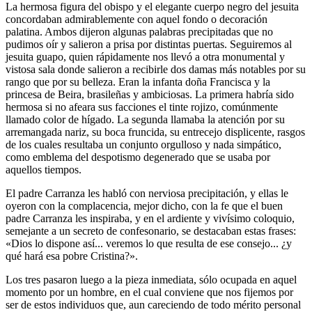
La hermosa figura del obispo y el elegante cuerpo negro del jesuita
concordaban admirablemente con aquel fondo o decoración
palatina. Ambos dijeron algunas palabras precipitadas que no
pudimos oír y salieron a prisa por distintas puertas. Seguiremos al
jesuita guapo, quien rápidamente nos llevó a otra monumental y
vistosa sala donde salieron a recibirle dos damas más notables por su
rango que por su belleza. Eran la infanta doña Francisca y la
princesa de Beira, brasileñas y ambiciosas. La primera habría sido
hermosa si no afeara sus facciones el tinte rojizo, comúnmente
llamado color de hígado. La segunda llamaba la atención por su
arremangada nariz, su boca fruncida, su entrecejo displicente, rasgos
de los cuales resultaba un conjunto orgulloso y nada simpático,
como emblema del despotismo degenerado que se usaba por
aquellos tiempos.
El padre Carranza les habló con nerviosa precipitación, y ellas le
oyeron con la complacencia, mejor dicho, con la fe que el buen
padre Carranza les inspiraba, y en el ardiente y vivísimo coloquio,
semejante a un secreto de confesonario, se destacaban estas frases:
«Dios lo dispone así... veremos lo que resulta de ese consejo... ¿y
qué hará esa pobre Cristina?».
Los tres pasaron luego a la pieza inmediata, sólo ocupada en aquel
momento por un hombre, en el cual conviene que nos fijemos por
ser de estos individuos que, aun careciendo de todo mérito personal