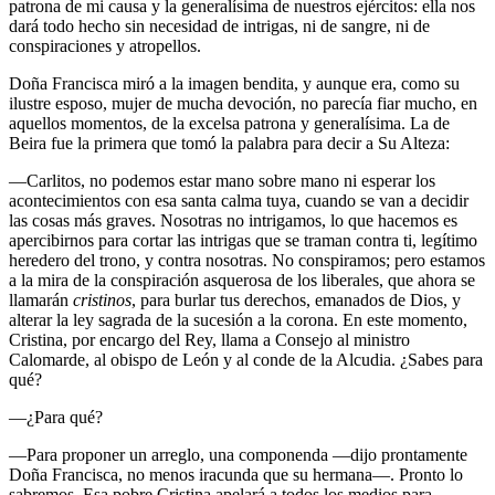
patrona de mi causa y la generalísima de nuestros ejércitos: ella nos
dará todo hecho sin necesidad de intrigas, ni de sangre, ni de
conspiraciones y atropellos.
Doña Francisca miró a la imagen bendita, y aunque era, como su
ilustre esposo, mujer de mucha devoción, no parecía fiar mucho, en
aquellos momentos, de la excelsa patrona y generalísima. La de
Beira fue la primera que tomó la palabra para decir a Su Alteza:
—Carlitos, no podemos estar mano sobre mano ni esperar los
acontecimientos con esa santa calma tuya, cuando se van a decidir
las cosas más graves. Nosotras no intrigamos, lo que hacemos es
apercibirnos para cortar las intrigas que se traman contra ti, legítimo
heredero del trono, y contra nosotras. No conspiramos; pero estamos
a la mira de la conspiración asquerosa de los liberales, que ahora se
llamarán
cristinos
, para burlar tus derechos, emanados de Dios, y
alterar la ley sagrada de la sucesión a la corona. En este momento,
Cristina, por encargo del Rey, llama a Consejo al ministro
Calomarde, al obispo de León y al conde de la Alcudia. ¿Sabes para
qué?
—¿Para qué?
—Para proponer un arreglo, una componenda —dijo prontamente
Doña Francisca, no menos iracunda que su hermana—. Pronto lo
sabremos. Esa pobre Cristina apelará a todos los medios para