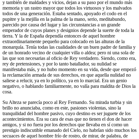
y también de maldades y vicios, dejan a su paso por el mundo más
memoria y un rastro mayor que todos los virtuosos y los malvados
todos de una generación. Estaba sentado, apoyado el codo en el
pupitre y la mejilla en la palma de la mano, serio, meditabundo,
parecido por causa del lugar y las circunstancias a un grande
emperador de cuyos planes y designios depende la suerte de toda la
tierra. Y la de España dependía entonces de aquel hombre
extraordinariamente pequeño para colocado en las alturas de la
monarquía. Tenía todas las cualidades de un buen padre de familia y
de un honrado vecino de cualquier villa o aldea; pero ni una sola de
las que son necesarias al oficio de Rey verdadero. Siendo, como era,
rey de pretensiones, y por lo tanto batallador, su nulidad se
manifestaba más, y no hubo momento en su vida, desde que empezó
la reclamación armada de sus derechos, en que aquella nulidad no
saliese a relucir, ya en lo político, ya en lo marcial. Era un genio
negativo, o hablando familiarmente, no valía para maldita de Dios la
cosa.
Su Alteza se parecía poco al Rey Fernando. Su mirada turbia y sin
brillo no anunciaba, como en este, pasiones violentas, sino la
tranquilidad del hombre pasivo, cuyo destino es ser juguete de los
acontecimientos. Era su cara de esas que no tienen el don de hacer
amigos, y si no fuera por los derechos que llevaba en sí como un
prestigio indiscutible emanado del Cielo, no habrían sido muchos los
secuaces de aquel hombre frío de rostro, de mirar, de palabra, de