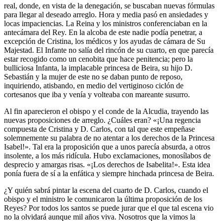
real, donde, en vista de la denegación, se buscaban nuevas fórmulas
para llegar al deseado arreglo. Hora y media pasó en ansiedades y
locas impaciencias. La Reina y los ministros conferenciaban en la
antecámara del Rey. En la alcoba de este nadie podía penetrar, a
excepción de Cristina, los médicos y los ayudas de cámara de Su
Majestad. El Infante no salía del rincón de su cuarto, en que parecía
estar recogido como un cenobita que hace penitencia; pero la
bulliciosa Infanta, la implacable princesa de Beira, su hijo D.
Sebastián y la mujer de este no se daban punto de reposo,
inquiriendo, atisbando, en medio del vertiginoso ciclón de
cortesanos que iba y venía y volteaba con mareante susurro.
Al fin aparecieron el obispo y el conde de la Alcudia, trayendo las
nuevas proposiciones de arreglo. ¿Cuáles eran? «¡Una regencia
compuesta de Cristina y D. Carlos, con tal que este empeñase
solemnemente su palabra de no atentar a los derechos de la Princesa
Isabel!». Tal era la proposición que a unos parecía absurda, a otros
insolente, a los más ridícula. Hubo exclamaciones, monosílabos de
desprecio y amargas risas. «¡Los derechos de Isabelita!». Esta idea
ponía fuera de sí a la enfática y siempre hinchada princesa de Beira.
¿Y quién sabrá pintar la escena del cuarto de D. Carlos, cuando el
obispo y el ministro le comunicaron la última proposición de los
Reyes? Por todos los santos se puede jurar que el que tal escena vio
no la olvidará aunque mil años viva. Nosotros que la vimos la