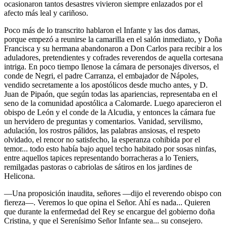
ocasionaron tantos desastres vivieron siempre enlazados por el
afecto más leal y cariñoso.
Poco más de lo transcrito hablaron el Infante y las dos damas,
porque empezó a reunirse la camarilla en el salón inmediato, y Doña
Francisca y su hermana abandonaron a Don Carlos para recibir a los
aduladores, pretendientes y cofrades reverendos de aquella cortesana
intriga. En poco tiempo llenose la cámara de personajes diversos, el
conde de Negri, el padre Carranza, el embajador de Nápoles,
vendido secretamente a los apostólicos desde mucho antes, y D.
Juan de Pipaón, que según todas las apariencias, representaba en el
seno de la comunidad apostólica a Calomarde. Luego aparecieron el
obispo de León y el conde de la Alcudia, y entonces la cámara fue
un hervidero de preguntas y comentarios. Vanidad, servilismo,
adulación, los rostros pálidos, las palabras ansiosas, el respeto
olvidado, el rencor no satisfecho, la esperanza cohibida por el
temor... todo esto había bajo aquel techo habitado por sosas ninfas,
entre aquellos tapices representando borracheras a lo Teniers,
remilgadas pastoras o cabriolas de sátiros en los jardines de
Helicona.
—Una proposición inaudita, señores —dijo el reverendo obispo con
fiereza—. Veremos lo que opina el Señor. Ahí es nada... Quieren
que durante la enfermedad del Rey se encargue del gobierno doña
Cristina, y que el Serenísimo Señor Infante sea... su consejero.