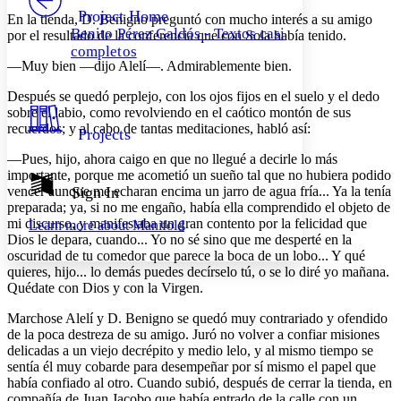
Others
Decrease font size
Increase font size
Project Home
En la tienda, D. Benigno preguntó con mucho interés a su amigo
Benito Pérez Galdós - Textos casi
por el resultado de la conferencia que con Sola había tenido.
Decrease font size
Increase font size
completos
Your highlights
—Muy bien —dijo Alelí—. Admirablemente bien.
Color Scheme
Después se quedó perplejo, con los ojos fijos en el suelo y el dedo
Resources
Light
sobre el labio, como revolviendo en el caótico montón de sus
recuerdos; y al cabo de tantas meditaciones, habló así:
Projects
Dark
Show all
—Pues, hijo, ahora caigo en que no llegué a decirle lo más
Annotation contrast
importante, porque me acometió un sueño tal que no hubiera podido
Show all
Hide all
vencer aunque me echaran encima un jarro de agua fría... Ya la tenía
Sign In
Low
abc
preparada; ya, si no me engaño, había ella comprendido el objeto de
High
abc
mi discurso, y manifestaba un gran contento por la felicidad que
Learn more about
Manifold
Margins
Dios le depara, cuando... Yo no sé sino que me desperté en la
oscuridad de tu comedor que parece la boca de un lobo... Y qué
quieres, hijo... lo demás puedes decírselo tú, o se lo diré yo mañana.
Quédate con Dios y con la Virgen.
Marchose Alelí y D. Benigno se quedó muy contrariado y ofendido
Increase text margins
Decrease text margins
de la poca destreza de su amigo. Juró no volver a confiar misiones
delicadas a un viejo decrépito y medio lelo, y al mismo tiempo se
sentía él muy cobarde para desempeñar por sí mismo el papel que
Reset to Defaults
había confiado al otro. Cuando subió, después de cerrar la tienda, en
compañía de Juan Jacobo que había entrado de la calle con un