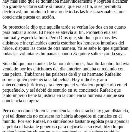
hay más sino que se dominaba maravillosamente y lograba alcanzar
tan grande victoria sobre sí misma, que era al fin, si es permitido
decirlo así, un producto humano de todas las ideas razonables, una
conciencia puesta en acción.
Su protector le dijo que aquella tarde se verían los dos en su cuarto
para hablar a solas. El héroe se atrevía al fin. Prometió ella ser
puntual y esperó la hora. Pero Dios que, sin duda por móviles
altísimos e inexplicables quería estorbar los honestos impulsos del
héroe, dispuso las cosas de otra manera. Ya se sabe lo que significan
todas las voluntades humanas cuando
Él
quiere salirse con la suya.
Sucedió que poco antes de la hora de comer, Juanito Jacobo, todavía
vendado por los chichones del día anterior, andaba enredando con
una pelota. Trabáronse las palabras de él y su hermano Rafaelito
sobre a quién pertenecía la tal pelota. Hay indicios y aun
antecedentes jurídicos para creer que el verdadero propietario era el
pequeñuelo, y así debió de sentirlo en su conciencia Rafael; que
tanto imperio tiene la justicia en la conciencia humana aunque sea
conciencia en agraz.
Pero de reconocerlo en la conciencia a declararlo hay gran distancia,
y si tal distancia no existiera no habría abogados ni curiales en el
mundo. Por eso Rafael, no sintiéndose bastante egoísta para apandar
la pelota ni bastante generoso para dejársela a su rival, hizo lo que
suelen hacer los chicos en estas contiendas, es a saber: cogió la