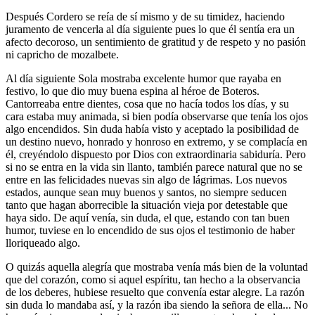
Después Cordero se reía de sí mismo y de su timidez, haciendo
juramento de vencerla al día siguiente pues lo que él sentía era un
afecto decoroso, un sentimiento de gratitud y de respeto y no pasión
ni capricho de mozalbete.
Al día siguiente Sola mostraba excelente humor que rayaba en
festivo, lo que dio muy buena espina al héroe de Boteros.
Cantorreaba entre dientes, cosa que no hacía todos los días, y su
cara estaba muy animada, si bien podía observarse que tenía los ojos
algo encendidos. Sin duda había visto y aceptado la posibilidad de
un destino nuevo, honrado y honroso en extremo, y se complacía en
él, creyéndolo dispuesto por Dios con extraordinaria sabiduría. Pero
si no se entra en la vida sin llanto, también parece natural que no se
entre en las felicidades nuevas sin algo de lágrimas. Los nuevos
estados, aunque sean muy buenos y santos, no siempre seducen
tanto que hagan aborrecible la situación vieja por detestable que
haya sido. De aquí venía, sin duda, el que, estando con tan buen
humor, tuviese en lo encendido de sus ojos el testimonio de haber
lloriqueado algo.
O quizás aquella alegría que mostraba venía más bien de la voluntad
que del corazón, como si aquel espíritu, tan hecho a la observancia
de los deberes, hubiese resuelto que convenía estar alegre. La razón
sin duda lo mandaba así, y la razón iba siendo la señora de ella... No