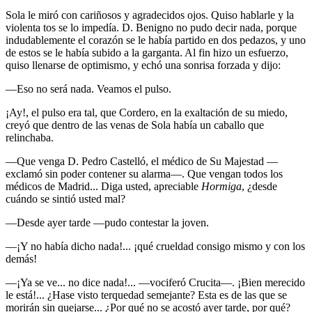
Sola le miró con cariñosos y agradecidos ojos. Quiso hablarle y la
violenta tos se lo impedía. D. Benigno no pudo decir nada, porque
indudablemente el corazón se le había partido en dos pedazos, y uno
de estos se le había subido a la garganta. Al fin hizo un esfuerzo,
quiso llenarse de optimismo, y echó una sonrisa forzada y dijo:
—Eso no será nada. Veamos el pulso.
¡Ay!, el pulso era tal, que Cordero, en la exaltación de su miedo,
creyó que dentro de las venas de Sola había un caballo que
relinchaba.
—Que venga D. Pedro Castelló, el médico de Su Majestad —
exclamó sin poder contener su alarma—. Que vengan todos los
médicos de Madrid... Diga usted, apreciable
Hormiga
, ¿desde
cuándo se sintió usted mal?
—Desde ayer tarde —pudo contestar la joven.
—¡Y no había dicho nada!... ¡qué crueldad consigo mismo y con los
demás!
—¡Ya se ve... no dice nada!... —vociferó Crucita—. ¡Bien merecido
le está!... ¿Hase visto terquedad semejante? Esta es de las que se
morirán sin quejarse... ¿Por qué no se acostó ayer tarde, por qué?