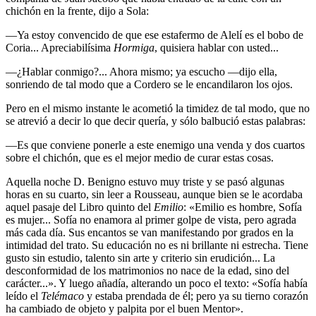
chichón en la frente, dijo a Sola:
—Ya estoy convencido de que ese estafermo de Alelí es el bobo de
Coria... Apreciabilísima
Hormiga
, quisiera hablar con usted...
—¿Hablar conmigo?... Ahora mismo; ya escucho —dijo ella,
sonriendo de tal modo que a Cordero se le encandilaron los ojos.
Pero en el mismo instante le acometió la timidez de tal modo, que no
se atrevió a decir lo que decir quería, y sólo balbució estas palabras:
—Es que conviene ponerle a este enemigo una venda y dos cuartos
sobre el chichón, que es el mejor medio de curar estas cosas.
Aquella noche D. Benigno estuvo muy triste y se pasó algunas
horas en su cuarto, sin leer a Rousseau, aunque bien se le acordaba
aquel pasaje del Libro quinto del
Emilio
: «Emilio es hombre, Sofía
es mujer... Sofía no enamora al primer golpe de vista, pero agrada
más cada día. Sus encantos se van manifestando por grados en la
intimidad del trato. Su educación no es ni brillante ni estrecha. Tiene
gusto sin estudio, talento sin arte y criterio sin erudición... La
desconformidad de los matrimonios no nace de la edad, sino del
carácter...». Y luego añadía, alterando un poco el texto: «Sofía había
leído el
Telémaco
y estaba prendada de él; pero ya su tierno corazón
ha cambiado de objeto y palpita por el buen Mentor».