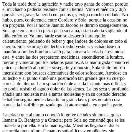
Toda la tarde duró la agitación y nadie tuvo ganas de comer, porque
el muchacho padecía bastante con su herida. Vino el médico y dijo
que sin ser grave, la herida era penosa, y exigía mucho cuidado. No
hubo, pues, conferencia entre Cordero y Sola, porque la ocasión no
era propicia. Por la noche Juanito Jacobo se durmió sosegadamente.
Sola que en la misma pieza puso su cama, estaba alerta vigilando al
niño enfermo. Ya muy tarde este se despertó intranquilo,
calenturiento, pidiendo de beber y quejándose de dolores en todo el
cuerpo. Sola se arrojó del lecho, medio vestida, y echándose un
mantón sobre los hombros salió para llamar a la criada. Levantose
esta, y entre las dos prepararon medicinas, encendieron la lumbre,
fueron y vinieron por los helados pasillos. A la madrugada cuando el
chico se durmió al parecer sosegado y repuesto, Sola sintió un frío
intensísimo con bruscas alternativas de calor sofocante. Arrojose en
su lecho y al punto sintió una postración tan grande que su cuerpo
parecía de plomo. La respiración érale a cada instante más difícil, y
no podía resistir el agudo dolor de las sienes. La tos seca y profunda
añadía una molestia más a tantas molestias y en su costado derecho
le habían seguramente clavado un gran clavo, pues no otra cosa
parecía la insufrible punzada que la atormentaba en aquella parte.
La criada que al punto conoció lo grave de tales síntomas, quiso
llamar a D. Benigno y a Crucita; pero Sola no consintió que se les
molestara por ella. Era la madrugada. Mientras llegaba el día la
alcarreña preparó no sé cuántos sudoríficos y emolientes, sin