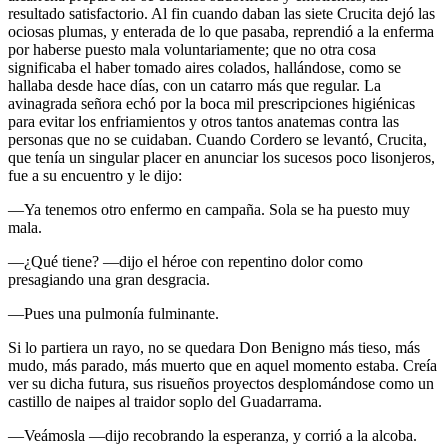
resultado satisfactorio. Al fin cuando daban las siete Crucita dejó las
ociosas plumas, y enterada de lo que pasaba, reprendió a la enferma
por haberse puesto mala voluntariamente; que no otra cosa
significaba el haber tomado aires colados, hallándose, como se
hallaba desde hace días, con un catarro más que regular. La
avinagrada señora echó por la boca mil prescripciones higiénicas
para evitar los enfriamientos y otros tantos anatemas contra las
personas que no se cuidaban. Cuando Cordero se levantó, Crucita,
que tenía un singular placer en anunciar los sucesos poco lisonjeros,
fue a su encuentro y le dijo:
—Ya tenemos otro enfermo en campaña. Sola se ha puesto muy
mala.
—¿Qué tiene? —dijo el héroe con repentino dolor como
presagiando una gran desgracia.
—Pues una pulmonía fulminante.
Si lo partiera un rayo, no se quedara Don Benigno más tieso, más
mudo, más parado, más muerto que en aquel momento estaba. Creía
ver su dicha futura, sus risueños proyectos desplomándose como un
castillo de naipes al traidor soplo del Guadarrama.
—Veámosla —dijo recobrando la esperanza, y corrió a la alcoba.