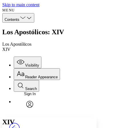
Skip to main content
MENU
Contents
Los Apostólicos: XIV
Los Apostólicos
XIV
Visibility
Reader Appearance
Search
Sign In
Annotations
Enter search criteria
Execute s
Font
Search within:
Font style
CHAPTER
avatar
Yours
Serif
Sans-serif
TEXT
XIV
PROJECT