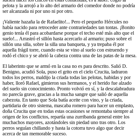
pelota y la arrojó a lo alto del armario del comedor donde no podría
ser alcanzada ni por uno ni por otro.
¡Valiente hazaña la de Rafaelito!... Pero el pequeño Hércules no
había nacido para retroceder ante contrariedades tan tontas. ¡Bonito
genio tenía él para acobardarse porque el techo esté más alto que el
suelo!... Arrastró el sillón hasta acercarlo al armario; puso sobre el
sillón una silla, sobre la silla una banqueta, y ya trepaba él por
aquella frágil torre, cuando esta se vino al suelo con estruendo y
rodó el chico y se abrió la cabeza contra una de las patas de la mesa.
El laberinto que se armó en la casa no es para descrito. Salió D.
Benigno, acudió Sola, puso el grito en el cielo Crucita, ladraron
todos los perros, maldijo la criada todas las pelotas, habidas y por
haber, lloró Rafael, gimieron sus hermanos, y el herido fue alzado
del suelo sin conocimiento. Pronto volvió en sí, y la descalabradura
no parecía grave, gracias a la mucha sangre que salió de aquella
cabezota. En tanto que Sola batía aceite con vino, y la criada,
partidaria de otro sistema, mascaba romero para hacer un emplasto,
doña Crucita que en todas estas ocasiones se remontaba siempre al
origen de los conflictos, repartía una zurribanda general entre los
muchachos mayores, azotándoles sin piedad uno tras otro. Los
perros seguían chillando y hasta la cotorra tuvo algo que decir
acerca de tan memorable suceso.