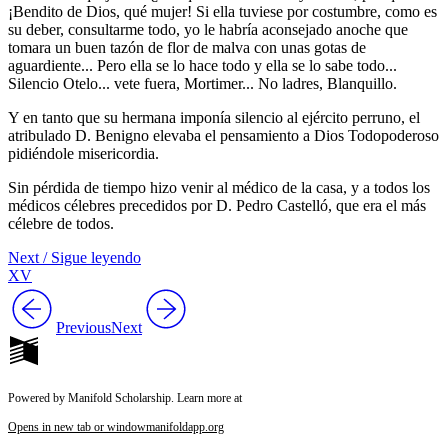
¡Bendito de Dios, qué mujer! Si ella tuviese por costumbre, como es
su deber, consultarme todo, yo le habría aconsejado anoche que
tomara un buen tazón de flor de malva con unas gotas de
aguardiente... Pero ella se lo hace todo y ella se lo sabe todo...
Silencio Otelo... vete fuera, Mortimer... No ladres, Blanquillo.
Y en tanto que su hermana imponía silencio al ejército perruno, el
atribulado D. Benigno elevaba el pensamiento a Dios Todopoderoso
pidiéndole misericordia.
Sin pérdida de tiempo hizo venir al médico de la casa, y a todos los
médicos célebres precedidos por D. Pedro Castelló, que era el más
célebre de todos.
Next / Sigue leyendo
XV
Previous
Next
Powered by Manifold Scholarship. Learn more at
Opens in new tab or window
manifoldapp.org