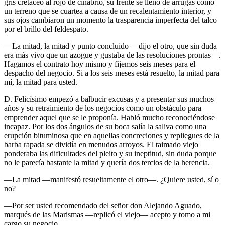
gris cretáceo al rojo de cinabrio, su frente se llenó de arrugas como
un terreno que se cuartea a causa de un recalentamiento interior, y
sus ojos cambiaron un momento la trasparencia imperfecta del talco
por el brillo del feldespato.
—La mitad, la mitad y punto concluido —dijo el otro, que sin duda
era más vivo que un azogue y gustaba de las resoluciones prontas—.
Hagamos el contrato hoy mismo y fijemos seis meses para el
despacho del negocio. Si a los seis meses está resuelto, la mitad para
mí, la mitad para usted.
D. Felicísimo empezó a balbucir excusas y a presentar sus muchos
años y su retraimiento de los negocios como un obstáculo para
emprender aquel que se le proponía. Habló mucho reconociéndose
incapaz. Por los dos ángulos de su boca salía la saliva como una
erupción bituminosa que en aquellas concreciones y repliegues de la
barba rapada se dividía en menudos arroyos. El taimado viejo
ponderaba las dificultades del pleito y su ineptitud, sin duda porque
no le parecía bastante la mitad y quería dos tercios de la herencia.
—La mitad —manifestó resueltamente el otro—. ¿Quiere usted, sí o
no?
—Por ser usted recomendado del señor don Alejando Aguado,
marqués de las Marismas —replicó el viejo— acepto y tomo a mi
cargo su negocio.