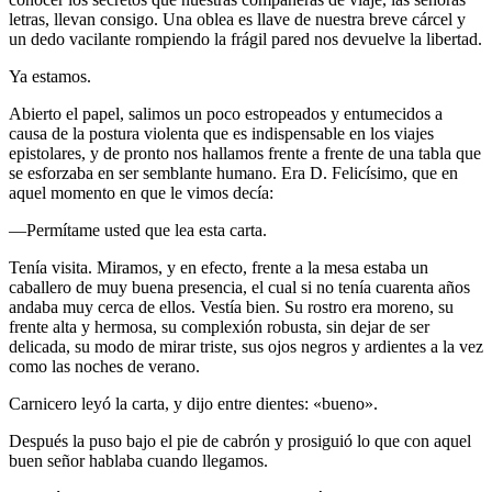
letras, llevan consigo. Una oblea es llave de nuestra breve cárcel y
un dedo vacilante rompiendo la frágil pared nos devuelve la libertad.
Ya estamos.
Abierto el papel, salimos un poco estropeados y entumecidos a
causa de la postura violenta que es indispensable en los viajes
epistolares, y de pronto nos hallamos frente a frente de una tabla que
se esforzaba en ser semblante humano. Era D. Felicísimo, que en
aquel momento en que le vimos decía:
—Permítame usted que lea esta carta.
Tenía visita. Miramos, y en efecto, frente a la mesa estaba un
caballero de muy buena presencia, el cual si no tenía cuarenta años
andaba muy cerca de ellos. Vestía bien. Su rostro era moreno, su
frente alta y hermosa, su complexión robusta, sin dejar de ser
delicada, su modo de mirar triste, sus ojos negros y ardientes a la vez
como las noches de verano.
Carnicero leyó la carta, y dijo entre dientes: «bueno».
Después la puso bajo el pie de cabrón y prosiguió lo que con aquel
buen señor hablaba cuando llegamos.