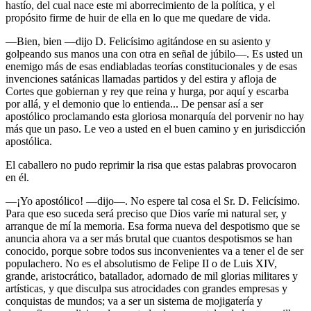
hastío, del cual nace este mi aborrecimiento de la política, y el
propósito firme de huir de ella en lo que me quedare de vida.
—Bien, bien —dijo D. Felicísimo agitándose en su asiento y
golpeando sus manos una con otra en señal de júbilo—. Es usted un
enemigo más de esas endiabladas teorías constitucionales y de esas
invenciones satánicas llamadas partidos y del estira y afloja de
Cortes que gobiernan y rey que reina y hurga, por aquí y escarba
por allá, y el demonio que lo entienda... De pensar así a ser
apostólico proclamando esta gloriosa monarquía del porvenir no hay
más que un paso. Le veo a usted en el buen camino y en jurisdicción
apostólica.
El caballero no pudo reprimir la risa que estas palabras provocaron
en él.
—¡Yo apostólico! —dijo—. No espere tal cosa el Sr. D. Felicísimo.
Para que eso suceda será preciso que Dios varíe mi natural ser, y
arranque de mí la memoria. Esa forma nueva del despotismo que se
anuncia ahora va a ser más brutal que cuantos despotismos se han
conocido, porque sobre todos sus inconvenientes va a tener el de ser
populachero. No es el absolutismo de Felipe II o de Luis XIV,
grande, aristocrático, batallador, adornado de mil glorias militares y
artísticas, y que disculpa sus atrocidades con grandes empresas y
conquistas de mundos; va a ser un sistema de mojigatería y