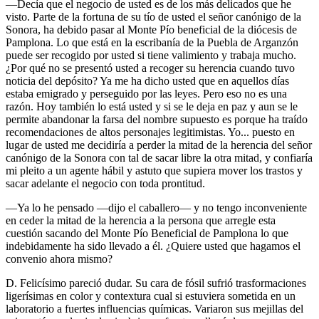
—Decía que el negocio de usted es de los más delicados que he
visto. Parte de la fortuna de su tío de usted el señor canónigo de la
Sonora, ha debido pasar al Monte Pío beneficial de la diócesis de
Pamplona. Lo que está en la escribanía de la Puebla de Arganzón
puede ser recogido por usted si tiene valimiento y trabaja mucho.
¿Por qué no se presentó usted a recoger su herencia cuando tuvo
noticia del depósito? Ya me ha dicho usted que en aquellos días
estaba emigrado y perseguido por las leyes. Pero eso no es una
razón. Hoy también lo está usted y si se le deja en paz y aun se le
permite abandonar la farsa del nombre supuesto es porque ha traído
recomendaciones de altos personajes legitimistas. Yo... puesto en
lugar de usted me decidiría a perder la mitad de la herencia del señor
canónigo de la Sonora con tal de sacar libre la otra mitad, y confiaría
mi pleito a un agente hábil y astuto que supiera mover los trastos y
sacar adelante el negocio con toda prontitud.
—Ya lo he pensado —dijo el caballero— y no tengo inconveniente
en ceder la mitad de la herencia a la persona que arregle esta
cuestión sacando del Monte Pío Beneficial de Pamplona lo que
indebidamente ha sido llevado a él. ¿Quiere usted que hagamos el
convenio ahora mismo?
D. Felicísimo pareció dudar. Su cara de fósil sufrió trasformaciones
ligerísimas en color y contextura cual si estuviera sometida en un
laboratorio a fuertes influencias químicas. Variaron sus mejillas del