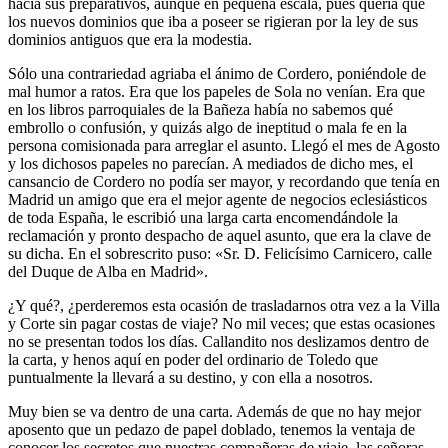
hacía sus preparativos, aunque en pequeña escala, pues quería que
los nuevos dominios que iba a poseer se rigieran por la ley de sus
dominios antiguos que era la modestia.
Sólo una contrariedad agriaba el ánimo de Cordero, poniéndole de
mal humor a ratos. Era que los papeles de Sola no venían. Era que
en los libros parroquiales de la Bañeza había no sabemos qué
embrollo o confusión, y quizás algo de ineptitud o mala fe en la
persona comisionada para arreglar el asunto. Llegó el mes de Agosto
y los dichosos papeles no parecían. A mediados de dicho mes, el
cansancio de Cordero no podía ser mayor, y recordando que tenía en
Madrid un amigo que era el mejor agente de negocios eclesiásticos
de toda España, le escribió una larga carta encomendándole la
reclamación y pronto despacho de aquel asunto, que era la clave de
su dicha. En el sobrescrito puso: «Sr. D. Felicísimo Carnicero, calle
del Duque de Alba en Madrid».
¿Y qué?, ¿perderemos esta ocasión de trasladarnos otra vez a la Villa
y Corte sin pagar costas de viaje? No mil veces; que estas ocasiones
no se presentan todos los días. Callandito nos deslizamos dentro de
la carta, y henos aquí en poder del ordinario de Toledo que
puntualmente la llevará a su destino, y con ella a nosotros.
Muy bien se va dentro de una carta. Además de que no hay mejor
aposento que un pedazo de papel doblado, tenemos la ventaja de
conocer los secretos que nuestras compañeras de viaje, las señoras