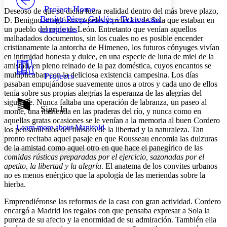
Others
Decrease font size
Increase font size
Project Home
Deseoso de que su dicha fuera realidad dentro del más breve plazo,
Benito Pérez Galdós - Textos casi
D. Benigno arregló sus papeles y pidió los de Sola que estaban en
Decrease font size
Increase font size
completos
un pueblo del reino de León. Entretanto que venían aquellos
Your highlights
malhadados documentos, sin los cuales no es posible encender
Color Scheme
cristianamente la antorcha de Himeneo, los futuros cónyuges vivían
Resources
en intimidad honesta y dulce, en una especie de luna de miel de la
Light
amistad, en pleno reinado de la paz doméstica, cuyos encantos se
multiplicaban con la deliciosa existencia campesina. Los días
Projects
Dark
pasaban empujándose suavemente unos a otros y cada uno de ellos
Show all
tenía sobre sus propias alegrías la esperanza de las alegrías del
Annotation contrast
siguiente. Nunca faltaba una operación de labranza, un paseo al
Show all
Hide all
Sign In
Low
abc
monte, una merienda en las praderas del río, y nunca como en
High
abc
aquellas gratas ocasiones se le venían a la memoria al buen Cordero
Learn more about
Manifold
los pensamientos del filósofo de la libertad y la naturaleza. Tan
Margins
pronto recitaba aquel pasaje en que Rousseau encomia las dulzuras
de la amistad como aquel otro en que hace el panegírico de las
comidas rústicas preparadas
por el ejercicio, sazonadas por el
apetito, la libertad y la alegría
. El anatema de los convites urbanos
no es menos enérgico que la apología de las meriendas sobre la
hierba.
Increase text margins
Decrease text margins
Emprendiéronse las reformas de la casa con gran actividad. Cordero
encargó a Madrid los regalos con que pensaba expresar a Sola la
Reset to Defaults
pureza de su afecto y la enormidad de su admiración. También ella