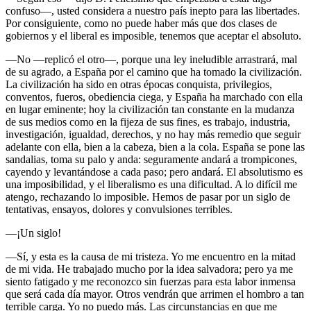
confuso—, usted considera a nuestro país inepto para las libertades.
Por consiguiente, como no puede haber más que dos clases de
gobiernos y el liberal es imposible, tenemos que aceptar el absoluto.
—No —replicó el otro—, porque una ley ineludible arrastrará, mal
de su agrado, a España por el camino que ha tomado la civilización.
La civilización ha sido en otras épocas conquista, privilegios,
conventos, fueros, obediencia ciega, y España ha marchado con ella
en lugar eminente; hoy la civilización tan constante en la mudanza
de sus medios como en la fijeza de sus fines, es trabajo, industria,
investigación, igualdad, derechos, y no hay más remedio que seguir
adelante con ella, bien a la cabeza, bien a la cola. España se pone las
sandalias, toma su palo y anda: seguramente andará a trompicones,
cayendo y levantándose a cada paso; pero andará. El absolutismo es
una imposibilidad, y el liberalismo es una dificultad. A lo difícil me
atengo, rechazando lo imposible. Hemos de pasar por un siglo de
tentativas, ensayos, dolores y convulsiones terribles.
—¡Un siglo!
—Sí, y esta es la causa de mi tristeza. Yo me encuentro en la mitad
de mi vida. He trabajado mucho por la idea salvadora; pero ya me
siento fatigado y me reconozco sin fuerzas para esta labor inmensa
que será cada día mayor. Otros vendrán que arrimen el hombro a tan
terrible carga. Yo no puedo más. Las circunstancias en que me