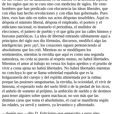
de los siglos que no se cura sino con medicina de siglos. He visto
hombres que han predicado con elocuencia las ideas liberales, que
con ellas han hecho revoluciones y con ellas han gobernado. Pues
bien, esos han sido en todos sus actos déspotas insufribles. Aquí es
déspota el ministro liberal, déspota el empleado, el portero y el
miliciano nacional; es tiranuelo el periodista, el muñidor de
elecciones, el juntero de pueblo y el que grita por las calles himnos y
bravatas patrióticas. La idea de libertad entrando súbitamente aquí a
principios del siglo nos dio fórmulas, discursos, modificó algo las
inteligencias; pero ¡ay!, los corazones siguen perteneciendo al
absolutismo que los crió. Mientras no se modifiquen los
sentimientos, mientras la envidia que aquí es como una segunda
naturaleza, no ceda su puesto al respeto mutuo, no habrá libertades.
Mientras el amor al trabajo no venza los bajos apetitos y el prurito de
vivir a costa ajena no habrá libertades. No habrá libertades mientras
no concluya lo que se llama sobriedad española que es la
holgazanería del cuerpo y del espíritu alimentada por la rutina;
porque las pasiones sanguinarias, la envidia, la ociosidad, el vivir de
limosna, el esperarlo todo del suelo fértil o de la piedad de los ricos,
el anhelo de someter al prójimo, la ambición de sueldo y de destinos
para tener alguien sobre quien machacar, no son más que las
distintas caras que toma el absolutismo, el cual se manifiesta según
las edades, ya servil y rastrero, ya levantisco y alborotado.
—Según eso —dijo D. Felicísimo que empezaba a estar algo