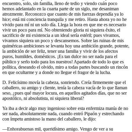
encuentro, solo, sin familia, lleno de tedio y viendo cuán poco
hemos adelantado en la cuarta parte de un siglo, me desaniman
atrozmente. Reconozco que cuanto de mis fuerzas dependía ya lo
hice; está mi conciencia tranquila y me retiro. Hasta ahora yo no he
vivido para mí ni un solo día. Llega la hora en que me es necesario
vivir un poco para mí. No obteniendo gloria ni siquiera éxito, el
sacrificio de mi existencia a un ideal sería estéril; pues vivamos,
vivamos siquiera un poco y descansemos. Sobre las ruinas de mis
quiméricas ambiciones se levanta hoy una ambición grande, potente,
la ambición de ser feliz, tener una familia y vivir de los afectos
puros, humildes, domésticos. ¡Es tan dulce no ser nada para el
público y serlo todo para los nuestros! Apartado de todo lo que es
política, deseando el olvido, miro a todas partes buscando un rincón
en que ocultarme y a donde no llegue el fragor de la lucha.
D. Felicísimo movía la cabeza, sonriendo. Creía firmemente que el
caballero, su amigo y cliente, tenía la cabeza vacía de lo que llaman
seso, ¿pues qué mayor locura, en aquellos agitados días, que no ser
apostólico, ni absolutista, ni siquiera liberal?
Ya iba a decir algo muy ingenioso sobre esta enfermiza manía de no
ser nada, absolutamente nada, cuando entró Pipaón y estrechando
con ímpetu amistoso la mano del caballero, le dijo:
—Enhorabuenas mil, queridísimo amigo. Vengo de ver a su