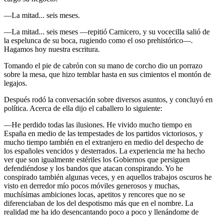
—La mitad... seis meses.
—La mitad... seis meses —repitió Carnicero, y su vocecilla salió de
la espelunca de su boca, rugiendo como el oso prehistórico—.
Hagamos hoy nuestra escritura.
Tomando el pie de cabrón con su mano de corcho dio un porrazo
sobre la mesa, que hizo temblar hasta en sus cimientos el montón de
legajos.
Después rodó la conversación sobre diversos asuntos, y concluyó en
política. Acerca de ella dijo el caballero lo siguiente:
—He perdido todas las ilusiones. He vivido mucho tiempo en
España en medio de las tempestades de los partidos victoriosos, y
mucho tiempo también en el extranjero en medio del despecho de
los españoles vencidos y desterrados. La experiencia me ha hecho
ver que son igualmente estériles los Gobiernos que persiguen
defendiéndose y los bandos que atacan conspirando. Yo he
conspirado también algunas veces, y en aquellos trabajos oscuros he
visto en derredor mío pocos móviles generosos y muchas,
muchísimas ambiciones locas, apetitos y rencores que no se
diferenciaban de los del despotismo más que en el nombre. La
realidad me ha ido desencantando poco a poco y llenándome de