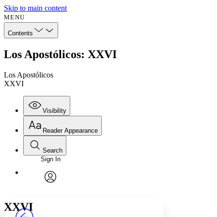
Skip to main content
MENU
Contents
Los Apostólicos: XXVI
Los Apostólicos
XXVI
Visibility
Reader Appearance
Search
Sign In
Annotations
Enter search criteria
Execute s
Font
Search within:
Font style
CHAPTER
avatar
Yours
Serif
Sans-serif
TEXT
XXVI
PROJECT