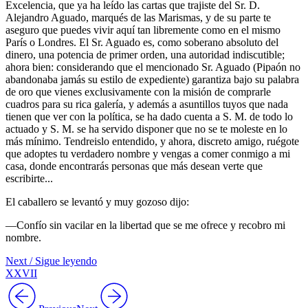
Excelencia, que ya ha leído las cartas que trajiste del Sr. D.
Alejandro Aguado, marqués de las Marismas, y de su parte te
aseguro que puedes vivir aquí tan libremente como en el mismo
París o Londres. El Sr. Aguado es, como soberano absoluto del
dinero, una potencia de primer orden, una autoridad indiscutible;
ahora bien: considerando que el mencionado Sr. Aguado (Pipaón no
abandonaba jamás su estilo de expediente) garantiza bajo su palabra
de oro que vienes exclusivamente con la misión de comprarle
cuadros para su rica galería, y además a asuntillos tuyos que nada
tienen que ver con la política, se ha dado cuenta a S. M. de todo lo
actuado y S. M. se ha servido disponer que no se te moleste en lo
más mínimo. Tendreislo entendido, y ahora, discreto amigo, ruégote
que adoptes tu verdadero nombre y vengas a comer conmigo a mi
casa, donde encontrarás personas que más desean verte que
escribirte...
El caballero se levantó y muy gozoso dijo:
—Confío sin vacilar en la libertad que se me ofrece y recobro mi
nombre.
Next / Sigue leyendo
XXVII