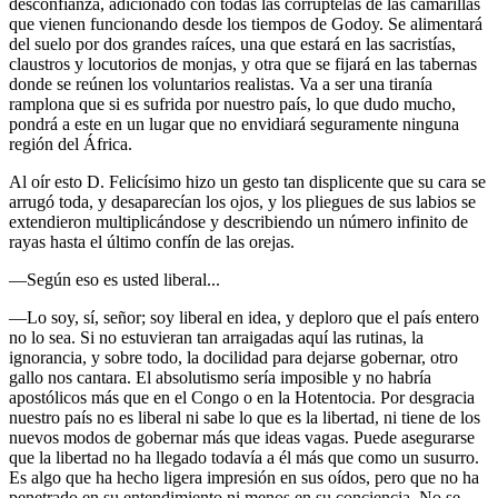
desconfianza, adicionado con todas las corruptelas de las camarillas
que vienen funcionando desde los tiempos de Godoy. Se alimentará
del suelo por dos grandes raíces, una que estará en las sacristías,
claustros y locutorios de monjas, y otra que se fijará en las tabernas
donde se reúnen los voluntarios realistas. Va a ser una tiranía
ramplona que si es sufrida por nuestro país, lo que dudo mucho,
pondrá a este en un lugar que no envidiará seguramente ninguna
región del África.
Al oír esto D. Felicísimo hizo un gesto tan displicente que su cara se
arrugó toda, y desaparecían los ojos, y los pliegues de sus labios se
extendieron multiplicándose y describiendo un número infinito de
rayas hasta el último confín de las orejas.
—Según eso es usted liberal...
—Lo soy, sí, señor; soy liberal en idea, y deploro que el país entero
no lo sea. Si no estuvieran tan arraigadas aquí las rutinas, la
ignorancia, y sobre todo, la docilidad para dejarse gobernar, otro
gallo nos cantara. El absolutismo sería imposible y no habría
apostólicos más que en el Congo o en la Hotentocia. Por desgracia
nuestro país no es liberal ni sabe lo que es la libertad, ni tiene de los
nuevos modos de gobernar más que ideas vagas. Puede asegurarse
que la libertad no ha llegado todavía a él más que como un susurro.
Es algo que ha hecho ligera impresión en sus oídos, pero que no ha
penetrado en su entendimiento ni menos en su conciencia. No se