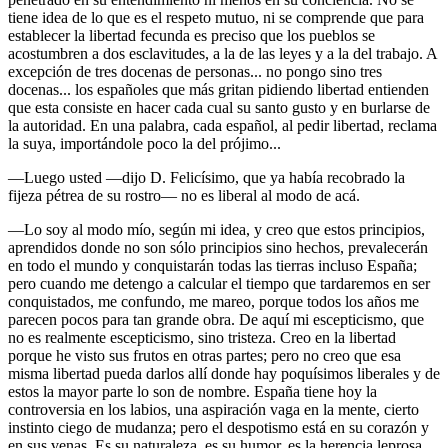
tiene idea de lo que es el respeto mutuo, ni se comprende que para
establecer la libertad fecunda es preciso que los pueblos se
acostumbren a dos esclavitudes, a la de las leyes y a la del trabajo. A
excepción de tres docenas de personas... no pongo sino tres
docenas... los españoles que más gritan pidiendo libertad entienden
que esta consiste en hacer cada cual su santo gusto y en burlarse de
la autoridad. En una palabra, cada español, al pedir libertad, reclama
la suya, importándole poco la del prójimo...
—Luego usted —dijo D. Felicísimo, que ya había recobrado la
fijeza pétrea de su rostro— no es liberal al modo de acá.
—Lo soy al modo mío, según mi idea, y creo que estos principios,
aprendidos donde no son sólo principios sino hechos, prevalecerán
en todo el mundo y conquistarán todas las tierras incluso España;
pero cuando me detengo a calcular el tiempo que tardaremos en ser
conquistados, me confundo, me mareo, porque todos los años me
parecen pocos para tan grande obra. De aquí mi escepticismo, que
no es realmente escepticismo, sino tristeza. Creo en la libertad
porque he visto sus frutos en otras partes; pero no creo que esa
misma libertad pueda darlos allí donde hay poquísimos liberales y de
estos la mayor parte lo son de nombre. España tiene hoy la
controversia en los labios, una aspiración vaga en la mente, cierto
instinto ciego de mudanza; pero el despotismo está en su corazón y
en sus venas. Es su naturaleza, es su humor, es la herencia leprosa