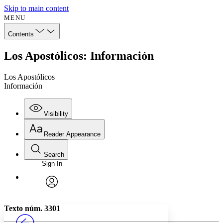
Skip to main content
MENU
Contents
Los Apostólicos: Información
Los Apostólicos
Información
Visibility
Reader Appearance
Search
Sign In
Annotations
Enter search criteria
Execute s
Font
Search within:
Font style
CHAPTER
avatar
Yours
Serif
Sans-serif
TEXT
Texto núm. 3301
PROJECT