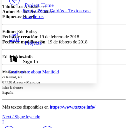
Others
Decrease font size
Increase font size
Project Home
Título
: Los Apostólicos
Benito Pérez Galdós - Textos casi
Autor
: Benito Pérez Galdós
Decrease font size
Increase font size
completos
Etiquetas
: Novela
Your highlights
Color Scheme
Editor
: Edu Robsy
Resources
Light
Fecha de creación
: 19 de febrero de 2018
Fecha de modificación
: 19 de febrero de 2018
Projects
Dark
Show all
Annotation contrast
Edita
textos.info
Show all
Hide all
Sign In
Low
abc
High
abc
Learn more about
Manifold
Maison Carrée
Margins
c/ Ramal, 48
07730 Alayor - Menorca
Islas Baleares
España
Increase text margins
Decrease text margins
Más textos disponibles en
https://www.textos.info/
Next / Sigue leyendo
Reset to Defaults
I