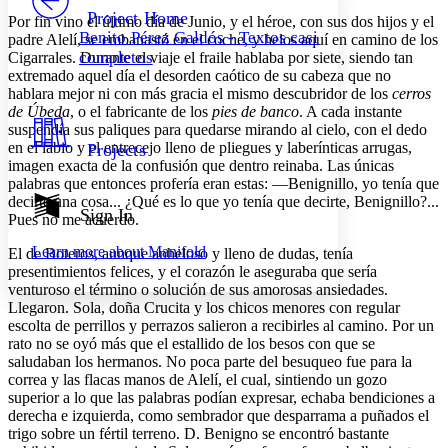
Others
Decrease font size
Increase font size
Project Home
Por fin vino el último día de Junio, y el héroe, con sus dos hijos y el
Benito Pérez Galdós - Textos casi
padre Alelí, se embanastó en el coche, y helos aquí en camino de los
Decrease font size
Increase font size
completos
Cigarrales. Durante el viaje el fraile hablaba por siete, siendo tan
Your highlights
extremado aquel día el desorden caótico de su cabeza que no
Color Scheme
hablara mejor ni con más gracia el mismo descubridor de los
cerros
Resources
de Úbeda
, o el fabricante de los
pies de banco
. A cada instante
Light
suspendía sus paliques para quedarse mirando al cielo, con el dedo
en el labio y el entrecejo lleno de pliegues y laberínticas arrugas,
Projects
Dark
imagen exacta de la confusión que dentro reinaba. Las únicas
Show all
palabras que entonces profería eran estas: —Benignillo, yo tenía que
Annotation contrast
decirte una cosa... ¿Qué es lo que yo tenía que decirte, Benignillo?...
Show all
Hide all
Sign In
Low
abc
Pues no me acuerdo.
High
abc
Learn more about
Manifold
El de Boteros, aunque anheloso y lleno de dudas, tenía
Margins
presentimientos felices, y el corazón le aseguraba que sería
venturoso el término o solución de sus amorosas ansiedades.
Llegaron. Sola, doña Crucita y los chicos menores con regular
escolta de perrillos y perrazos salieron a recibirles al camino. Por un
rato no se oyó más que el estallido de los besos con que se
saludaban los hermanos. No poca parte del besuqueo fue para la
Increase text margins
Decrease text margins
correa y las flacas manos de Alelí, el cual, sintiendo un gozo
superior a lo que las palabras podían expresar, echaba bendiciones a
derecha e izquierda, como sembrador que desparrama a puñados el
Reset to Defaults
trigo sobre un fértil terreno. D. Benigno se encontró bastante