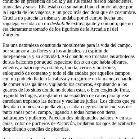
cohibido en presencia de Sola; y así sus frases fueron balbucientes,
truncadas y sosas. Ella estaba en su natural buen humor, alegre por
la llegada de los viajeros, y un poco más decidora que de costumbre.
Crucita no parecía la misma y andaba por el campo hecha una
zagaleja, vestida con un
deshabillé
extravagante y cómodo, que no
era ciertamente tomado de los figurines de la Arcadia ni del
Zurguén.
Era una naturaleza constituida moralmente para la vida del campo,
por su amor a las flores y a los animales, su espíritu de
independencia y su actividad. Así cuando vio trocadas las arboledas
de sus balcones por aquel espacioso tiesto en que había olivares,
viñedos, albaricoques, establos, huerta, cerros y horizonte,
enloqueció de contento y todo el día andaba por aquellos campos
con un pañuelo liado a la cabeza y un garrote en la mano, echando
de comer a las gallinas, vigilando los carneros, expulsando a los
guarros de los sitios donde no debían estar, o bien cogiendo fruta,
regando lechugas, arreglando una espaldera de cañas para que se
enredaran trepando las tiernas y vacilantes judías. Los chicos que ya
llevaban un mes en aquella vida, estaban negros como cuervos de
tanto andar por el campo, jugando a todas horas con tierra,
palitroques y guijarros. Parecían dos pintiparados paletos, y en sus
caras, color de pucheros de Alcorcón, brillaban los ojos de azabache
despidiendo centellas de picardías.