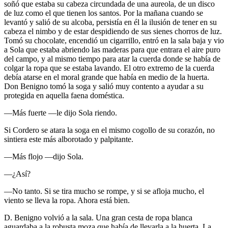
soñó que estaba su cabeza circundada de una aureola, de un disco
de luz como el que tienen los santos. Por la mañana cuando se
levantó y salió de su alcoba, persistía en él la ilusión de tener en su
cabeza el nimbo y de estar despidiendo de sus sienes chorros de luz.
Tomó su chocolate, encendió un cigarrillo, entró en la sala baja y vio
a Sola que estaba abriendo las maderas para que entrara el aire puro
del campo, y al mismo tiempo para atar la cuerda donde se había de
colgar la ropa que se estaba lavando. El otro extremo de la cuerda
debía atarse en el moral grande que había en medio de la huerta.
Don Benigno tomó la soga y salió muy contento a ayudar a su
protegida en aquella faena doméstica.
—Más fuerte —le dijo Sola riendo.
Si Cordero se atara la soga en el mismo cogollo de su corazón, no
sintiera este más alborotado y palpitante.
—Más flojo —dijo Sola.
—¿Así?
—No tanto. Si se tira mucho se rompe, y si se afloja mucho, el
viento se lleva la ropa. Ahora está bien.
D. Benigno volvió a la sala. Una gran cesta de ropa blanca
aguardaba a la robusta moza que había de llevarla a la huerta. La