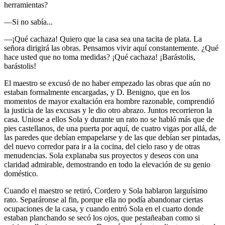
herramientas?
—Si no sabía...
—¡Qué cachaza! Quiero que la casa sea una tacita de plata. La
señora dirigirá las obras. Pensamos vivir aquí constantemente. ¿Qué
hace usted que no toma medidas? ¡Qué cachaza! ¡Barástolis,
barástolis!
El maestro se excusó de no haber empezado las obras que aún no
estaban formalmente encargadas, y D. Benigno, que en los
momentos de mayor exaltación era hombre razonable, comprendió
la justicia de las excusas y le dio otro abrazo. Juntos recorrieron la
casa. Uniose a ellos Sola y durante un rato no se habló más que de
pies castellanos, de una puerta por aquí, de cuatro vigas por allá, de
las paredes que debían empapelarse y de las que debían ser pintadas,
del nuevo corredor para ir a la cocina, del cielo raso y de otras
menudencias. Sola explanaba sus proyectos y deseos con una
claridad admirable, demostrando en todo la elevación de su genio
doméstico.
Cuando el maestro se retiró, Cordero y Sola hablaron larguísimo
rato. Separáronse al fin, porque ella no podía abandonar ciertas
ocupaciones de la casa, y cuando entró Sola en el cuarto donde
estaban planchando se secó los ojos, que pestañeaban como si