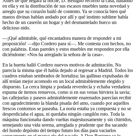
Antes de que llegara la noche, D. Benigno recorrió la casa, hallando
en ella y en la distribución de sus escasos muebles tanta novedad y
arreglo que su corazón bailó de contento. Ya se conocía bien qué
manos divinas habían andado por allí y qué instinto sublime había
hecho de un caserón un hogar y del desmantelado hueco un
delicioso nido.
—¡Qué admirable, qué encantadora manera de responder a mi
proposición! —dijo Cordero para sí—. Me contesta con hechos, no
con palabras. Estas paredes y estos muebles me responden por ella
diciéndome: «Nos ha arreglado la señora de la casa».
En la huerta halló Cordero nuevos motivos de admiración. No
parecía la misma que él había dejado al regresar a Madrid. Todos los
cuadros estaban sembrados de hortaliza; las gallinas expulsadas de
allí tenían mejor acomodo en un local admirablemente elegido y
dispuesto. La cerca limpia y podada reverdecía y echaba verdadera
espuma de tiernos renuevos, como si en sus venas hirviera la savia;
las callejuelas y paseos admirablemente enarenados parecían recibir
con agradecimiento la blanda pisada del amo, cuando por aquellos
frescos contornos se paseaba. La noria estaba ya compuesta y no se
desperdiciaba el agua, ni quedaba ningún cangilón roto. Toda la
máquina funcionaba dando vueltas majestuosamente y sin chirridos,
semejando una vida serena, arreglada y prudente que iba sacando
del hondo depósito del tiempo futuro los días para vaciarlos
serenamente en el manso río del pasado. A Don Benigno se le