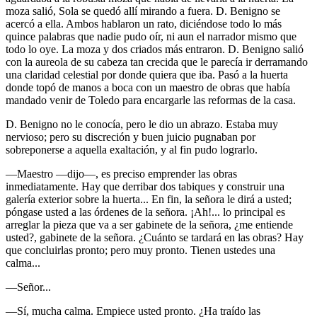
moza salió, Sola se quedó allí mirando a fuera. D. Benigno se
acercó a ella. Ambos hablaron un rato, diciéndose todo lo más
quince palabras que nadie pudo oír, ni aun el narrador mismo que
todo lo oye. La moza y dos criados más entraron. D. Benigno salió
con la aureola de su cabeza tan crecida que le parecía ir derramando
una claridad celestial por donde quiera que iba. Pasó a la huerta
donde topó de manos a boca con un maestro de obras que había
mandado venir de Toledo para encargarle las reformas de la casa.
D. Benigno no le conocía, pero le dio un abrazo. Estaba muy
nervioso; pero su discreción y buen juicio pugnaban por
sobreponerse a aquella exaltación, y al fin pudo lograrlo.
—Maestro —dijo—, es preciso emprender las obras
inmediatamente. Hay que derribar dos tabiques y construir una
galería exterior sobre la huerta... En fin, la señora le dirá a usted;
póngase usted a las órdenes de la señora. ¡Ah!... lo principal es
arreglar la pieza que va a ser gabinete de la señora, ¿me entiende
usted?, gabinete de la señora. ¿Cuánto se tardará en las obras? Hay
que concluirlas pronto; pero muy pronto. Tienen ustedes una
calma...
—Señor...
—Sí, mucha calma. Empiece usted pronto. ¿Ha traído las