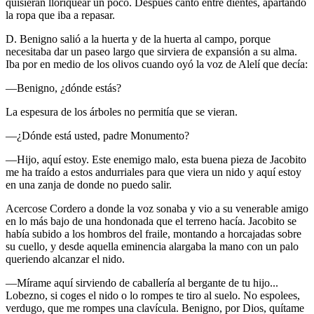
quisieran lloriquear un poco. Después cantó entre dientes, apartando
la ropa que iba a repasar.
D. Benigno salió a la huerta y de la huerta al campo, porque
necesitaba dar un paseo largo que sirviera de expansión a su alma.
Iba por en medio de los olivos cuando oyó la voz de Alelí que decía:
—Benigno, ¿dónde estás?
La espesura de los árboles no permitía que se vieran.
—¿Dónde está usted, padre Monumento?
—Hijo, aquí estoy. Este enemigo malo, esta buena pieza de Jacobito
me ha traído a estos andurriales para que viera un nido y aquí estoy
en una zanja de donde no puedo salir.
Acercose Cordero a donde la voz sonaba y vio a su venerable amigo
en lo más bajo de una hondonada que el terreno hacía. Jacobito se
había subido a los hombros del fraile, montando a horcajadas sobre
su cuello, y desde aquella eminencia alargaba la mano con un palo
queriendo alcanzar el nido.
—Mírame aquí sirviendo de caballería al bergante de tu hijo...
Lobezno, si coges el nido o lo rompes te tiro al suelo. No espolees,
verdugo, que me rompes una clavícula. Benigno, por Dios, quítame