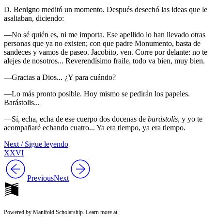
D. Benigno meditó un momento. Después desechó las ideas que le
asaltaban, diciendo:
—No sé quién es, ni me importa. Ese apellido lo han llevado otras
personas que ya no existen; con que padre Monumento, basta de
sandeces y vamos de paseo. Jacobito, ven. Corre por delante: no te
alejes de nosotros... Reverendísimo fraile, todo va bien, muy bien.
—Gracias a Dios... ¿Y para cuándo?
—Lo más pronto posible. Hoy mismo se pedirán los papeles.
Barástolis...
—Sí, echa, echa de ese cuerpo dos docenas de
barástolis
, y yo te
acompañaré echando cuatro... Ya era tiempo, ya era tiempo.
Next / Sigue leyendo
XXVI
Previous
Next
Powered by Manifold Scholarship. Learn more at