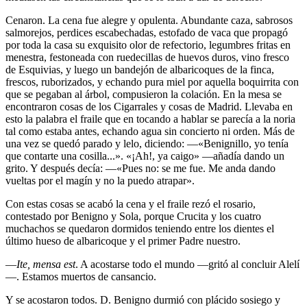
Cenaron. La cena fue alegre y opulenta. Abundante caza, sabrosos
salmorejos, perdices escabechadas, estofado de vaca que propagó
por toda la casa su exquisito olor de refectorio, legumbres fritas en
menestra, festoneada con ruedecillas de huevos duros, vino fresco
de Esquivias, y luego un bandejón de albaricoques de la finca,
frescos, ruborizados, y echando pura miel por aquella boquirrita con
que se pegaban al árbol, compusieron la colación. En la mesa se
encontraron cosas de los Cigarrales y cosas de Madrid. Llevaba en
esto la palabra el fraile que en tocando a hablar se parecía a la noria
tal como estaba antes, echando agua sin concierto ni orden. Más de
una vez se quedó parado y lelo, diciendo: —«Benignillo, yo tenía
que contarte una cosilla...». «¡Ah!, ya caigo» —añadía dando un
grito. Y después decía: —«Pues no: se me fue. Me anda dando
vueltas por el magín y no la puedo atrapar».
Con estas cosas se acabó la cena y el fraile rezó el rosario,
contestado por Benigno y Sola, porque Crucita y los cuatro
muchachos se quedaron dormidos teniendo entre los dientes el
último hueso de albaricoque y el primer Padre nuestro.
—
Ite, mensa est
. A acostarse todo el mundo —gritó al concluir Alelí
—. Estamos muertos de cansancio.
Y se acostaron todos. D. Benigno durmió con plácido sosiego y