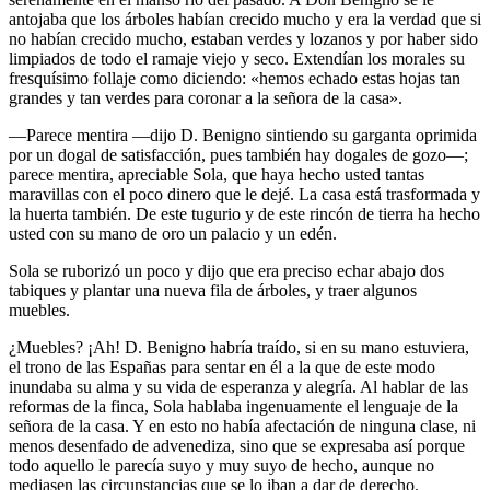
antojaba que los árboles habían crecido mucho y era la verdad que si
no habían crecido mucho, estaban verdes y lozanos y por haber sido
limpiados de todo el ramaje viejo y seco. Extendían los morales su
fresquísimo follaje como diciendo: «hemos echado estas hojas tan
grandes y tan verdes para coronar a la señora de la casa».
—Parece mentira —dijo D. Benigno sintiendo su garganta oprimida
por un dogal de satisfacción, pues también hay dogales de gozo—;
parece mentira, apreciable Sola, que haya hecho usted tantas
maravillas con el poco dinero que le dejé. La casa está trasformada y
la huerta también. De este tugurio y de este rincón de tierra ha hecho
usted con su mano de oro un palacio y un edén.
Sola se ruborizó un poco y dijo que era preciso echar abajo dos
tabiques y plantar una nueva fila de árboles, y traer algunos
muebles.
¿Muebles? ¡Ah! D. Benigno habría traído, si en su mano estuviera,
el trono de las Españas para sentar en él a la que de este modo
inundaba su alma y su vida de esperanza y alegría. Al hablar de las
reformas de la finca, Sola hablaba ingenuamente el lenguaje de la
señora de la casa. Y en esto no había afectación de ninguna clase, ni
menos desenfado de advenediza, sino que se expresaba así porque
todo aquello le parecía suyo y muy suyo de hecho, aunque no
mediasen las circunstancias que se lo iban a dar de derecho.