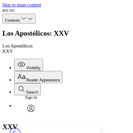
Skip to main content
MENU
Contents
Los Apostólicos: XXV
Los Apostólicos
XXV
Visibility
Reader Appearance
Search
Sign In
Annotations
Enter search criteria
Execute s
Font
Search within:
Font style
CHAPTER
avatar
Yours
Serif
Sans-serif
TEXT
XXV
PROJECT