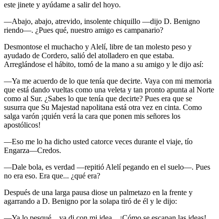
este jinete y ayúdame a salir del hoyo.
—Abajo, abajo, atrevido, insolente chiquillo —dijo D. Benigno
riendo—. ¿Pues qué, nuestro amigo es campanario?
Desmontose el muchacho y Alelí, libre de tan molesto peso y
ayudado de Cordero, salió del atolladero en que estaba.
Arreglándose el hábito, tomó de la mano a su amigo y le dijo así:
—Ya me acuerdo de lo que tenía que decirte. Vaya con mi memoria
que está dando vueltas como una veleta y tan pronto apunta al Norte
como al Sur. ¿Sabes lo que tenía que decirte? Pues era que se
susurra que Su Majestad napolitana está otra vez en cinta. Como
salga varón ¡quién verá la cara que ponen mis señores los
apostólicos!
—Eso me lo ha dicho usted catorce veces durante el viaje, tío
Engarza—Credos.
—Dale bola, es verdad —repitió Alelí pegando en el suelo—. Pues
no era eso. Era que... ¿qué era?
Después de una larga pausa diose un palmetazo en la frente y
agarrando a D. Benigno por la solapa tiró de él y le dijo:
—Ya lo pesqué... ya di con mi idea... ¡Cómo se escapan las ideas!