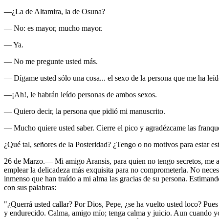
—¿La de Altamira, la de Osuna?
— No: es mayor, mucho mayor.
— Ya.
— No me pregunte usted más.
— Dígame usted sólo una cosa... el sexo de la persona que me ha leíd
—¡Ah!, le habrán leído personas de ambos sexos.
— Quiero decir, la persona que pidió mi manuscrito.
— Mucho quiere usted saber. Cierre el pico y agradézcame las franqu
¿Qué tal, señores de la Posteridad? ¿Tengo o no motivos para estar es
26 de Marzo.— Mi amigo Aransis, para quien no tengo secretos, me ac
emplear la delicadeza más exquisita para no comprometerla. No necesit
inmenso que han traído a mi alma las gracias de su persona. Estimando 
con sus palabras:
"¿Querrá usted callar? Por Dios, Pepe, ¿se ha vuelto usted loco? Pues
y endurecido. Calma, amigo mío; tenga calma y juicio. Aun cuando yo 