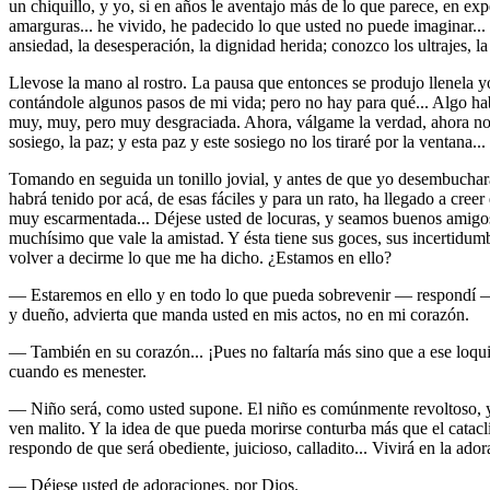
un chiquillo, y yo, si en años le aventajo más de lo que parece, en exp
amarguras... he vivido, he padecido lo que usted no puede imaginar..
ansiedad, la desesperación, la dignidad herida; conozco los ultrajes, la
Llevose la mano al rostro. La pausa que entonces se produjo llenela 
contándole algunos pasos de mi vida; pero no hay para qué... Algo habr
muy, muy, pero muy desgraciada. Ahora, válgame la verdad, ahora no ten
sosiego, la paz; y esta paz y este sosiego no los tiraré por la ventana
Tomando en seguida un tonillo jovial, y antes de que yo desembuchara
habrá tenido por acá, de esas fáciles y para un rato, ha llegado a cre
muy escarmentada... Déjese usted de locuras, y seamos buenos amigos..
muchísimo que vale la amistad. Y ésta tiene sus goces, sus incertidum
volver a decirme lo que me ha dicho. ¿Estamos en ello?
— Estaremos en ello y en todo lo que pueda sobrevenir — respondí —. 
y dueño, advierta que manda usted en mis actos, no en mi corazón.
— También en su corazón... ¡Pues no faltaría más sino que a ese loquil
cuando es menester.
— Niño será, como usted supone. El niño es comúnmente revoltoso, y au
ven malito. Y la idea de que pueda morirse conturba más que el catacli
respondo de que será obediente, juicioso, calladito... Vivirá en la ador
— Déjese usted de adoraciones, por Dios.