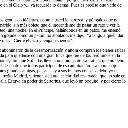
o en el Cielo y... ya recuerda lo demás. Pues es preciso que varíe de
s gentiles o idólatras, como a usted le parezca, y póngalos que no
arido, sin más objeto que el inocentísimo de pasar un rato y ver la
ted: una noche, en el Príncipe, hallándonos en un palco, me enseñó
lón grande como un palomino atontado, me dije: 'Ya tengo a quién dar
 más... Cierre el pico y tenga paciencia".
tes abominaron de la desamortización y ahora compran los bienes raíces
nda para quedarse con una gran finca que fue de los Jerónimos en la
ones, diré que Sofía las llevó a una monja de La Latina, que no debo
l deseo de que todos participen de esa admiración. La monjita que
somos grandes amigas, paisanas, y a sus buenos consejos debo yo el
do medio Madrid, y tiene usted una celebridad reservada, que no sale en
lir. Estuvo en poder de Sartorius, que leyó un poquito, y por cierto lo