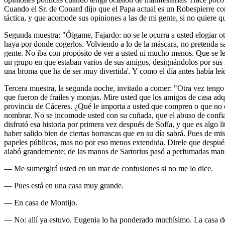
Cuando el Sr. de Conard dijo que el Papa actual es un Robespierre con t
táctica, y que acomode sus opiniones a las de mi gente, si no quiere qu
Segunda muestra: "Óigame, Fajardo: no se le ocurra a usted elogiar ot
haya por donde cogerlos. Volviendo a lo de la máscara, no pretenda sab
gente. No iba con propósito de ver a usted ni mucho menos. Que se le
un grupo en que estaban varios de sus amigos, designándolos por sus 
una broma que ha de ser muy divertida'. Y como el día antes había leíd
Tercera muestra, la segunda noche, invitado a comer: "Otra vez tengo 
que fueron de frailes y monjas. Mire usted que los amigos de casa adq
provincia de Cáceres. ¿Qué le importa a usted que compren o que no 
nombrar. No se incomode usted con su cuñada, que el abuso de confian
disfrutó esa historia por primera vez después de Sofía, y que es algo 
haber salido bien de ciertas borrascas que en su día sabrá. Pues de mi
papeles públicos, mas no por eso menos extendida. Direle que después d
alabó grandemente; de las manos de Sartorius pasó a perfumadas manos,
— Me sumergirá usted en un mar de confusiones si no me lo dice.
— Pues está en una casa muy grande.
— En casa de Montijo.
— No: allí ya estuvo. Eugenia lo ha ponderado muchísimo. La casa d