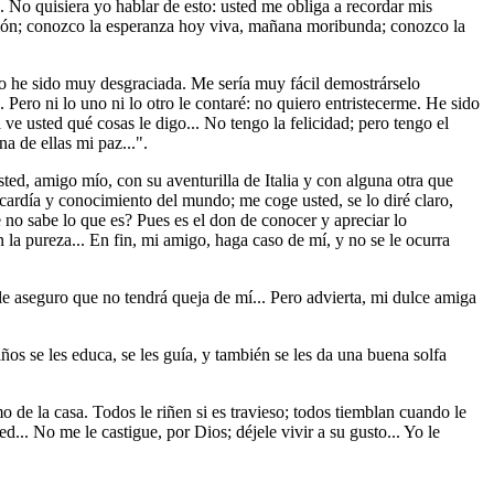
.. No quisiera yo hablar de esto: usted me obliga a recordar mis
dición; conozco la esperanza hoy viva, mañana moribunda; conozco la
Yo he sido muy desgraciada. Me sería muy fácil demostrárselo
Pero ni lo uno ni lo otro le contaré: no quiero entristecerme. He sido
ve usted qué cosas le digo... No tengo la felicidad; pero tengo el
a de ellas mi paz...".
ed, amigo mío, con su aventurilla de Italia y con alguna otra que
picardía y conocimiento del mundo; me coge usted, se lo diré claro,
 no sabe lo que es? Pues es el don de conocer y apreciar lo
la pureza... En fin, mi amigo, haga caso de mí, y no se le ocurra
e aseguro que no tendrá queja de mí... Pero advierta, mi dulce amiga
ños se les educa, se les guía, y también se les da una buena solfa
de la casa. Todos le riñen si es travieso; todos tiemblan cuando le
... No me le castigue, por Dios; déjele vivir a su gusto... Yo le