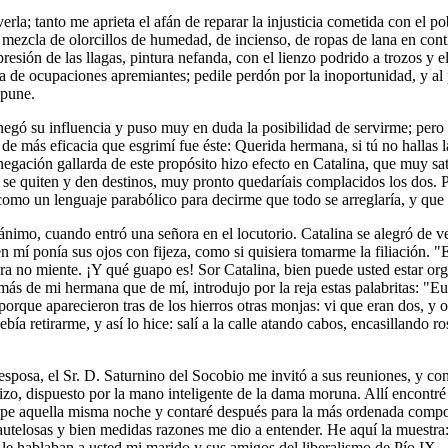
a; tanto me aprieta el afán de reparar la injusticia cometida con el p
, mezcla de olorcillos de humedad, de incienso, de ropas de lana en con
resión de las llagas, pintura nefanda, con el lienzo podrido a trozos y
ía de ocupaciones apremiantes; pedile perdón por la inoportunidad, y a
mpune.
negó su influencia y puso muy en duda la posibilidad de servirme; pero 
de más eficacia que esgrimí fue éste: Querida hermana, si tú no hallas 
abnegación gallarda de este propósito hizo efecto en Catalina, que muy s
 se quiten y den destinos, muy pronto quedaríais complacidos los dos. Pe
é como un lenguaje parabólico para decirme que todo se arreglaría, y que 
ánimo, cuando entró una señora en el locutorio. Catalina se alegró de ve
 mí ponía sus ojos con fijeza, como si quisiera tomarme la filiación. "
a no miente. ¡Y qué guapo es! Sor Catalina, bien puede usted estar orgull
ás de mi hermana que de mí, introdujo por la reja estas palabritas: "Euf
, porque aparecieron tras de los hierros otras monjas: vi que eran dos,
bía retirarme, y así lo hice: salí a la calle atando cabos, encasillando
posa, el Sr. D. Saturnino del Socobio me invitó a sus reuniones, y con 
adizo, dispuesto por la mano inteligente de la dama moruna. Allí encon
 supe aquella misma noche y contaré después para la más ordenada compos
utelosas y bien medidas razones me dio a entender. He aquí la muestra:
le hablaban a usted mi marido y sus amigos del liberalismo de Pío IX...