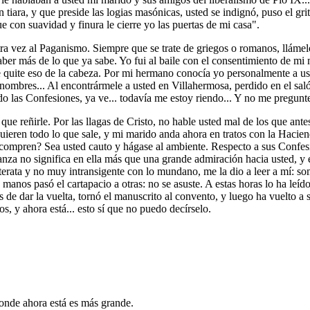
iara, y que preside las logias masónicas, usted se indignó, puso el grit
e con suavidad y finura le cierre yo las puertas de mi casa".
ra vez al Paganismo. Siempre que se trate de griegos o romanos, llámelo
er más de lo que ya sabe. Yo fui al baile con el consentimiento de mi m
 quite eso de la cabeza. Por mi hermano conocía yo personalmente a us
nombres... Al encontrármele a usted en Villahermosa, perdido en el sa
o las Confesiones, ya ve... todavía me estoy riendo... Y no me pregunte
que reñirle. Por las llagas de Cristo, no hable usted mal de los que an
uieren todo lo que sale, y mi marido anda ahora en tratos con la Hacie
compren? Sea usted cauto y hágase al ambiente. Respecto a sus Confesi
za no significa en ella más que una grande admiración hacia usted, y e
literata y no muy intransigente con lo mundano, me la dio a leer a mí: 
s manos pasó el cartapacio a otras: no se asuste. A estas horas lo ha leí
e dar la vuelta, tornó el manuscrito al convento, y luego ha vuelto a sa
 y ahora está... esto sí que no puedo decírselo.
onde ahora está es más grande.