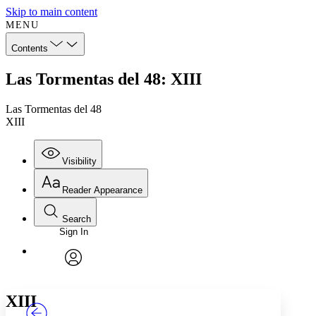
Skip to main content
MENU
Contents
Las Tormentas del 48: XIII
Las Tormentas del 48
XIII
Visibility
Reader Appearance
Search
Sign In
Annotations
Enter search criteria
Execute s
Font
Search within:
Font style
CHAPTER
TEXT
PROJECT
avatar
Yours
Serif
Sans-serif
XIII