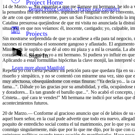
Project Home
Others
Decrease font size
Increase font size
14 de Marzo.— Sin aguardar a que me llamase mi hermana, he ido a verl
Benito Pérez Galdós - Textos casi completos
la penumbra fría del locutorio, aspirando el singular tufo de convento
Decrease font size
Increase font size
de arte con que entretenerme, pues un San Francisco recibiendo la imp
Your highlights
Catalina presurosa quejándose de que mi visita no anunciada la distra
Color Scheme
situación en que nos veíamos: él, inocente, castigado; yo, culpable, i
Projects
Resources
Light
Sin mostrarse sorprendida de que yo acudiese a ella para tal negocio, 
razones ni extremaba el sonsonete gangoso y aflautado. El argumento 
Dark
Ministro, y le suplico que dé al otro mi plaza y a mí la cesantía. La 
Show all
Sign In
corazón! Así, así quiero yo a mi hermano. Si pudiera yo influir en que
Annotation contrast
Aplicando a estas formulillas hipócritas la clave monjil, las interpret
Show all
Hide all
Low
abc
Learn more about
Manifold
Repetía yo con cierta pesadez mi petición para que quedara fija en su 
High
abc
risueño y simpático, y no se contentó con mirarme una vez, sino que en
Margins
muy afectuosa, obsequiándome con estas finuras: "Ya decía yo... la car
fama...". Dábale yo las gracias por su amabilidad, y ella, ocupándose m
y doradores... Es tan grande el barullo que...". No acabó el concepto
Cristeta... qué cara te vendes!" Mi hermana me indicó por señas que de
acontecimientos futuros.
Increase text margins
Decrease text margins
20 de Marzo.— Conforme al gracioso anuncio que oí de labios de su es
aquel buen señor, en la cual pude advertir que todo era nuevo, alleg
poquito de entredicho social contra el tal matrimonio, por lo que yo
Reset to Defaults
conmigo singularmente, más que por lo que me dijo, por lo que con ca
opiniones políticas cuando tenga ocasión de manifestarlas. Hace poco 