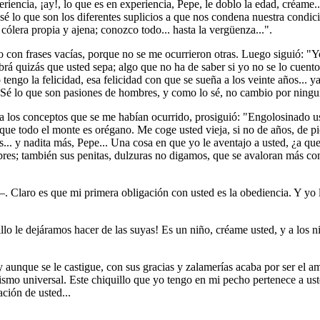
eriencia, ¡ay!, lo que es en experiencia, Pepe, le doblo la edad, créame.
. sé lo que son los diferentes suplicios a que nos condena nuestra con
 cólera propia y ajena; conozco todo... hasta la vergüenza...".
yo con frases vacías, porque no se me ocurrieron otras. Luego siguió: "
á quizás que usted sepa; algo que no ha de saber si yo no se lo cuento. 
go la felicidad, esa felicidad con que se sueña a los veinte años... ya 
... Sé lo que son pasiones de hombres, y como lo sé, no cambio por ningun
 los conceptos que se me habían ocurrido, prosiguió: "Engolosinado ust
er que todo el monte es orégano. Me coge usted vieja, si no de años, de 
. y nadita más, Pepe... Una cosa en que yo le aventajo a usted, ¿a que
bres; también sus penitas, dulzuras no digamos, que se avaloran más con 
Claro es que mi primera obligación con usted es la obediencia. Y yo l
lo le dejáramos hacer de las suyas! Es un niño, créame usted, y a los ni
nque se le castigue, con sus gracias y zalamerías acaba por ser el amo 
smo universal. Este chiquillo que yo tengo en mi pecho pertenece a usted
ación de usted...