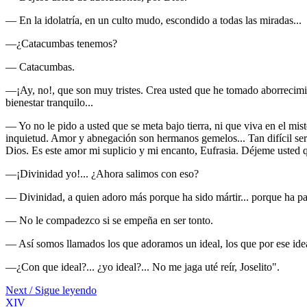
— En la idolatría, en un culto mudo, escondido a todas las miradas...
—¿Catacumbas tenemos?
— Catacumbas.
—¡Ay, no!, que son muy tristes. Crea usted que he tomado aborrecimien
bienestar tranquilo...
— Yo no le pido a usted que se meta bajo tierra, ni que viva en el mi
inquietud. Amor y abnegación son hermanos gemelos... Tan difícil ser
Dios. Es este amor mi suplicio y mi encanto, Eufrasia. Déjeme usted qu
—¡Divinidad yo!... ¿Ahora salimos con eso?
— Divinidad, a quien adoro más porque ha sido mártir... porque ha pa
— No le compadezco si se empeña en ser tonto.
— Así somos llamados los que adoramos un ideal, los que por ese ideal
—¿Con que ideal?... ¿yo ideal?... No me jaga uté reír, Joselito".
Next / Sigue leyendo
XIV