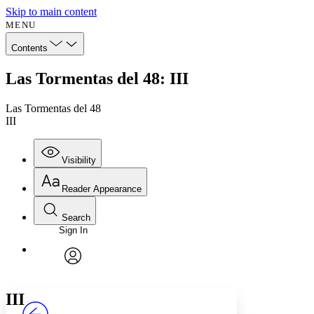
Skip to main content
MENU
Contents
Las Tormentas del 48: III
Las Tormentas del 48
III
Visibility
Reader Appearance
Search
Sign In
Annotations
Enter search criteria
Execute s
Font
Search within:
Font style
CHAPTER
avatar
Yours
Serif
Sans-serif
TEXT
III
PROJECT