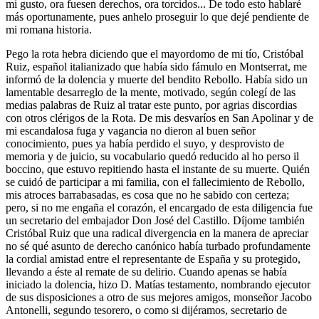
mi gusto, ora fuesen derechos, ora torcidos... De todo esto hablaré
más oportunamente, pues anhelo proseguir lo que dejé pendiente de
mi romana historia.
Pego la rota hebra diciendo que el mayordomo de mi tío, Cristóbal
Ruiz, español italianizado que había sido fámulo en Montserrat, me
informó de la dolencia y muerte del bendito Rebollo. Había sido un
lamentable desarreglo de la mente, motivado, según colegí de las
medias palabras de Ruiz al tratar este punto, por agrias discordias
con otros clérigos de la Rota. De mis desvaríos en San Apolinar y de
mi escandalosa fuga y vagancia no dieron al buen señor
conocimiento, pues ya había perdido el suyo, y desprovisto de
memoria y de juicio, su vocabulario quedó reducido al ho perso il
boccino, que estuvo repitiendo hasta el instante de su muerte. Quién
se cuidó de participar a mi familia, con el fallecimiento de Rebollo,
mis atroces barrabasadas, es cosa que no he sabido con certeza;
pero, si no me engaña el corazón, el encargado de esta diligencia fue
un secretario del embajador Don José del Castillo. Díjome también
Cristóbal Ruiz que una radical divergencia en la manera de apreciar
no sé qué asunto de derecho canónico había turbado profundamente
la cordial amistad entre el representante de España y su protegido,
llevando a éste al remate de su delirio. Cuando apenas se había
iniciado la dolencia, hizo D. Matías testamento, nombrando ejecutor
de sus disposiciones a otro de sus mejores amigos, monseñor Jacobo
Antonelli, segundo tesorero, o como si dijéramos, secretario de