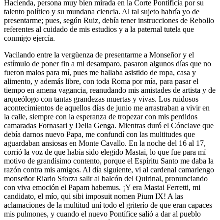
Hacienda, persona muy bien mirada en la Corte Pontificia por su
talento político y su mundana ciencia. Al tal sujeto habría yo de
presentarme; pues, según Ruiz, debía tener instrucciones de Rebollo
referentes al cuidado de mis estudios y a la paternal tutela que
conmigo ejercía.
Vacilando entre la vergüenza de presentarme a Monseñor y el
estímulo de poner fin a mi desamparo, pasaron algunos días que no
fueron malos para mí, pues me hallaba asistido de ropa, casa y
alimento, y además libre, con toda Roma por mía, para pasar el
tiempo en amena vagancia, reanudando mis amistades de artista y de
arqueólogo con tantas grandezas muertas y vivas. Los ruidosos
acontecimientos de aquellos días de junio me arrastraban a vivir en
la calle, siempre con la esperanza de tropezar con mis perdidos
camaradas Fornasari y Della Genga. Mientras duró el Cónclave que
debía darnos nuevo Papa, me confundí con las multitudes que
aguardaban ansiosas en Monte Cavallo. En la noche del 16 al 17,
corrió la voz de que había sido elegido Mastai, lo que fue para mí
motivo de grandísimo contento, porque el Espíritu Santo me daba la
razón contra mis amigos. Al día siguiente, vi al cardenal camarlengo
monseñor Riario Sforza salir al balcón del Quirinal, pronunciando
con viva emoción el Papam habemus. ¡Y era Mastai Ferretti, mi
candidato, el mío, qui sibi imposuit nomen Pium IX! A las
aclamaciones de la multitud uní todo el griterío de que eran capaces
mis pulmones, y cuando el nuevo Pontífice salió a dar al pueblo