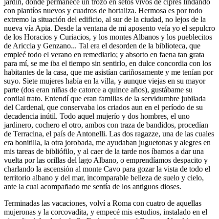
jardín, donde permanece un trozo en setos vivos de ciprés lindando
con plantíos nuevos y cuadros de hortaliza. Hermosa es por todo
extremo la situación del edificio, al sur de la ciudad, no lejos de la
nueva vía Apia. Desde la ventana de mi aposento veía yo el sepulcro
de los Horacios y Curiacios, y los montes Albanos y los pueblecitos
de Ariccia y Genzano... Tal era el desorden de la biblioteca, que
empleé todo el verano en remediarlo; y absorto en faena tan grata
para mí, se me iba el tiempo sin sentirlo, en dulce concordia con los
habitantes de la casa, que me asistían cariñosamente y me tenían por
suyo. Siete mujeres había en la villa, y aunque viejas en su mayor
parte (dos eran niñas de catorce a quince años), gustábame su
cordial trato. Entendí que eran familias de la servidumbre jubilada
del Cardenal, que conservaba los criados aun en el período de su
decadencia inútil. Todo aquel mujerío y dos hombres, el uno
jardinero, cochero el otro, ambos con traza de bandidos, procedían
de Terracina, el país de Antonelli. Las dos ragazze, una de las cuales
era bonitilla, la otra jorobada, me ayudaban juguetonas y alegres en
mis tareas de bibliófilo, y al caer de la tarde nos íbamos a dar una
vuelta por las orillas del lago Albano, o emprendíamos despacito y
charlando la ascensión al monte Cavo para gozar la vista de todo el
territorio albano y del mar, incomparable belleza de suelo y cielo,
ante la cual acompañado me sentía de los antiguos dioses.
Terminadas las vacaciones, volví a Roma con cuatro de aquellas
mujeronas y la corcovadita, y empecé mis estudios, instalado en el