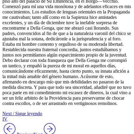
piso alto del palacio de Su Eminencia, en el Borgo—Vecchio.
Comenzó para mí una vida monótona y de adelantos eficaces en mis
conocimientos. Los estudios de lenguas orientales en la Propaganda
me cautivaban; tanto allí como en la Sapienza hice amistades
excelentes, y un día de diciembre tuve la inefable sorpresa de
encontrarme a Della Genga, que me abrazó casi llorando. Sus
padres, convencidos al fin de que a la naturaleza varonil del chico se
ajustaba mal la sotana, dedicáronle a la jurisprudencia y al foro.
Estaba mi hombre contento y orgulloso de su moderada libertad.
Restablecida nuestra fraternal concordia, juntos estudiábamos y
juntos nos permitíamos algún esparcimiento propio de la juventud.
Debo declarar con toda franqueza que Della Genga me corrompió
un tantico, y empañó la pureza de mi moral en aquellos días,
comunicándome eficazmente, hasta cierto punto, su innata afición a
la mitad más amable del género humano. Acúsome de esto,
afirmando en descargo mío que mis debilidades no pasaron de la
medida discreta. Y para que todo sea sinceridad, añadiré que no tuvo
poca parte en mi comedimiento mi escasez de dineros, la cual vino a
ser un feliz arbitrio de la Providencia para preservarme de chocar
contra escollos, o de ser arrastrado en vertiginosos remolinos.
Next / Sigue leyendo
IV