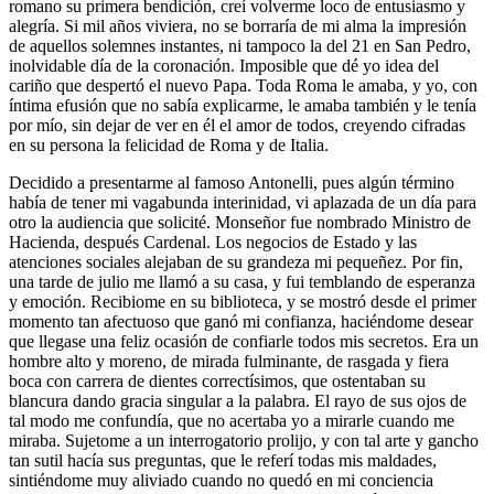
romano su primera bendición, creí volverme loco de entusiasmo y
alegría. Si mil años viviera, no se borraría de mi alma la impresión
de aquellos solemnes instantes, ni tampoco la del 21 en San Pedro,
inolvidable día de la coronación. Imposible que dé yo idea del
cariño que despertó el nuevo Papa. Toda Roma le amaba, y yo, con
íntima efusión que no sabía explicarme, le amaba también y le tenía
por mío, sin dejar de ver en él el amor de todos, creyendo cifradas
en su persona la felicidad de Roma y de Italia.
Decidido a presentarme al famoso Antonelli, pues algún término
había de tener mi vagabunda interinidad, vi aplazada de un día para
otro la audiencia que solicité. Monseñor fue nombrado Ministro de
Hacienda, después Cardenal. Los negocios de Estado y las
atenciones sociales alejaban de su grandeza mi pequeñez. Por fin,
una tarde de julio me llamó a su casa, y fui temblando de esperanza
y emoción. Recibiome en su biblioteca, y se mostró desde el primer
momento tan afectuoso que ganó mi confianza, haciéndome desear
que llegase una feliz ocasión de confiarle todos mis secretos. Era un
hombre alto y moreno, de mirada fulminante, de rasgada y fiera
boca con carrera de dientes correctísimos, que ostentaban su
blancura dando gracia singular a la palabra. El rayo de sus ojos de
tal modo me confundía, que no acertaba yo a mirarle cuando me
miraba. Sujetome a un interrogatorio prolijo, y con tal arte y gancho
tan sutil hacía sus preguntas, que le referí todas mis maldades,
sintiéndome muy aliviado cuando no quedó en mi conciencia