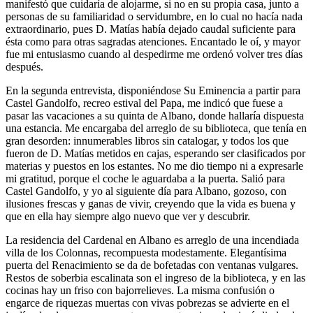
manifestó que cuidaría de alojarme, si no en su propia casa, junto a
personas de su familiaridad o servidumbre, en lo cual no hacía nada
extraordinario, pues D. Matías había dejado caudal suficiente para
ésta como para otras sagradas atenciones. Encantado le oí, y mayor
fue mi entusiasmo cuando al despedirme me ordenó volver tres días
después.
En la segunda entrevista, disponiéndose Su Eminencia a partir para
Castel Gandolfo, recreo estival del Papa, me indicó que fuese a
pasar las vacaciones a su quinta de Albano, donde hallaría dispuesta
una estancia. Me encargaba del arreglo de su biblioteca, que tenía en
gran desorden: innumerables libros sin catalogar, y todos los que
fueron de D. Matías metidos en cajas, esperando ser clasificados por
materias y puestos en los estantes. No me dio tiempo ni a expresarle
mi gratitud, porque el coche le aguardaba a la puerta. Salió para
Castel Gandolfo, y yo al siguiente día para Albano, gozoso, con
ilusiones frescas y ganas de vivir, creyendo que la vida es buena y
que en ella hay siempre algo nuevo que ver y descubrir.
La residencia del Cardenal en Albano es arreglo de una incendiada
villa de los Colonnas, recompuesta modestamente. Elegantísima
puerta del Renacimiento se da de bofetadas con ventanas vulgares.
Restos de soberbia escalinata son el ingreso de la biblioteca, y en las
cocinas hay un friso con bajorrelieves. La misma confusión o
engarce de riquezas muertas con vivas pobrezas se advierte en el