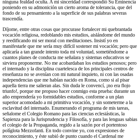
ninguna fealdad oculta. A mi sinceridad correspondió Su Eminencia
poniendo en su admonición un cierto aroma de tolerancia, que del
fondo de su pensamiento a la superficie de sus palabras severas
trascendía.
Díjome, entre otras cosas que procurase fortalecer mi quebrantada
vocación religiosa, redoblando mis estudios, aislándome del mundo
y reedificando mi ser moral con meditaciones. Insistí yo en
manifestarle que me sería muy difícil sostener mi vocación; pero que
aplicaría a tan grande intento toda mi voluntad, sometiéndome a
cuantos planes de conducta me señalara y sistemas educativos se
sirviera proponerme. No me acobardaban los estudios penosos; pero
el internado y la disciplina cuartelesca de los principales centros de
enseñanza no se avenían con mi natural inquieto, ni con las osadas
independencias que me habían nacido en Roma, como si al pisar
aquella tierra me salieran alas. Sin duda le convencí, ¡no era flojo
triunfo!, porque me propuso hacer conmigo esta prueba: durante un
año emprendería yo formidables estudios, conforme a un plan
superior acomodado a mi primitiva vocación, y sin someterme a la
esclavitud del internado. Enumerando el programa de mis tareas,
señalome el Colegio Romano para las ciencias eclesiásticas, la
Sapienza para la Jurisprudencia y Filosofía, y para las lenguas sabias
el colegio de la Propaganda, regido a la sazón por el portentoso
políglota Mezzofanti. En todo convine yo, con expresiones de
reconocimiento, y éste subió de punto cuando el Cardenal me