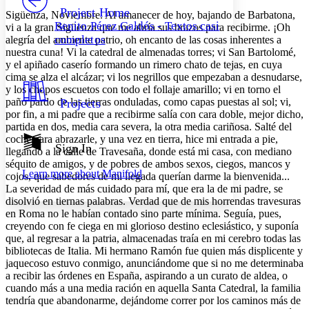
Others
Decrease font size
Increase font size
Project Home
Sigüenza, Noviembre. Al amanecer de hoy, bajando de Barbatona,
Benito Pérez Galdós - Textos casi
vi a la gran Sigüenza que me abría sus brazos para recibirme. ¡Oh
Decrease font size
Increase font size
completos
alegría del ambiente patrio, oh encanto de las cosas inherentes a
Your highlights
nuestra cuna! Vi la catedral de almenadas torres; vi San Bartolomé,
Color Scheme
y el apiñado caserío formando un rimero chato de tejas, en cuya
Resources
cima se alza el alcázar; vi los negrillos que empezaban a desnudarse,
Light
y los chopos escuetos con todo el follaje amarillo; vi en torno el
paño pardo de las tierras onduladas, como capas puestas al sol; vi,
Projects
Dark
por fin, a mi padre que a recibirme salía con cara doble, mejor dicho,
Show all
partida en dos, media cara severa, la otra media cariñosa. Salté del
Annotation contrast
coche para abrazarle, y una vez en tierra, hice mi entrada a pie,
Show all
Hide all
Sign In
Low
abc
llegando a la calle de Travesaña, donde está mi casa, con mediano
High
abc
séquito de amigos, y de pobres de ambos sexos, ciegos, mancos y
Learn more about
Manifold
cojos, que sabedores de mi llegada querían darme la bienvenida...
Margins
La severidad de más cuidado para mí, que era la de mi padre, se
disolvió en tiernas palabras. Verdad que de mis horrendas travesuras
en Roma no le habían contado sino parte mínima. Seguía, pues,
creyendo con fe ciega en mi glorioso destino eclesiástico, y suponía
que, al regresar a la patria, almacenadas traía en mi cerebro todas las
bibliotecas de Italia. Mi hermano Ramón fue quien más displicente y
Increase text margins
Decrease text margins
jaquecoso estuvo conmigo, anunciándome que si no me determinaba
a recibir las órdenes en España, aspirando a un curato de aldea, o
cuando más a una media ración en aquella Santa Catedral, la familia
Reset to Defaults
tendría que abandonarme, dejándome correr por los caminos más de