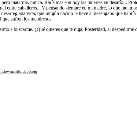
pero matarme, nunca. Rarísimas son hoy las muertes en desafío... Protes
onal entre caballeros... Y pensando siempre en mi madre, lo que me impor
sarreglada vida; que ningún nacido le lleve al desengaño que habría de 
 que sufren los mentirosos.
rmo a buscarme. ¿Qué quieres que te diga, Posteridad, al despedirme de 
window
manifoldapp.org
mments