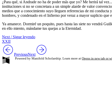
¿Para qué, si Andrade no ha de poder más que yo? Me herirá tal vez... 
instituciones si no se concretara a un simple alarde de valor convenci
medios que a conocimiento suyo lleguen referencias de mi conducta y de
hombres, y condenado en el Infierno por veraz a mayor suplicio que el
Ya amanece. Dormiré un poquito, pues hasta las siete no vendrá Guille
en ello miento, mándame tus quejas a la Eternidad.
Next / Sigue leyendo
XXII
Previous
Next
Powered by Manifold Scholarship. Learn more at
Opens in new tab or 
My Notes + Co
Edit Profile
Notifications
Privacy