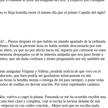
es floja honrilla morir el mismo día que el primer Capitán del siglo!
rá?... Pienso después en que habito un mundo apartado de la ordinaria
unto. Hasta la presente hora no había sentido desconsuelo por este
ubres, ya que no por afecto hacia mí, siquiera por curiosear en estos
moria despojados ya de la siniestra antipatía que nos puso frente a
initos, que sin duda confusos y tristes preguntarán por mí, también me
is amiguitas Virginia y Valeria ¿tendrán noticia de que vivo en el
 discreto, que bien podría ser gozándose irónicamente en mis
as horas la bendita monja o reniega de mí para siempre, o pone velas
orios de rodillas en devota oración. Por estos espirituales caminos
lón, vuelvo a coger la pluma. Paseando se me ha ocurrido escribir una
rta bien clara y completa, cual si escrita la tuviese delante de mis
empezar ni con cuáles concluir... Mejor será que no escriba nada.