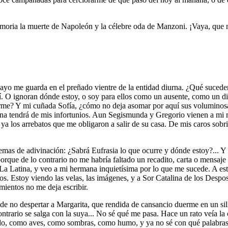
oria la muerte de Napoleón y la célebre oda de Manzoni. ¡Vaya, que no 
ayo me guarda en el preñado vientre de la entidad diurna. ¿Qué sucede
í. O ignoran dónde estoy, o soy para ellos como un ausente, como un dif
me? Y mi cuñada Sofía, ¿cómo no deja asomar por aquí sus voluminosas 
na tendrá de mis infortunios. Aun Segismunda y Gregorio vienen a mi me
ya los arrebatos que me obligaron a salir de su casa. De mis caros sobr
as de adivinación: ¿Sabrá Eufrasia lo que ocurre y dónde estoy?... Y m
orque de lo contrario no me habría faltado un recadito, carta o mensaje
La Latina, y veo a mi hermana inquietísima por lo que me sucede. A est
s. Estoy viendo las velas, las imágenes, y a Sor Catalina de los Despos
imientos no me deja escribir.
de no despertar a Margarita, que rendida de cansancio duerme en un sil
trario se salga con la suya... No sé qué me pasa. Hace un rato veía la ca
ido, como aves, como sombras, como humo, y ya no sé con qué palabras 