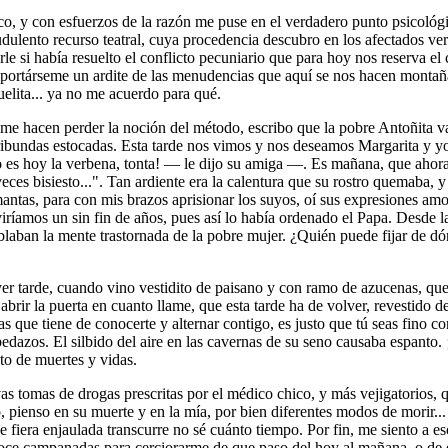
nico, y con esfuerzos de la razón me puse en el verdadero punto psicoló
dulento recurso teatral, cuya procedencia descubro en los afectados v
e si había resuelto el conflicto pecuniario que para hoy nos reserva el 
mportárseme un ardite de las menudencias que aquí se nos hacen montaña
uelita... ya no me acuerdo para qué.
e hacen perder la noción del método, escribo que la pobre Antoñita va 
ibundas estocadas. Esta tarde nos vimos y nos deseamos Margarita y yo 
 es hoy la verbena, tonta! — le dijo su amiga —. Es mañana, que ahora 
veces bisiesto...". Tan ardiente era la calentura que su rostro quemaba,
 mantas, para con mis brazos aprisionar los suyos, oí sus expresiones 
íamos un sin fin de años, pues así lo había ordenado el Papa. Desde la t
laban la mente trastornada de la pobre mujer. ¿Quién puede fijar de dó
 tarde, cuando vino vestidito de paisano y con ramo de azucenas, que 
abrir la puerta en cuanto llame, que esta tarde ha de volver, revestido d
s que tiene de conocerte y alternar contigo, es justo que tú seas fino co
 pedazos. El silbido del aire en las cavernas de su seno causaba espanto
o de muertes y vidas.
s tomas de drogas prescritas por el médico chico, y más vejigatorios, 
 pienso en su muerte y en la mía, por bien diferentes modos de morir...
 fiera enjaulada transcurre no sé cuánto tiempo. Por fin, me siento a es
 doce campanadas para cerciorarme de que paso del hoy al mañana, o de 