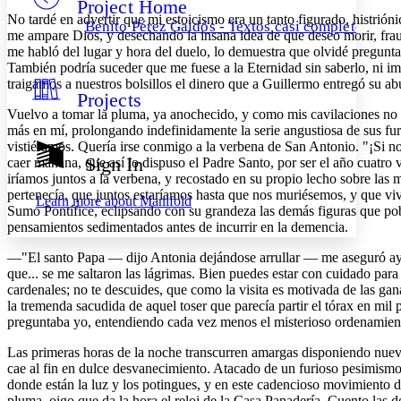
Project Home
Others
Decrease font size
Increase font size
No tardé en advertir que mi estoicismo era un tanto figurado, histrió
Benito Pérez Galdós - Textos casi completos
me ampare Dios, y desechando la insana idea de que deseo morir, frau
Decrease font size
Increase font size
me habló del lugar y hora del duelo, lo demuestra que olvidé preguntarl
Your highlights
También podría suceder que me fuese a la Eternidad sin saberlo, ni i
Color Scheme
traigamos a nuestros bolsillos el dinero que a Guillermo entregó su ab
Projects
Resources
Light
Vuelvo a tomar la pluma, ya anochecido, y como mis cavilaciones no m
más en mí, prolongando indefinidamente la serie angustiosa de sus fur
Dark
vistiéramos. Quería irse conmigo a la verbena de San Antonio. "¡Si no
Show all
Sign In
caer mañana, que así lo dispuso el Padre Santo, por ser el año cuatro 
Annotation contrast
iríamos juntos a la verbena, y recostado en su propio lecho sobre las
Show all
Hide all
Low
abc
pertenecía, que juntos estaríamos hasta que nos muriésemos, y que vivir
Learn more about
Manifold
High
Sumo Pontífice, eclipsando con su grandeza las demás figuras que pob
abc
pensamientos sedimentados antes de incurrir en la demencia.
Margins
—"El santo Papa — dijo Antonia dejándose arrullar — me aseguró ayer
que... se me saltaron las lágrimas. Bien puedes estar con cuidado para 
cardenales; no te descuides, que como la visita es motivada de las gana
la tremenda sacudida de aquel toser que parecía partir el tórax en mil
preguntaba yo, entendiendo cada vez menos el misterioso ordenamient
Increase text margins
Decrease text margins
Las primeras horas de la noche transcurren amargas disponiendo nueva
cae al fin en dulce desvanecimiento. Atacado de un furioso pesimismo,
Reset to Defaults
donde están la luz y los potingues, y en este cadencioso movimiento de
pluma, oigo que da la hora el reloj de la Casa Panadería. Cuento las