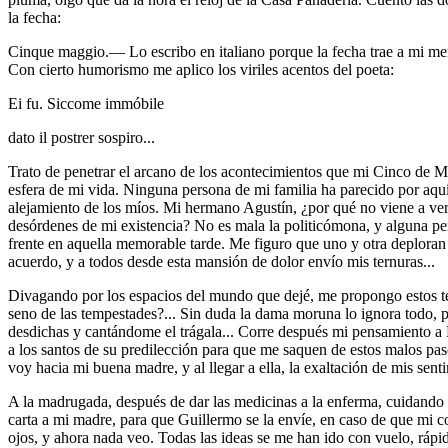
la fecha:
Cinque maggio.— Lo escribo en italiano porque la fecha trae a mi mem
Con cierto humorismo me aplico los viriles acentos del poeta:
Ei fu. Siccome immóbile
dato il postrer sospiro...
Trato de penetrar el arcano de los acontecimientos que mi Cinco de M
esfera de mi vida. Ninguna persona de mi familia ha parecido por aqu
alejamiento de los míos. Mi hermano Agustín, ¿por qué no viene a ver
desórdenes de mi existencia? No es mala la politicómona, y alguna pe
frente en aquella memorable tarde. Me figuro que uno y otra deploran 
acuerdo, y a todos desde esta mansión de dolor envío mis ternuras...
Divagando por los espacios del mundo que dejé, me propongo estos tem
seno de las tempestades?... Sin duda la dama moruna lo ignora todo, p
desdichas y cantándome el trágala... Corre después mi pensamiento a 
a los santos de su predilección para que me saquen de estos malos paso
voy hacia mi buena madre, y al llegar a ella, la exaltación de mis sent
A la madrugada, después de dar las medicinas a la enferma, cuidando 
carta a mi madre, para que Guillermo se la envíe, en caso de que mi con
ojos, y ahora nada veo. Todas las ideas se me han ido con vuelo, ráp