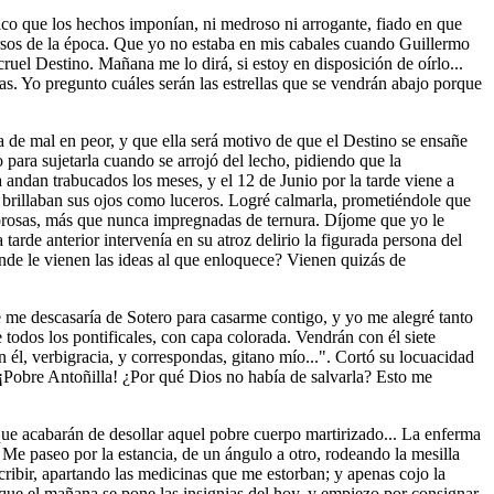
gico que los hechos imponían, ni medroso ni arrogante, fiado en que
ersos de la época. Que yo no estaba en mis cabales cuando Guillermo
cruel Destino. Mañana me lo dirá, si estoy en disposición de oírlo...
s. Yo pregunto cuáles serán las estrellas que se vendrán abajo porque
de mal en peor, y que ella será motivo de que el Destino se ensañe
para sujetarla cuando se arrojó del lecho, pidiendo que la
andan trabucados los meses, y el 12 de Junio por la tarde viene a
 y brillaban sus ojos como luceros. Logré calmarla, prometiéndole que
amorosas, más que nunca impregnadas de ternura. Díjome que yo le
arde anterior intervenía en su atroz delirio la figurada persona del
nde le vienen las ideas al que enloquece? Vienen quizás de
me descasaría de Sotero para casarme contigo, y yo me alegré tanto
e todos los pontificales, con capa colorada. Vendrán con él siete
n él, verbigracia, y correspondas, gitano mío...". Cortó su locuacidad
. ¡Pobre Antoñilla! ¿Por qué Dios no había de salvarla? Esto me
que acabarán de desollar aquel pobre cuerpo martirizado... La enferma
 Me paseo por la estancia, de un ángulo a otro, rodeando la mesilla
cribir, apartando las medicinas que me estorban; y apenas cojo la
que el mañana se pone las insignias del hoy, y empiezo por consignar