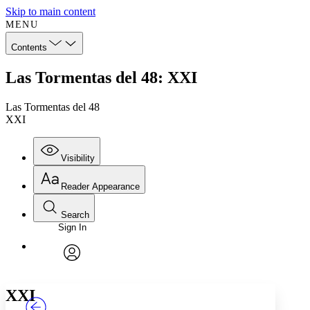
Skip to main content
MENU
Contents
Las Tormentas del 48: XXI
Las Tormentas del 48
XXI
Visibility
Reader Appearance
Search
Sign In
Annotations
Enter search criteria
Execute s
Font
Search within:
Font style
CHAPTER
TEXT
PROJECT
avatar
Yours
Serif
Sans-serif
XXI