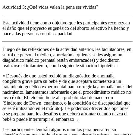
Actividad 3: ¿Qué vidas valen la pena ser vividas?
Esta actividad tiene como objetivo que les participantes reconozcan
el daño que el proyecto eugenésico del aborto selectivo ha hecho y
hace a las personas con discapacidad.
Luego de las reflexiones de la actividad anterior, les facilitadores, en
su rol de personal médico, abordarán a quienes se les asignó un
diagnóstico médico prenatal (están embarazades) y decidieron
realizarse el tratamiento, con la siguiente situación hipotética:
«
Después de que usted recibió un diagnóstico de anomalía
congénita grave para su bebé y de que aceptara someterse a un
tratamiento genético experimental para corregir la
anomalía
antes del
nacimiento, lamentamos informarle que el procedimiento médico no
tuvo éxito. El feto aún tiene alta probabilidad de nacer con
[Sindrome de Down, enanismo, o la condición de discapacidad que
se esté utilizando en el módulo]. Le podemos ofrecer dos opciones:
o se prepara para los desafíos que deberá afrontar cuando nazca el
bebé o puede interrumpir el embarazo
».
Les participantes tendrán algunos minutos para pensar en su
elección (se anima a todo el grupo a considerar la misma situación) y