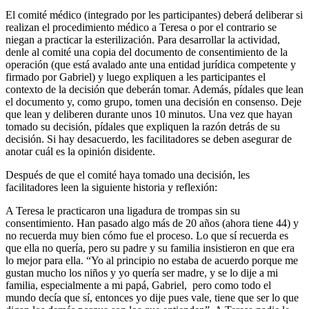
El comité médico (integrado por les participantes) deberá deliberar si
realizan el procedimiento médico a Teresa o por el contrario se
niegan a practicar la esterilización. Para desarrollar la actividad,
denle al comité una copia del documento de consentimiento de la
operación (que está avalado ante una entidad jurídica competente y
firmado por Gabriel) y luego expliquen a les participantes el
contexto de la decisión que deberán tomar. Además, pídales que lean
el documento y, como grupo, tomen una decisión en consenso. Deje
que lean y deliberen durante unos 10 minutos. Una vez que hayan
tomado su decisión, pídales que expliquen la razón detrás de su
decisión. Si hay desacuerdo, les facilitadores se deben asegurar de
anotar cuál es la opinión disidente.
Después de que el comité haya tomado una decisión, les
facilitadores leen la siguiente historia y reflexión:
A Teresa le practicaron una ligadura de trompas sin su
consentimiento. Han pasado algo más de 20 años (ahora tiene 44) y
no recuerda muy bien cómo fue el proceso. Lo que sí recuerda es
que ella no quería, pero su padre y su familia insistieron en que era
lo mejor para ella. “Yo al principio no estaba de acuerdo porque me
gustan mucho los niños y yo quería ser madre, y se lo dije a mi
familia, especialmente a mi papá, Gabriel, pero como todo el
mundo decía que sí, entonces yo dije pues vale, tiene que ser lo que