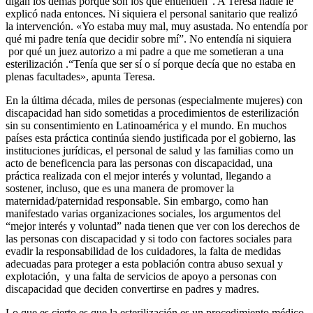
digan los demás porque son los que entienden”. A Teresa nadie le
explicó nada entonces. Ni siquiera el personal sanitario que realizó
la intervención. «Yo estaba muy mal, muy asustada. No entendía por
qué mi padre tenía que decidir sobre mí”. No entendía ni siquiera
por qué un juez autorizo a mi padre a que me sometieran a una
esterilización .“Tenía que ser sí o sí porque decía que no estaba en
plenas facultades», apunta Teresa.
En la última década, miles de personas (especialmente mujeres) con
discapacidad han sido sometidas a procedimientos de esterilización
sin su consentimiento en Latinoamérica y el mundo. En muchos
países esta práctica continúa siendo justificada por el gobierno, las
instituciones jurídicas, el personal de salud y las familias como un
acto de beneficencia para las personas con discapacidad, una
práctica realizada con el mejor interés y voluntad, llegando a
sostener, incluso, que es una manera de promover la
maternidad/paternidad responsable. Sin embargo, como han
manifestado varias organizaciones sociales, los argumentos del
“mejor interés y voluntad” nada tienen que ver con los derechos de
las personas con discapacidad y si todo con factores sociales para
evadir la responsabilidad de los cuidadores, la falta de medidas
adecuadas para proteger a esta población contra abuso sexual y
explotación, y una falta de servicios de apoyo a personas con
discapacidad que deciden convertirse en padres y madres.
Lo que es cierto es que la esterilización es un procedimiento médico