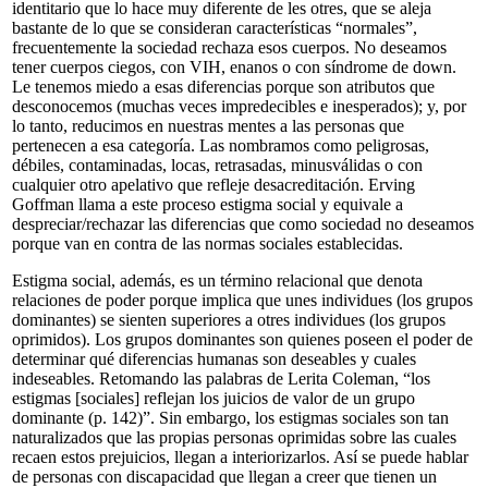
identitario que lo hace muy diferente de les otres, que se aleja
bastante de lo que se consideran características “normales”,
frecuentemente la sociedad rechaza esos cuerpos. No deseamos
tener cuerpos ciegos, con VIH, enanos o con síndrome de down.
Le tenemos miedo a esas diferencias porque son atributos que
desconocemos (muchas veces impredecibles e inesperados); y, por
lo tanto, reducimos en nuestras mentes a las personas que
pertenecen a esa categoría. Las nombramos como peligrosas,
débiles, contaminadas, locas, retrasadas, minusválidas o con
cualquier otro apelativo que refleje desacreditación. Erving
Goffman llama a este proceso
estigma social
y equivale a
despreciar/rechazar las diferencias que como sociedad no deseamos
porque van en contra de las normas sociales establecidas.
Estigma social, además, es un término relacional que denota
relaciones de poder porque implica que unes individues (los grupos
dominantes) se sienten superiores a otres individues
(los grupos
oprimido
s). Los grupos dominantes son quienes poseen el poder de
determinar qué diferencias humanas son deseables y cuales
indeseables. Retomando las palabras de Lerita Coleman, “los
estigmas [sociales] reflejan los juicios de valor de un grupo
dominante (p. 142)”. Sin embargo, los estigmas sociales son tan
naturalizados que las propias personas oprimidas sobre las cuales
recaen estos prejuicios, llegan a interiorizarlos. Así se puede hablar
de personas con discapacidad que llegan a creer que tienen un