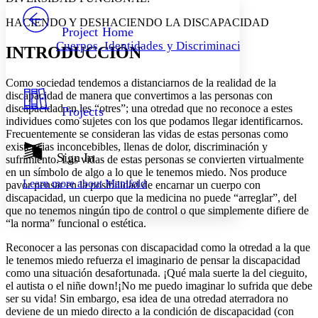
PROJECT
HACIENDO Y DESHACIENDO LA DISCAPACIDAD
Others
Decrease font size
Increase font size
Project Home
Cuerpos, Identidades y Discriminación
INTRODUCCIÓN
Decrease font size
Increase font size
Your highlights
Color Scheme
Como sociedad tendemos a distanciarnos de la realidad de la
discapacidad de manera que
convertimos a las personas con
Resources
Light
discapacidad
en les “otres
”; una otredad que no reconoce a estes
Projects
individues como sujetes con los que podamos llegar identificarnos
.
Dark
Frecuentemente se consideran las vidas de estas personas como
Show all
existencias inconcebibles, llenas de dolor, discriminación y
Annotation contrast
Sign In
sufrimiento
. Las vidas de estas personas se convierten virtualmente
Show all
Hide all
Low
en un símbolo de algo a lo que le tenemos miedo.
Nos produce
abc
Learn more about
Manifold
pavor pensar en la posibilidad de encarnar un cuerpo con
High
abc
discapacidad, un cuerpo que la medici
na no
puede
“arreglar”,
del
Margins
que no tenemos ningún tipo de control o que simplemente difiere de
“la norma” funcional o estética.
Reconocer a las personas con discapacidad como la otredad a la que
le tenemos miedo refuerza el imaginario de pensar la discapacidad
como una situación desafortunada
. ¡Qué mala suerte la del cieguito,
Increase text margins
Decrease text margins
el autista o el niñe down!¡No me puedo imaginar lo sufrida que debe
ser su vida! Sin embargo, esa idea de una otredad aterradora no
deviene de un miedo directo a la condición de discapacidad (con
Reset to Defaults