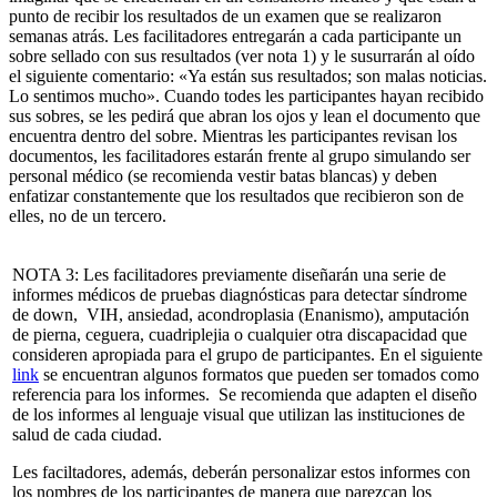
punto de recibir los resultados de un examen que se realizaron
semanas atrás. Les facilitadores entregarán a cada participante un
sobre sellado con sus resultados (ver nota 1) y le susurrarán al oído
el siguiente comentario:
«Ya están sus resultados; son malas noticias.
Lo sentimos mucho». Cuando todes les participantes hayan recibido
sus sobres, se les pedirá que abran los ojos y lean el documento que
encuentra dentro del sobre. Mientras les participantes revisan los
documentos, les facilitadores estarán frente al grupo simulando ser
personal médico (se recomienda vestir batas blancas) y deben
enfatizar constantemente que los resultados que recibieron son de
elles, no de un tercero.
NOTA 3:
Les facilitadores previamente diseñarán una
serie de
informes
médicos de pruebas diagnósticas para detectar síndrome
de down, VIH,
ansiedad
, acondroplasia (Enanismo), amputación
de pierna, ceguera, cuadriplejia o cualquier otra discapacidad que
consideren apropiada para el grupo de participantes. En el siguiente
link
se encuentran algunos formatos que pueden ser tomados como
referencia para los informes. Se recomienda que adapten el diseño
de los informes al lenguaje visual qu
e utilizan
las instituciones de
salud de cada ciudad.
Les faciltadores, además, deberán personalizar estos informes con
los nombres de los participantes de manera que parezcan los