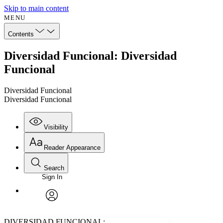
Skip to main content
MENU
Contents
Diversidad Funcional: Diversidad
Funcional
Diversidad Funcional
Diversidad Funcional
Visibility
Reader Appearance
Search
Sign In
Annotations
Enter search criteria
Execute s
Font
Search within:
Font style
CHAPTER
avatar
Yours
Serif
Sans-serif
TEXT
DIVERSIDAD FUNCIONAL: