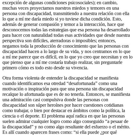
excepción de algunas condiciones psicosociales); en cambio,
muchas veces proyectamos nuestros miedos y temores en una
persona con discapacidad, transmitiendo a nuestra relación con ella
lo que a mí me daría miedo si yo tuviese dicha condición. Esto,
además de generar compasión y temor a la interacción, hace que
desconocemos todas las estrategias que esa persona ha desarrollado
para hacer con naturalidad todas esas actividades que desde nuestra
perspectiva son difíciles, aterradoras o imposibles; entonces,
negamos toda la producción de conocimiento que las personas con
discapacidad hacen a lo largo de su vida, y nos centramos en lo que
a mí me parece que es difícil, en lo que yo creo que necesitan y en lo
que pienso que a mí me costaría trabajo realizar, sin preguntarle
primero cómo es todo esto desde su vivencia.
Otra forma violenta de entender la discapacidad se manifiesta
cuando identificamos esa otredad “desafortunada” como una
motivación o inspiración para que una persona sin discapacidad
recalque lo afortunada que es de no tenerla. Entonces, se manifiesta
una admiración casi compulsiva donde las personas con
discapacidad son súper heroínes por hacer cuestiones cotidianas
como trabajar, o bien por destacar en ámbitos como la política, la
ciencia o el deporte. El problema aquí radica en que las personas
suelen admirar cualquier logro como algo conseguido “a pesaar de
la discapacidad” y no como algo resultante del esfuerzo o el mérito.
Es allí cuando aparecen frases como: “si ella puede ¿por qué