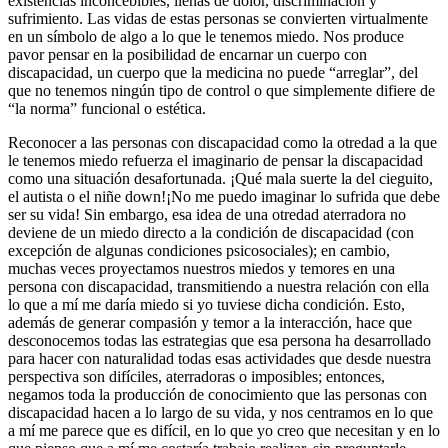
existencias inconcebibles, llenas de dolor, discriminación y
sufrimiento
. Las vidas de estas personas se convierten virtualmente
en un símbolo de algo a lo que le tenemos miedo.
Nos produce
pavor pensar en la posibilidad de encarnar un cuerpo con
discapacidad, un cuerpo que la medici
na no
puede
“arreglar”,
del
que no tenemos ningún tipo de control o que simplemente difiere de
“la norma” funcional o estética.
Reconocer a las personas con discapacidad como la otredad a la que
le tenemos miedo refuerza el imaginario de pensar la discapacidad
como una situación desafortunada
. ¡Qué mala suerte la del cieguito,
el autista o el niñe down!¡No me puedo imaginar lo sufrida que debe
ser su vida! Sin embargo, esa idea de una otredad aterradora no
deviene de un miedo directo a la condición de discapacidad (con
excepción de algunas condiciones psicosociales); en cambio,
muchas veces proyectamos nuestros miedos y temores en una
persona con discapacidad, transmitiendo a nuestra relación con ella
lo que a mí me daría miedo si yo tuviese dicha condición. Esto,
además de generar compasión y temor a la interacción, hace que
desconocemos todas las estrategias que esa persona ha desarrollado
para hacer con naturalidad todas esas actividades que desde nuestra
perspectiva son difíciles, aterradoras o imposibles; entonces,
negamos toda la producción de conocimiento que las personas con
discapacidad hacen a lo largo de su vida, y nos centramos en lo que
a mí me parece que es difícil, en lo que yo creo que necesitan y en lo