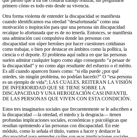
que pienso que a mí me costaría trabajo realizar, sin preguntarle
primero cómo es todo esto desde su vivencia.
Otra forma violenta de entender la discapacidad se manifiesta
cuando identificamos esa otredad “desafortunada” como una
motivación o inspiración para que una persona sin discapacidad
recalque lo afortunada que es de no tenerla. Entonces, se manifiesta
una admiración casi compulsiva donde las personas con
discapacidad son súper heroínes por hacer cuestiones cotidianas
como trabajar, o bien por destacar en ámbitos como la política, la
ciencia o el deporte. El problema aquí radica en que las personas
suelen admirar cualquier logro como algo conseguido “a pesaar de
la discapacidad” y no como algo resultante del esfuerzo o el mérito.
Es allí cuando aparecen frases como: “si ella puede ¿por qué
ustedes, sin ningún problema, no podrían hacerlo?” O “esa persona
es un ejemplo de vida”; LAS CUALES, REITERAN LA VISIÓN
DE INFERIORIDAD QUE SE TIENE SOBRE LA
DISCAPACIDAD Y UNA HEROIZACIÓN CASI INFANTIL
DE LAS PERSONAS QUE VIVEN CON ESTA CONDICIÓN.
Estos tres imaginarios sociales que frecuentemente se le adscriben a
la discapacidad
—
la otredad, el miedo y la desgracia
— tienen
profundas implicaciones sociales, económicas y psicológicas que
resultan oprimiendo a las personas con discapacidad. En este
módulo, como lo señala el título, vamos a hacer y deshacer la
discapacidad para entender cuáles son esas implicaciones sociales,