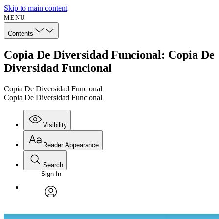
Skip to main content
MENU
Contents
Copia De Diversidad Funcional: Copia De
Diversidad Funcional
Copia De Diversidad Funcional
Copia De Diversidad Funcional
Visibility
Reader Appearance
Search
Sign In
Annotations
Enter search criteria
Execute s
Font
Search within:
Font style
CHAPTER
avatar
Yours
Serif
Sans-serif
TEXT