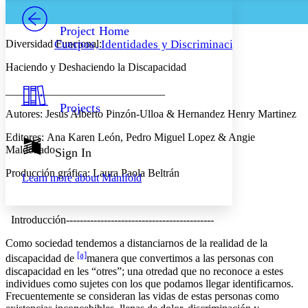
PROJECT
Others
Decrease font size
Increase font size
Project Home
Diversidad Funcional:
Cuerpos, Identidades y Discriminación
Decrease font size
Increase font size
Your highlights
Haciendo y Deshaciendo la Discapacidad
Color Scheme
_____________________________
Resources
Light
Projects
Autores
:
Jesús Alberto Pinzón-Ulloa & Hernandez Henry Martinez
Dark
Editores:
Ana Karen León, Pedro Miguel Lopez & Angie
Show all
Annotation contrast
Maldonado
Sign In
Show all
Hide all
Low
abc
Producción gráfica:
Laura Paola Beltrán
Learn more about
Manifold
High
abc
Margins
Introducción
-------------------------------------------
Como sociedad tendemos a distanciarnos de la realidad de la
[a]
discapacidad
de
manera que
convertimos a las personas con
Increase text margins
Decrease text margins
discapacidad
en les “otres
”; una otredad que no reconoce a estes
individues como sujetes con los que podamos llegar identificarnos
.
Frecuentemente se consideran las vidas de estas personas como
Reset to Defaults